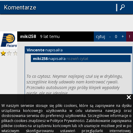
Komentarze
9 lat temu
cytuj
-
0
+
!
miki258
Vincente
napisał/a
miki258
napisał/a
rozwiń cytat
To co czytasz. Neymar najlepiej czuł się w dryblingu,
szczególnie kiedy udawało nam kontrować rywali.
Przeciwko autobusom jego próby klepek wypadały
niezle, ale nie idealnie.
Przypomnijcie sobie za to, jak wyglądała gra
W naszym serwisie stosuje się pliki cookies, które są zapisywane na dysku
kombinacyjna za Pepa - Iniesta (jak grał wyżej), Dani czy
urządzenia końcowego użytkownika w celu ułatwienia nawigacji oraz
nawet Pedro kleili takie piły na małej przestrzeni, że to
dostosowania serwisu do preferencji użytkownika. Szczegółowe informacje o
plikach cookies znajdziesz w Polityce Prywatności. Zablokowanie zapisywania
aż przechodziło ludzkie pojęcie.
plików cookies na urządzeniu końcowym lub ich usunięcie możliwe jest w po
właściwym skonfigurowaniu ustawień przeglądarki internetowej.