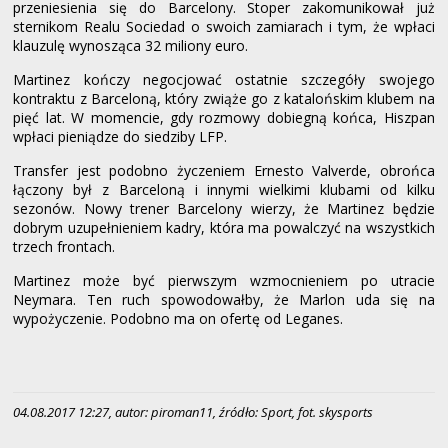
przeniesienia się do Barcelony. Stoper zakomunikował już
sternikom Realu Sociedad o swoich zamiarach i tym, że wpłaci
klauzulę wynosząca 32 miliony euro.
Martinez kończy negocjować ostatnie szczegóły swojego
kontraktu z Barceloną, który zwiąże go z katalońskim klubem na
pięć lat. W momencie, gdy rozmowy dobiegną końca, Hiszpan
wpłaci pieniądze do siedziby LFP.
Transfer jest podobno życzeniem Ernesto Valverde, obrońca
łączony był z Barceloną i innymi wielkimi klubami od kilku
sezonów. Nowy trener Barcelony wierzy, że Martinez będzie
dobrym uzupełnieniem kadry, która ma powalczyć na wszystkich
trzech frontach.
Martinez może być pierwszym wzmocnieniem po utracie
Neymara. Ten ruch spowodowałby, że Marlon uda się na
wypożyczenie. Podobno ma on ofertę od Leganes.
04.08.2017 12:27, autor: piroman11, źródło: Sport, fot. skysports