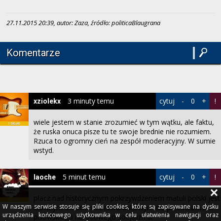
27.11.2015 20:39, autor: Zaza, źródło: politicaBlaugrana
Komentarze
3 minuty temu
cytuj
-
0
+
!
xziolekx
wiele jestem w stanie zrozumieć w tym wątku, ale faktu,
że ruska onuca pisze tu te swoje brednie nie rozumiem.
Rzuca to ogromny cień na zespół moderacyjny. W sumie
wstyd.
5 minut temu
cytuj
-
0
+
!
laoche
płacz nad historycznym pokrzywdzeniem matuli polski jest
W naszym serwisie stosuje się pliki cookies, które są zapisywane na dysku
słownym odruchem bezwarunkowym dla przedstawicieli
urządzenia końcowego użytkownika w celu ułatwienia nawigacji oraz
pisowskiego narodowego socjalizmu.