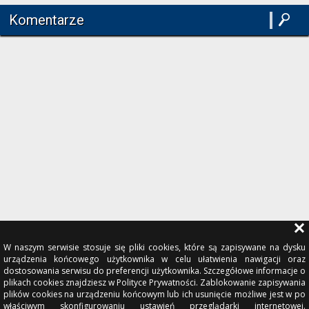
Komentarze
W naszym serwisie stosuje się pliki cookies, które są zapisywane na dysku
urządzenia końcowego użytkownika w celu ułatwienia nawigacji oraz
dostosowania serwisu do preferencji użytkownika. Szczegółowe informacje o
plikach cookies znajdziesz w Polityce Prywatności. Zablokowanie zapisywania
plików cookies na urządzeniu końcowym lub ich usunięcie możliwe jest w po
właściwym skonfigurowaniu ustawień przeglądarki internetowej.