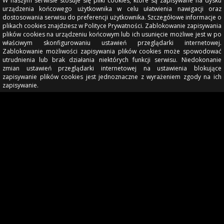
W naszym serwisie stosuje się pliki cookies, które są zapisywane na dysku
urządzenia końcowego użytkownika w celu ułatwienia nawigacji oraz
dostosowania serwisu do preferencji użytkownika. Szczegółowe informacje o
plikach cookies znajdziesz w Polityce Prywatności. Zablokowanie zapisywania
plików cookies na urządzeniu końcowym lub ich usunięcie możliwe jest w po
właściwym skonfigurowaniu ustawień przeglądarki internetowej.
Zablokowanie możliwości zapisywania plików cookies może spowodować
utrudnienia lub brak działania niektórych funkcji serwisu. Niedokonanie
zmian ustawień przeglądarki internetowej na ustawienia blokujące
zapisywanie plików cookies jest jednoznaczne z wyrażeniem zgody na ich
zapisywanie.