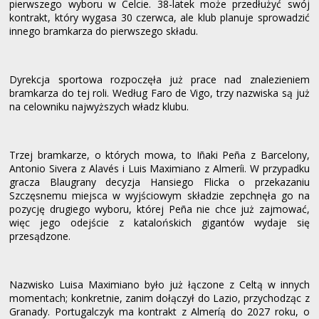
pierwszego wyboru w Celcie. 38-latek może przedłużyć swój
kontrakt, który wygasa 30 czerwca, ale klub planuje sprowadzić
innego bramkarza do pierwszego składu.
Dyrekcja sportowa rozpoczęła już prace nad znalezieniem
bramkarza do tej roli. Według Faro de Vigo, trzy nazwiska są już
na celowniku najwyższych władz klubu.
Trzej bramkarze, o których mowa, to Iñaki Peña z Barcelony,
Antonio Sivera z Alavés i Luis Maximiano z Almeríi. W przypadku
gracza Blaugrany decyzja Hansiego Flicka o przekazaniu
Szczęsnemu miejsca w wyjściowym składzie zepchnęła go na
pozycję drugiego wyboru, której Peña nie chce już zajmować,
więc jego odejście z katalońskich gigantów wydaje się
przesądzone.
Nazwisko Luisa Maximiano było już łączone z Celtą w innych
momentach; konkretnie, zanim dołączył do Lazio, przychodząc z
Granady. Portugalczyk ma kontrakt z Almeríą do 2027 roku, o