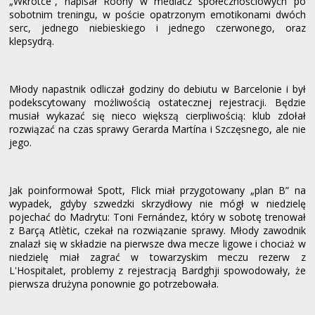
„Wkrótce”, napisał Roony w mediacz społecznościowych po
sobotnim treningu, w poście opatrzonym emotikonami dwóch
serc, jednego niebieskiego i jednego czerwonego, oraz
klepsydrą.
Młody napastnik odliczał godziny do debiutu w Barcelonie i był
podekscytowany możliwością ostatecznej rejestracji. Będzie
musiał wykazać się nieco większą cierpliwością: klub zdołał
rozwiązać na czas sprawy Gerarda Martína i Szczęsnego, ale nie
jego.
Jak poinformował Spott, Flick miał przygotowany „plan B” na
wypadek, gdyby szwedzki skrzydłowy nie mógł w niedzielę
pojechać do Madrytu: Toni Fernández, który w sobotę trenował
z Barçą Atlètic, czekał na rozwiązanie sprawy. Młody zawodnik
znalazł się w składzie na pierwsze dwa mecze ligowe i chociaż w
niedzielę miał zagrać w towarzyskim meczu rezerw z
L'Hospitalet, problemy z rejestracją Bardghji spowodowały, że
pierwsza drużyna ponownie go potrzebowała.