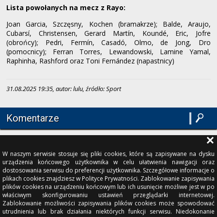
Lista powołanych na mecz z Rayo:
Joan Garcia, Szczęsny, Kochen (bramakrze); Balde, Araujo,
Cubarsí, Christensen, Gerard Martín, Koundé, Eric, Jofre
(obrońcy); Pedri, Fermín, Casadó, Olmo, de Jong, Dro
(pomocnicy); Ferran Torres, Lewandowski, Lamine Yamal,
Raphinha, Rashford oraz Toni Fernández (napastnicy)
31.08.2025 19:35, autor: lulu, źródło: Sport
Komentarze
W naszym serwisie stosuje się pliki cookies, które są zapisywane na dysku
urządzenia końcowego użytkownika w celu ułatwienia nawigacji oraz
dostosowania serwisu do preferencji użytkownika. Szczegółowe informacje o
plikach cookies znajdziesz w Polityce Prywatności. Zablokowanie zapisywania
plików cookies na urządzeniu końcowym lub ich usunięcie możliwe jest w po
właściwym skonfigurowaniu ustawień przeglądarki internetowej.
Zablokowanie możliwości zapisywania plików cookies może spowodować
utrudnienia lub brak działania niektórych funkcji serwisu. Niedokonanie