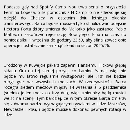
Podczas gdy nad Spotify Camp Nou trwa serial o przyszłości
Fermína Lópeza, o ile pomocnik z El Campillo nie zdecyduje się
odejść do Chelsea w ostatnim dniu letniego okienka
transferowego, Barça będzie musiała tylko sfinalizować odejście
Héctora Forta (który zmierza do Mallorko jako zastępca Pablo
Maffeo) i zakończyć rejestrację Roony'ego. Klub ma czas do
poniedziałku 1 września do godziny 23:59, aby sfinalizować obie
operacje i ostatecznie zamknąć skład na sezon 2025/26.
Urodzony w Kuwejcie piłkarz zapewni Hansiemu Flickowi głębię
składu. Gra na tej samej pozycji co Lamine Yamal, więc nie
będzie mu łatwo regularnie występować, ale „10” nie będzie
mógł grać we wszystkich meczach. W rzeczywistości Barça
rozegra siedem meczów między 14 września a 5 października
(średnio jeden mecz co trzy dni), więc zmiennicy będą musieli
wejść na scenę. Tym bardziej, że w tym okresie Barça zmierzy
się z dwoma bardzo wymagającymi rywalami w Lidze Mistrzów,
Newcastle i PSG, i będzie musiała dokonać pewnych rotacji w
lidze.