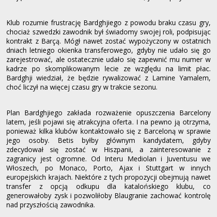
Klub rozumie frustrację Bardghjiego z powodu braku czasu gry,
chociaż szwedzki zawodnik był świadomy swojej roli, podpisując
kontrakt z Barçą. Mógł nawet zostać wypożyczony w ostatnich
dniach letniego okienka transferowego, gdyby nie udało się go
zarejestrować, ale ostatecznie udało się zapewnić mu numer w
kadrze po skomplikowanym lecie ze względu na limit płac.
Bardghji wiedział, że ​​będzie rywalizować z Lamine Yamalem,
choć liczył na więcej czasu gry w trakcie sezonu.
Plan Bardghjiego zakłada rozważenie opuszczenia Barcelony
latem, jeśli pojawi się atrakcyjna oferta. I na pewno ją otrzyma,
ponieważ kilka klubów kontaktowało się z Barceloną w sprawie
jego osoby. Betis byłby głównym kandydatem, gdyby
zdecydował się zostać w Hiszpanii, a zainteresowanie z
zagranicy jest ogromne. Od Interu Mediolan i Juventusu we
Włoszech, po Monaco, Porto, Ajax i Stuttgart w innych
europejskich krajach. Niektóre z tych propozycji obejmują nawet
transfer z opcją odkupu dla katalońskiego klubu, co
generowałoby zysk i pozwoliłoby Blaugranie zachować kontrolę
nad przyszłością zawodnika.