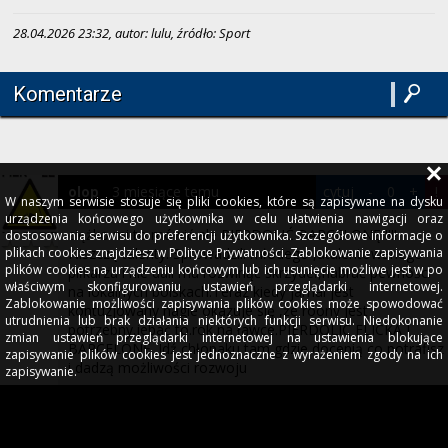
28.04.2026 23:32, autor: lulu, źródło: Sport
Komentarze
3 miesiące temu
cytuj
-
0
+
!
olop
W naszym serwisie stosuje się pliki cookies, które są zapisywane na dysku
urządzenia końcowego użytkownika w celu ułatwienia nawigacji oraz
ciężko mi to mówić ale PIERDOLIĆ BARCELONĘ !!!!
dostosowania serwisu do preferencji użytkownika. Szczegółowe informacje o
Niszczą talenty. Sprowadzili młodego ,utalentowanego
plikach cookies znajdziesz w Polityce Prywatności. Zablokowanie zapisywania
plików cookies na urządzeniu końcowym lub ich usunięcie możliwe jest w po
piłkarza i nie dali mu rozwinąć skrzydeł,nabrać pewności
właściwym skonfigurowaniu ustawień przeglądarki internetowej.
na lokalnych boiskach.Teraz kiedy jamal jest
Zablokowanie możliwości zapisywania plików cookies może spowodować
kontuzjowany nagle okazuje się ,że roony jest
utrudnienia lub brak działania niektórych funkcji serwisu. Niedokonanie
potrzebny.jebać to.rok na ławce.PIERDOLIĆ FLICKA I
zmian ustawień przeglądarki internetowej na ustawienia blokujące
BARCELONĘ .Idź chłopaku tam gdzie docenią co potrafisz
zapisywanie plików cookies jest jednoznaczne z wyrażeniem zgody na ich
i dadzą możliwości rozwoju
zapisywanie.