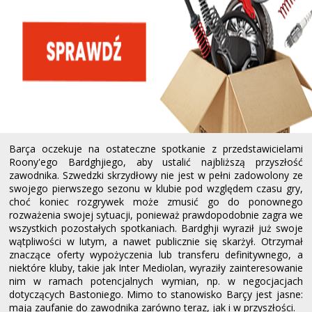
Barça oczekuje na ostateczne spotkanie z przedstawicielami
Roony'ego Bardghjiego, aby ustalić najbliższą przyszłość
zawodnika. Szwedzki skrzydłowy nie jest w pełni zadowolony ze
swojego pierwszego sezonu w klubie pod względem czasu gry,
choć koniec rozgrywek może zmusić go do ponownego
rozważenia swojej sytuacji, ponieważ prawdopodobnie zagra we
wszystkich pozostałych spotkaniach. Bardghji wyraził już swoje
wątpliwości w lutym, a nawet publicznie się skarżył. Otrzymał
znaczące oferty wypożyczenia lub transferu definitywnego, a
niektóre kluby, takie jak Inter Mediolan, wyraziły zainteresowanie
nim w ramach potencjalnych wymian, np. w negocjacjach
dotyczących Bastoniego. Mimo to stanowisko Barçy jest jasne:
mają zaufanie do zawodnika zarówno teraz, jak i w przyszłości.