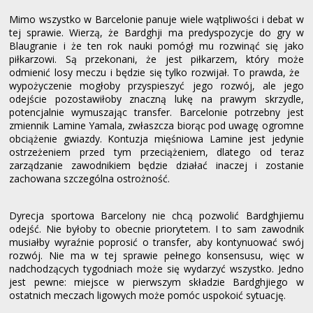
Mimo wszystko w Barcelonie panuje wiele wątpliwości i debat w
tej sprawie. Wierzą, że Bardghji ma predyspozycje do gry w
Blaugranie i że ten rok nauki pomógł mu rozwinąć się jako
piłkarzowi. Są przekonani, że jest piłkarzem, który może
odmienić losy meczu i będzie się tylko rozwijał. To prawda, że ​​
wypożyczenie mogłoby przyspieszyć jego rozwój, ale jego
odejście pozostawiłoby znaczną lukę na prawym skrzydle,
potencjalnie wymuszając transfer. Barcelonie potrzebny jest
zmiennik Lamine Yamala, zwłaszcza biorąc pod uwagę ogromne
obciążenie gwiazdy. Kontuzja mięśniowa Lamine jest jedynie
ostrzeżeniem przed tym przeciążeniem, dlatego od teraz
zarządzanie zawodnikiem będzie działać inaczej i zostanie
zachowana szczególna ostrożność.
Dyrecja sportowa Barcelony nie chcą pozwolić Bardghjiemu
odejść. Nie byłoby to obecnie priorytetem. I to sam zawodnik
musiałby wyraźnie poprosić o transfer, aby kontynuować swój
rozwój. Nie ma w tej sprawie pełnego konsensusu, więc w
nadchodzących tygodniach może się wydarzyć wszystko. Jedno
jest pewne: miejsce w pierwszym składzie Bardghjiego w
ostatnich meczach ligowych może pomóc uspokoić sytuację.