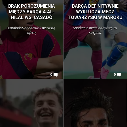
BRAK POROZUMIENIA
BARÇA DEFINITYWNIE
MIĘDZY BARÇĄ A AL-
WYKLUCZA MECZ
HILAL WS. CASADÓ
TOWARZYSKI W MAROKU
Katalończycy odrzucili pierwszą
Spotkanie miało odbyć się 15
ofertę
sierpnia
0
0