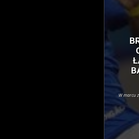
B
Ł
B
W marcu z