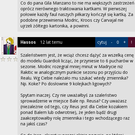
Co do pana Gila Manzano to nie ma większych zastrzeżeń
oprócz nierównego traktowania kartkami. W pierwszej
połowie każdy faul naszych piłkarzy kończył się kartką. Za
podobne przewinienia Modric, Kroos czy Carvajal nie
ujrzeli żółtego kartonika, a powinni.
12 lat temu
cytuj
-
0
+
!
Hassos
Szaleństwem jest, że wciąż chcesz dążyć za wszelką cenę
do modelu Guardioli licząc, że przyniesie to 6 pucharów w
sezonie. Modric rozegral mniej minut w Madrycie niż
Rakitic w analogicznym punkcie sezonu po przyjściu do
Realu. Wg Ciebie należało mu szukać wtedy zmiennika?
Np. Koke? Po dosłownie 9 kolejkach ligowych?
Spytam inaczej. Czy nie uważałbyś za szaleństwo
sprowadzenie w miejsce Bale np. Reusa? Czy uważasz
(niezależnie od tego, czy Reus jest dla Ciebie kozakiem
ponad Balem lub odwrotnie), że jeden bądź drugi
zaakceptowałby rolę zmiennika i tego wchodzącego raz
na jakiś czas?