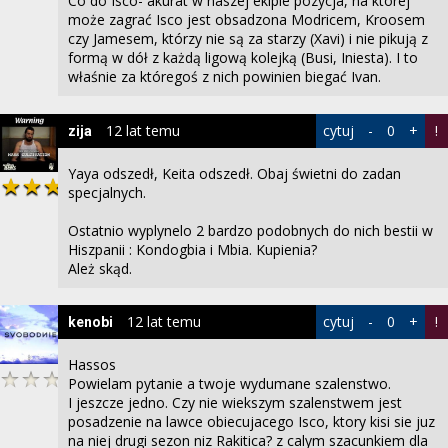
Co do Isco- akurat w naszej ekipie pozycja, na której
może zagrać Isco jest obsadzona Modricem, Kroosem
czy Jamesem, którzy nie są za starzy (Xavi) i nie pikują z
formą w dół z każdą ligową kolejką (Busi, Iniesta). I to
właśnie za któregoś z nich powinien biegać Ivan.
12 lat temu
cytuj
-
0
+
!
zija
Yaya odszedł, Keita odszedł. Obaj świetni do zadan
specjalnych.
Ostatnio wyplynelo 2 bardzo podobnych do nich bestii w
Hiszpanii : Kondogbia i Mbia. Kupienia?
Ależ skąd.
12 lat temu
cytuj
-
0
+
!
kenobi
Hassos
Powielam pytanie a twoje wydumane szalenstwo.
I jeszcze jedno. Czy nie wiekszym szalenstwem jest
posadzenie na lawce obiecujacego Isco, ktory kisi sie juz
na niej drugi sezon niz Rakitica? z calym szacunkiem dla