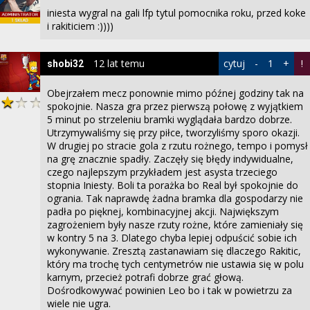
iniesta wygral na gali lfp tytul pomocnika roku, przed koke
i rakiticiem :))))
12 lat temu
cytuj
-
1
+
!
shobi32
Obejrzałem mecz ponownie mimo późnej godziny tak na
spokojnie. Nasza gra przez pierwszą połowę z wyjątkiem
5 minut po strzeleniu bramki wyglądała bardzo dobrze.
Utrzymywaliśmy się przy piłce, tworzyliśmy sporo okazji.
W drugiej po stracie gola z rzutu rożnego, tempo i pomysł
na grę znacznie spadły. Zaczęły się błędy indywidualne,
czego najlepszym przykładem jest asysta trzeciego
stopnia Iniesty. Boli ta porażka bo Real był spokojnie do
ogrania. Tak naprawdę żadna bramka dla gospodarzy nie
padła po pięknej, kombinacyjnej akcji. Największym
zagrożeniem były nasze rzuty rożne, które zamieniały się
w kontry 5 na 3. Dlatego chyba lepiej odpuścić sobie ich
wykonywanie. Zresztą zastanawiam się dlaczego Rakitic,
który ma trochę tych centymetrów nie ustawia się w polu
karnym, przecież potrafi dobrze grać głową.
Dośrodkowywać powinien Leo bo i tak w powietrzu za
wiele nie ugra.