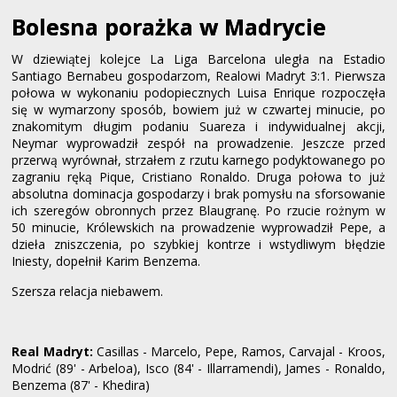
Bolesna porażka w Madrycie
W dziewiątej kolejce La Liga Barcelona uległa na Estadio
Santiago Bernabeu gospodarzom, Realowi Madryt 3:1. Pierwsza
połowa w wykonaniu podopiecznych Luisa Enrique rozpoczęła
się w wymarzony sposób, bowiem już w czwartej minucie, po
znakomitym długim podaniu Suareza i indywidualnej akcji,
Neymar wyprowadził zespół na prowadzenie. Jeszcze przed
przerwą wyrównał, strzałem z rzutu karnego podyktowanego po
zagraniu ręką Pique, Cristiano Ronaldo. Druga połowa to już
absolutna dominacja gospodarzy i brak pomysłu na sforsowanie
ich szeregów obronnych przez Blaugranę. Po rzucie rożnym w
50 minucie, Królewskich na prowadzenie wyprowadził Pepe, a
dzieła zniszczenia, po szybkiej kontrze i wstydliwym błędzie
Iniesty, dopełnił Karim Benzema.
Szersza relacja niebawem.
Real Madryt:
Casillas - Marcelo, Pepe, Ramos, Carvajal - Kroos,
Modrić (89' - Arbeloa), Isco (84' - Illarramendi), James - Ronaldo,
Benzema (87' - Khedira)