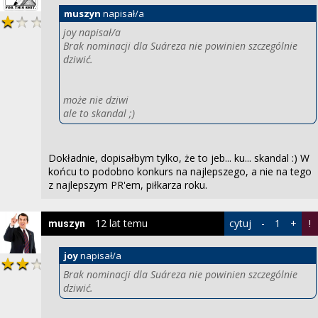
muszyn
napisał/a
joy napisał/a
Brak nominacji dla Suáreza nie powinien szczególnie
dziwić.
może nie dziwi
ale to skandal ;)
Dokładnie, dopisałbym tylko, że to jeb... ku... skandal :) W
końcu to podobno konkurs na najlepszego, a nie na tego
z najlepszym PR'em, piłkarza roku.
12 lat temu
cytuj
-
1
+
!
muszyn
joy
napisał/a
Brak nominacji dla Suáreza nie powinien szczególnie
dziwić.