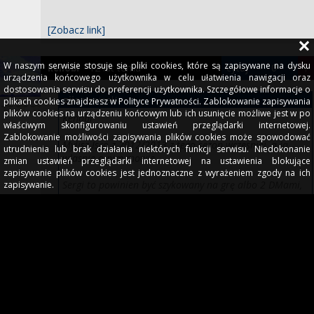
[Zobacz link]
W naszym serwisie stosuje się pliki cookies, które są zapisywane na dysku
12 lat temu
cytuj
-
0
+
!
kenobi
urządzenia końcowego użytkownika w celu ułatwienia nawigacji oraz
dostosowania serwisu do preferencji użytkownika. Szczegółowe informacje o
zija
napisał/a
plikach cookies znajdziesz w Polityce Prywatności. Zablokowanie zapisywania
plików cookies na urządzeniu końcowym lub ich usunięcie możliwe jest w po
Kenobi
właściwym skonfigurowaniu ustawień przeglądarki internetowej.
Zablokowanie możliwości zapisywania plików cookies może spowodować
Mylisz Isco z 2012/2013 z tego sezon wczesniej, a ja
utrudnienia lub brak działania niektórych funkcji serwisu. Niedokonanie
wlasnie o nim mowie.
zmian ustawień przeglądarki internetowej na ustawienia blokujące
zapisywanie plików cookies jest jednoznaczne z wyrażeniem zgody na ich
Sergi to powinien być szykowany na grę albo 2 DMami,
zapisywanie.
albo jako 6, coś w stylu Pirlo.
Sam potrafi porardzic sobie z kontrola tempa gry, ale
jest wolny i slabszy w defensywie, musi go ktos
asekurowac aby pokazal pelnie mozliwosci.
Dodam, ze najlepsze spotkania rozgrywał w pierwszej
druzynie.
A Adama jak Deulo ma problem w grze bez pilki w