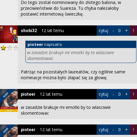
Do tego został nominowany do złotego balona, w
przeciwieństwie do Suareza. Tu chyba należałoby
postawić internetową świeczkę.
12 lat temu
cytuj
-
0
+
!
shobi32
pioteer
napisał/a
w zasadzie brakuje mi emotki by to wlasciwie
skomentowac
Patrząc na pozostałych laureatów, czy ogólnie same
nominacje można było złapać się za głowę.
12 lat temu
cytuj
-
0
+
!
pioteer
w zasadzie brakuje mi emotki by to wlasciwie
skomentowac
12 lat temu
cytuj
-
0
+
!
pioteer