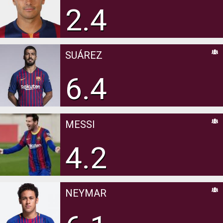
2.4
SUÁREZ
6.4
MESSI
4.2
NEYMAR