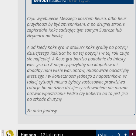
kenobi
napisał/a
rozwiń cytat
Czyli wyjebujecie Messiego kosztem Reusa, albo Reus
przychodzi by być zmiennikiem, a po drugiej stronie
zapierdala Koke sadzając tym samym Suareza lub
Neymara na ławkę.
A od kiedy Koke gra w ataku?? Koke gralby na pozycji
dzisiejszego Rakitica bo na tej pozycji i w tej roli czuje
sie najlepiej. A Reus gra bardzo podobnie do Iniesty
wiec gra na 8 nieprzyspozylaby mu klopotow a i
dodalby nam wiele wariantow, mianowicie odciazlyby
Messiego i w koniecznosci jednego z napastnikow. W
takiej sytuacji mozna byloby zastosowac prawdziwa
rotacje bo na dzien dzisijeszy rotowaniem nie mozna
nazwac wpuszczanie Pedro czy Roberto bo to jest gra
na szkode druzyny.
Za dużo fantasy.
12 lat temu
cytuj
-
0
+
!
Hassos