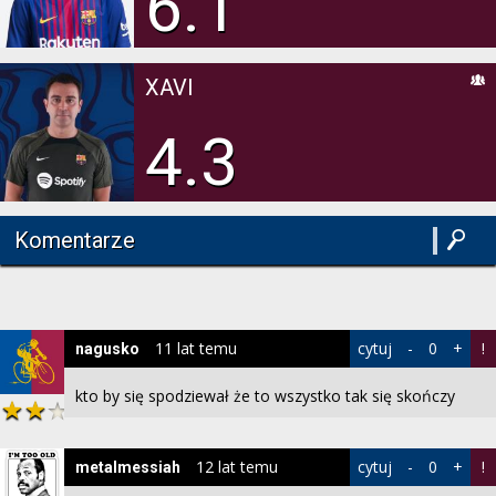
6.1
XAVI
4.3
Komentarze
11 lat temu
cytuj
-
0
+
!
nagusko
kto by się spodziewał że to wszystko tak się skończy
12 lat temu
cytuj
-
0
+
!
metalmessiah