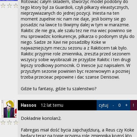
Rotowac calym skladem, stworzyc model podobny do
tego ktory byl za Guardioli, czyli pilkarzy eleastycznych,
nieprzywiazanych do jednej pozycji. Iniesta na ten
moment zupelnie nic nam nie daje, jesli boimy sie go
posadzic na lawce to tkwijmy dalej w tym w marazmie.
Rakitic zle nie gra, ale szalu tez nie ma wiec powinno sie
mu sprowadzic konkurencje, pilkarza o podonym stylu do
niego. Sadze ze Xavi nie posadzilby Koke w
najwazniejszym meczu sezonu a z Rakiticem tak bylo.
Rakitic przyjmie role zmiennika, zreszta przed sezonem
wszyscy sobie wyobrazali ze przyjdzie Rakitic i ten drugi
lepszy srodkowy pomocnik. O Iniescie juz napisalem. W
przyszlym sezonie powinien byc rezerwowym a pozniej
trzeba przecieac pepowine i dac szanse Denisowi.
Gdzie tu fantasy, gdzie tu szalenstwo?
12 lat temu
cytuj
-
0
+
!
Hassos
Dokładnie koriolan2.
Fabregas miał dość bycia zapchajdziurą, a Reus czy Koke
będący teraz na topie przyjmą rolę zmiennika kogoś kto