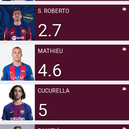
S. ROBERTO
2.7
MATHIEU
4.6
CUCURELLA
5