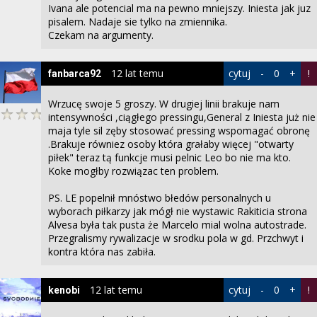
Ivana ale potencial ma na pewno mniejszy. Iniesta jak juz
pisalem. Nadaje sie tylko na zmiennika.
Czekam na argumenty.
12 lat temu
cytuj
-
0
+
!
fanbarca92
Wrzucę swoje 5 groszy. W drugiej linii brakuje nam
intensywności ,ciągłego pressingu,General z Iniesta już nie
maja tyle sil zęby stosować pressing wspomagać obronę
.Brakuje równiez osoby która grałaby więcej "otwarty
piłek" teraz tą funkcje musi pelnic Leo bo nie ma kto.
Koke mogłby rozwiązac ten problem.
PS. LE popelnił mnóstwo błedów personalnych u
wyborach piłkarzy jak mógł nie wystawic Rakiticia strona
Alvesa była tak pusta że Marcelo mial wolna autostrade.
Przegralismy rywalizacje w srodku pola w gd. Przchwyt i
kontra która nas zabiła.
12 lat temu
cytuj
-
0
+
!
kenobi