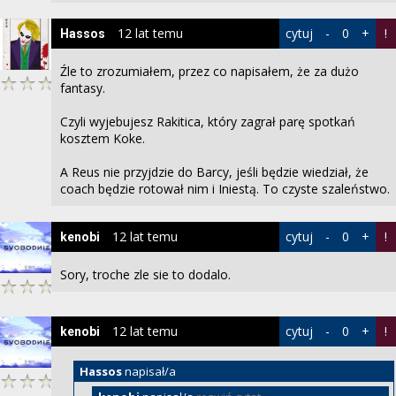
12 lat temu
cytuj
-
0
+
!
Hassos
Źle to zrozumiałem, przez co napisałem, że za dużo
fantasy.
Czyli wyjebujesz Rakitica, który zagrał parę spotkań
kosztem Koke.
A Reus nie przyjdzie do Barcy, jeśli będzie wiedział, że
coach będzie rotował nim i Iniestą. To czyste szaleństwo.
12 lat temu
cytuj
-
0
+
!
kenobi
Sory, troche zle sie to dodalo.
12 lat temu
cytuj
-
0
+
!
kenobi
Hassos
napisał/a