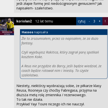
jeśli złapie formę jest niedoścignionym geniuszem? Jak
napisałem- szaleństwo.
12 lat temu
cytuj
-
3
+
!
koriolan2
Hassos
napisał/a
Źle to zrozumiałem, przez co napisałem, że za dużo
fantasy.
Czyli wyjebujesz Rakitica, który zagrał parę spotkań
kosztem Koke.
A Reus nie przyjdzie do Barcy, jeśli będzie wiedział, że
coach będzie rotował nim i Iniestą. To czyste
szaleństwo.
Niestety, niektórzy wyobrażają sobie, że piłkarze klasy
Reusa, Rooneya czy choćby Fabregasa, przyjma na
dłużsża metę rolę zmiennika / rezerwowego.
To tak nie działa.
Przykład Yayi Toure niczego ich nie nauczył.