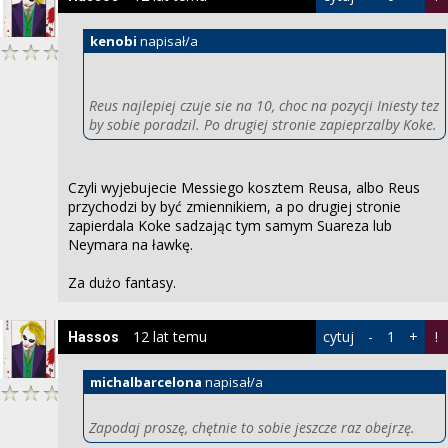
kenobi
napisał/a
Reus najlepiej czuje sie na 10, choc na pozycji Iniesty tez
by sobie poradzil. Po drugiej stronie zapieprzalby Koke.
Czyli wyjebujecie Messiego kosztem Reusa, albo Reus
przychodzi by być zmiennikiem, a po drugiej stronie
zapierdala Koke sadzając tym samym Suareza lub
Neymara na ławkę.
Za dużo fantasy.
12 lat temu
cytuj
-
1
+
!
Hassos
michalbarcelona
napisał/a
Zapodaj proszę, chętnie to sobie jeszcze raz obejrzę.