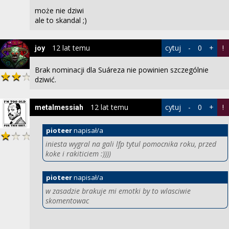
może nie dziwi
ale to skandal ;)
12 lat temu
cytuj
-
0
+
!
joy
Brak nominacji dla Suáreza nie powinien szczególnie
dziwić.
12 lat temu
cytuj
-
0
+
!
metalmessiah
pioteer
napisał/a
iniesta wygral na gali lfp tytul pomocnika roku, przed
koke i rakiticiem :))))
pioteer
napisał/a
w zasadzie brakuje mi emotki by to wlasciwie
skomentowac