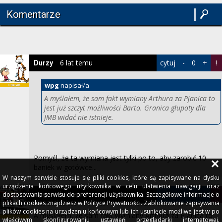
Komentarze
6 lat temu
cytuj
-
0
+
!
Durzy
wpg
napisał/a
A myślałem, że sam fakt wymiany Arthura za Pjanica to
jest już szczyt możliwości Barto. Granica głupoty dla
JMB widać nie istnieje.
Pomyśl, że ta wymiana jest tylki po to, aby zarobić 10
baniek w gotówce...
W naszym serwisie stosuje się pliki cookies, które są zapisywane na dysku
urządzenia końcowego użytkownika w celu ułatwienia nawigacji oraz
6 lat temu
cytuj
-
0
+
!
wpg
dostosowania serwisu do preferencji użytkownika. Szczegółowe informacje o
plikach cookies znajdziesz w Polityce Prywatności. Zablokowanie zapisywania
plików cookies na urządzeniu końcowym lub ich usunięcie możliwe jest w po
A myślałem, że sam fakt wymiany Arthura za Pjanica to
właściwym skonfigurowaniu ustawień przeglądarki internetowej.