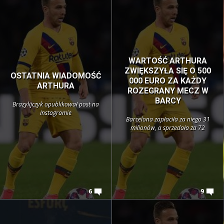
WARTOŚĆ ARTHURA
ZWIĘKSZYŁA SIĘ O 500
OSTATNIA WIADOMOŚĆ
000 EURO ZA KAŻDY
ARTHURA
ROZEGRANY MECZ W
BARCY
Brazylijczyk opublikował post na
Instagramie
Barcelona zapłaciła za niego 31
milionów, a sprzedała za 72
6
9