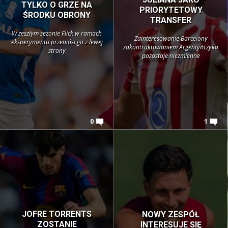
TYLKO O GRZE NA
PRIORYTETOWY
ŚRODKU OBRONY
TRANSFER
W zeszłym sezonie Flick w ramach
Zainteresowanie Barcelony
eksperymentu przeniósł go z lewej
zakontraktowaniem Argentyńczyka
strony
pozostaje niezmienne
0
1
JOFRE TORRENTS
NOWY ZESPÓŁ
ZOSTANIE
INTERESUJE SIĘ