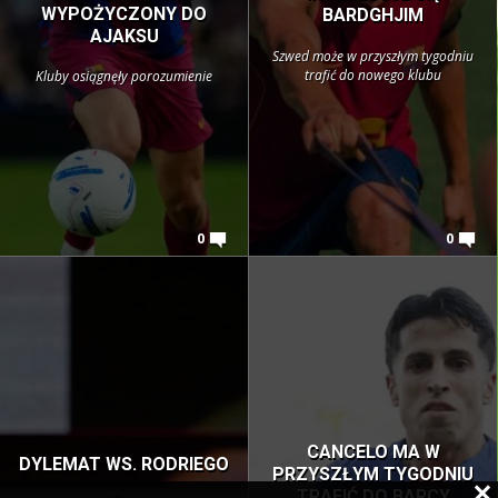
WYPOŻYCZONY DO
BARDGHJIM
AJAKSU
Szwed może w przyszłym tygodniu
trafić do nowego klubu
Kluby osiągnęły porozumienie
0
0
CANCELO MA W
DYLEMAT WS. RODRIEGO
PRZYSZŁYM TYGODNIU
TRAFIĆ DO BARÇY