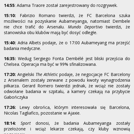
14:55
: Adama Traore został zarejestrowany do rozgrywek.
15:10:
Fabrizio Romano twierdzi, że FC Barcelona szuka
możliwości na pozyskanie Aubameyanga, natomiast Dembele
nie chce trafić do Arsenalu.
Mundo Deportivo
twierdzi, że
stanowiska obu klubów mają być dosyć odległe.
15:40:
Adria Albets podaje, że o 17:00 Aubameyang ma przejść
badania medyczne.
16:35:
Wedug Sergiego Fonta Dembélé jest bliski przejścia do
Chelsea. Operacja ma być w 99% sfinalizowana.
17:20:
Angielski
The Athletic
podaje, że negocjacje FC Barcelony
z Arsenalem zostały zerwane z powodu kwoty wynagrodzenia
piłkarza. Gerard Romero twierdzi jednak, że wciąż nie zostały
odwołane badania w szpitalu, a kamery czekają na przybycie
Gabończyka
17:26:
Lewy obrońca, którym interesowała się Barcelona,
Nicolas Tagliafico, pozostanie w Ajaxie.
18:14:
Sport
donosi, że badania Aubameyanga zostały
przełożone i wciąż lekarze czekają, czy kluby wznowią