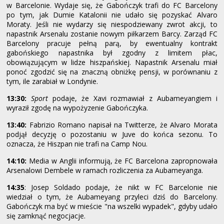
w Barcelonie. Wydaje się, że Gabończyk trafi do FC Barcelony
po tym, jak Dumie Katalonii nie udało się pozyskać Alvaro
Moraty. Jeśli nie wydarzy się niespodziewany zwrot akcji, to
napastnik Arsenalu zostanie nowym piłkarzem Barcy.
Zarząd FC
Barcelony pracuje pełną parą, by ewentualny kontrakt
gabońskiego napastnika był zgodny z limitem płac,
obowiązującym w lidze hiszpańskiej. Napastnik Arsenalu miał
ponoć zgodzić się na znaczną obniżkę pensji, w porównaniu z
tym, ile zarabiał w Londynie.
13:30:
Sport
podaje, że Xavi rozmawiał z Aubameyangiem i
wyraził zgodę na wypożyzenie Gabończyka.
13:40:
Fabrizio Romano napisał na Twitterze, że Alvaro Morata
podjął decyzję o pozostaniu w Juve do końca sezonu. To
oznacza, że Hiszpan nie trafi na Camp Nou.
14:10:
Media w Anglii informują, że FC Barcelona zapropnowała
Arsenalowi Dembele w ramach rozliczenia za Aubameyanga.
14:35
: Josep Soldado podaje, że nikt w FC Barcelonie nie
wiedział o tym, że Aubameyang przyleci dziś do Barcelony.
Gabończyk ma być w mieście "na wszelki wypadek", gdyby udało
się zamknąć negocjacje.