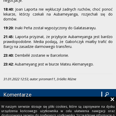
negocjacje.
18:40:
Joan Laporta nie wykluczył żadnych ruchów, choć ponoć
lekarze, którzy czekali na Aubameyanga, rozjechali się do
domów.
19:20:
Inaki Peña został wypożyczony do Galatasarayu.
21:45:
Laporta przyznał, że przybycie Aubameyanga jest bardzo
prawdopodobne. Media podają, że Gabończyk miałby trafić do
Barçy na zasadzie darmowego transferu.
23:40:
Dembélé zostanie w Barcelonie.
23:42:
Aubameyang jest w biurze Mateu Alemanyego.
31.01.2022 12:53, autor: piroman11, źródło: Różne
Komentarze
W naszym serwisie stosuje się pliki cookies, które są zapisywane na dysku
urządzenia końcowego użytkownika w celu ułatwienia nawigacji oraz
dostosowania serwisu do preferencji użytkownika. Szczegółowe informacje o