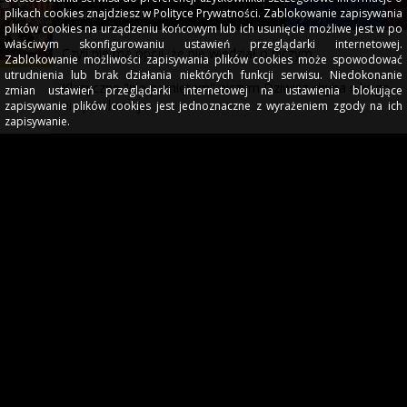
plikach cookies znajdziesz w Polityce Prywatności. Zablokowanie zapisywania
5 lat temu
cytuj
-
0
+
!
Fenrir
plików cookies na urządzeniu końcowym lub ich usunięcie możliwe jest w po
właściwym skonfigurowaniu ustawień przeglądarki internetowej.
Czyli nie ma opcji, że nie wiedział o niczym.
Zablokowanie możliwości zapisywania plików cookies może spowodować
utrudnienia lub brak działania niektórych funkcji serwisu. Niedokonanie
Klasyczne "nie pamiętam" niczym Dziwisz chyba nikogo
zmian ustawień przeglądarki internetowej na ustawienia blokujące
nie przekonuje.
zapisywanie plików cookies jest jednoznaczne z wyrażeniem zgody na ich
zapisywanie.
Niezłe kutasiarstwo jak dla mnie. Gardzę typem strasznie.
5 lat temu
cytuj
-
0
+
!
laoche
w sumie jak tak się wczytać, to michniewicz pojawia się
ze dwa razy w sprawie fryzjera i zdaje się przemysława e.
i nie jest tak, że nikt czesia nie sypał, bo wójcik wyjaśniał,
że przed słynnym meczem świt - lech, fryzjer rozmawiał z
nimi jednocześnie i nowy selekcjoner wydawał się być
posłusznym co od zaleceń odnośnie wyboru składu na
mecz. bilingi mówią, że w okolicach tego meczu i czesław
i wójt byli na gorącej linii fryzjera.
drugi raz wyszło, też że fryzjer skręcił mecz, żeby