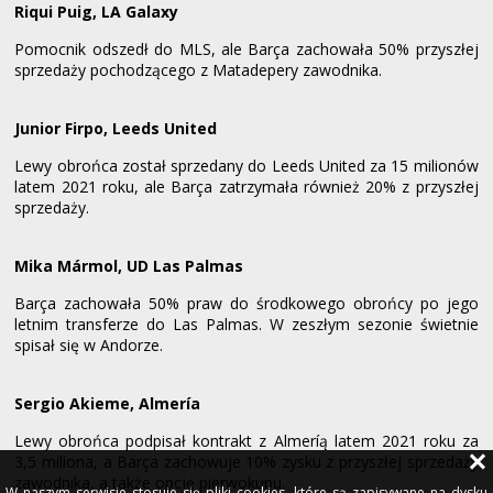
Riqui Puig, LA Galaxy
Pomocnik odszedł do MLS, ale Barça zachowała 50% przyszłej
sprzedaży pochodzącego z Matadepery zawodnika.
Junior Firpo, Leeds United
Lewy obrońca został sprzedany do Leeds United za 15 milionów
latem 2021 roku, ale Barça zatrzymała również 20% z przyszłej
sprzedaży.
Mika Mármol, UD Las Palmas
Barça zachowała 50% praw do środkowego obrońcy po jego
letnim transferze do Las Palmas. W zeszłym sezonie świetnie
spisał się w Andorze.
Sergio Akieme, Almería
Lewy obrońca podpisał kontrakt z Almeríą latem 2021 roku za
3,5 miliona, a Barça zachowuje 10% zysku z przyszłej sprzedaży
zawodnika, a także opcję pierwokupu.
W naszym serwisie stosuje się pliki cookies, które są zapisywane na dysku