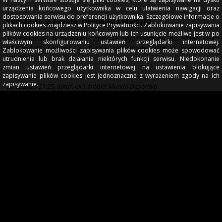
urządzenia końcowego użytkownika w celu ułatwienia nawigacji oraz
dostosowania serwisu do preferencji użytkownika. Szczegółowe informacje o
Konrad de la Fuente, Olympique Marsylia
plikach cookies znajdziesz w Polityce Prywatności. Zablokowanie zapisywania
plików cookies na urządzeniu końcowym lub ich usunięcie możliwe jest w po
Amerykański skrzydłowy, obecnie wypożyczony do Eibar, jest
właściwym skonfigurowaniu ustawień przeglądarki internetowej.
własnością Marsylii, a Barça zatrzymała 50% z przyszłego
Zablokowanie możliwości zapisywania plików cookies może spowodować
transferu.
utrudnienia lub brak działania niektórych funkcji serwisu. Niedokonanie
zmian ustawień przeglądarki internetowej na ustawienia blokujące
zapisywanie plików cookies jest jednoznaczne z wyrażeniem zgody na ich
zapisywanie.
30.12.2023 21:25, autor: lulu, źródło: Mundo Deportivo
Komentarze
3 lata temu
cytuj
-
0
+
!
maxinho88
elantrahe
napisał/a
Wychodzi na to, ze rodzina mnie ma za pijaka (od wina
po gin i bimber z Siedlec), co lubi skarpetki w renifery,
musi czytać książki (kurwa 7 !?!, i dlaczego biografia