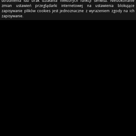
utrudnienia lub brak działania niektórych funkcji serwisu. Niedokonanie
zmian ustawień przeglądarki internetowej na ustawienia blokujące
zapisywanie plików cookies jest jednoznaczne z wyrażeniem zgody na ich
zapisywanie.