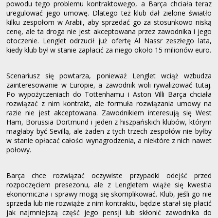
powodu tego problemu kontraktowego, a Barça chciała teraz
uregulować jego umowę. Dlatego też klub dał zielone światło
kilku zespołom w Arabii, aby sprzedać go za stosunkowo niską
cenę, ale ta droga nie jest akceptowana przez zawodnika i jego
otoczenie. Lenglet odrzucił już ofertę Al Nassr zeszłego lata,
kiedy klub był w stanie zapłacić za niego około 15 milionów euro.
Scenariusz się powtarza, ponieważ Lenglet wciąż wzbudza
zainteresowanie w Europie, a zawodnik woli rywalizować tutaj.
Po wypożyczeniach do Tottenhamu i Aston Villi Barça chciała
rozwiązać z nim kontrakt, ale formuła rozwiązania umowy na
razie nie jest akceptowana. Zawodnikiem interesują się West
Ham, Borussia Dortmund i jeden z hiszpańskich klubów, którym
magłaby być Sevillą, ale żaden z tych trzech zespołów nie byłby
w stanie opłacać całości wynagrodzenia, a niektóre z nich nawet
połowy.
Barça chce rozwiązać oczywiste przypadki odejść przed
rozpoczęciem presezonu, ale z Lengletem wiąże się kwestia
ekonomiczna i sprawy mogą się skomplikować. Klub, jeśli go nie
sprzeda lub nie rozwiąże z nim kontraktu, będzie starał się płacić
jak najmniejszą część jego pensji lub skłonić zawodnika do