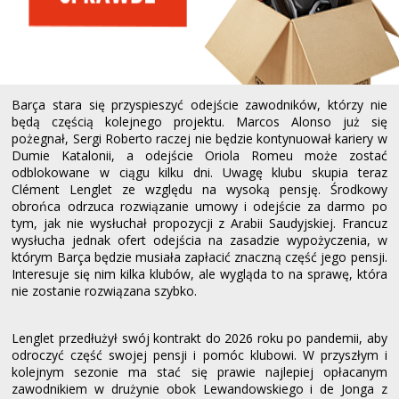
Barça stara się przyspieszyć odejście zawodników, którzy nie
będą częścią kolejnego projektu. Marcos Alonso już się
pożegnał, Sergi Roberto raczej nie będzie kontynuował kariery w
Dumie Katalonii, a odejście Oriola Romeu może zostać
odblokowane w ciągu kilku dni. Uwagę klubu skupia teraz
Clément Lenglet ze względu na wysoką pensję. Środkowy
obrońca odrzuca rozwiązanie umowy i odejście za darmo po
tym, jak nie wysłuchał propozycji z Arabii Saudyjskiej. Francuz
wysłucha jednak ofert odejścia na zasadzie wypożyczenia, w
którym Barça będzie musiała zapłacić znaczną część jego pensji.
Interesuje się nim kilka klubów, ale wygląda to na sprawę, która
nie zostanie rozwiązana szybko.
Lenglet przedłużył swój kontrakt do 2026 roku po pandemii, aby
odroczyć część swojej pensji i pomóc klubowi. W przyszłym i
kolejnym sezonie ma stać się prawie najlepiej opłacanym
zawodnikiem w drużynie obok Lewandowskiego i de Jonga z