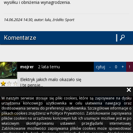
wysiłku i obniżenia wynagrodzenia.
14.06.2024 14:30, autor: lulu, źródło: Sport
Komentarze
2 lata temu
cytuj
-
0
+
!
mojrer
Elektryk jakich malo okazało się
I te pensje...
W naszym serwisie stosuje się pliki cookies, które są zapisywane na dysku
2 lata temu
cytuj
-
0
+
!
wpg
urządzenia końcowego użytkownika w celu ułatwienia nawigacji oraz
dostosowania serwisu do preferencji użytkownika. Szczegółowe informacje o
plikach cookies znajdziesz w Polityce Prywatności. Zablokowanie zapisywania
Lenglet miał być naszym stoperem na lata. Pod wodzą
plików cookies na urządzeniu końcowym lub ich usunięcie możliwe jest w po
Ernesto radził sobie na prawdę dobrze. Ale chłop w
właściwym skonfigurowaniu ustawień przeglądarki internetowej.
Lizbonie przeżył taka traumę, że nie nadaje się już do
Zablokowanie możliwości zapisywania plików cookies może spowodować
poważnego grania.