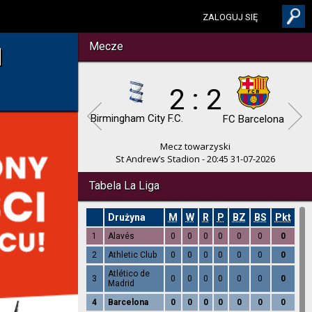
ZALOGUJ SIĘ
Mecze
M
2 : 2
Birmingham City F.C.
FC Barcelona
Mecz towarzyski
St Andrew’s Stadion - 20:45 31-07-2026
Tabela La Liga
Drużyna
M
W
R
P
BZ
BS
Pkt
1
Alavés
0
0
0
0
0
0
0
2
Athletic Club
0
0
0
0
0
0
0
Atlético de
3
0
0
0
0
0
0
0
Madrid
4
Barcelona
0
0
0
0
0
0
0