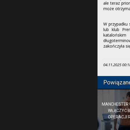
ale teraz pri
może otrzymać
W przypadku s
lub klub Pre
katalońskim
długotermino
zakończyła si
04.11.2025 00:18,
Powiązan
MANCHESTER U
WŁĄCZYĆ B
OPERACJI 