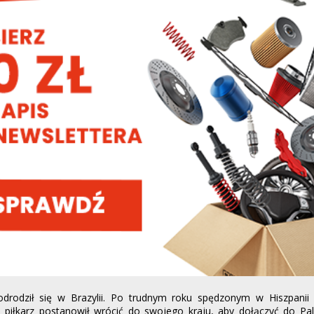
odrodził się w Brazylii. Po trudnym roku spędzonym w Hiszpanii 
 piłkarz postanowił wrócić do swojego kraju, aby dołączyć do Pa