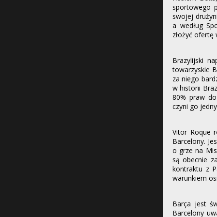
sportowego p
swojej drużyn
a według Spo
złożyć ofertę
Brazylijski 
towarzyskie B
za niego bard
w historii Bra
80% praw do 
czyni go jedn
Vitor Roque 
Barcelony. Je
o grze na Mis
są obecnie za
kontraktu z 
warunkiem osi
Barça jest ś
Barcelony uwa