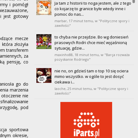
Ja tam z historii to noga jestem, ale z tego
ormy i pomógł
20
Villarreal
co kojarzę to granice byłe wtedy inne i
0
0
0
0
0
0
0
 niezauważone,
pomoc do nas...
i jest gotowy
marbar,
17 minut temu
, w "Polityczne spory i
zawiłości"
to chyba nie przejdzie. Bo wg doniesień
hodzące mecze
prasowych Rodri chce mieć wyjaśnioną
 która złożyła
sytuację, gdzie...
zym transferem
maxinho88,
18 minut temu
, w "Barça rozważa
 zamiennych, za
pozyskanie Rodriego"
ką pensję, co
nie no, on gdzieś tam o top 10 się ociera
mimo wszystko. w ogóle to jest dosyć
ciekawa i...
aniosła go do
laoche,
25 minut temu
, w "Polityczne spory i
ienia marzenia
zawiłości"
 otoczenie nie
sfinalizowanie
Zawsze można negocjować do końca
przygodę, pod
okienka byleby nie trafił do mierdy ;)
hood,
26 minut temu
, w "Barça rozważa
pozyskanie Rodriego"
kcja sportowa
Ja oglądałem. Mówił o nim tak pięknie
udnym okresie,