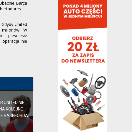
jakby co najmniej chciał wejść z nim w
 Obecnie Barça
związek...
bertadores.
yeste,
37 minut temu
, w "Polityczne spory i
zawiłości"
. Gdyby United
Opowiedz więcej, bo poruszasz ciekawy
0 milionów. W
temat.
e przyniesie
Kade,
42 minuty temu
, w "Barça rozważa
 operacja nie
pozyskanie Rodriego"
Jeśli chodzi o Rodriego to imho po
owocach ich poznacie. Kolejny odrzut z
City tym razem już...
sobi,
42 minuty temu
, w "Barça rozważa
pozyskanie Rodriego"
Bylem tam trzy razy, totalnie rozumiem
czemu raz na dekade sa na skraju
bankructwa… Tam...
 UNITED NIE
fenderek,
43 minuty temu
, w "Barça rozważa
pozyskanie Rodriego"
 NA KOLEJNE
IE RASHFORDA
wiele jestem w stanie zrozumieć w tym
wątku, ale faktu, że ruska onuca pisze tu
te swoje brednie...