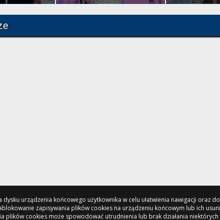
ze
 na dysku urządzenia końcowego użytkownika w celu ułatwienia nawigacji oraz 
 Zablokowanie zapisywania plików cookies na urządzeniu końcowym lub ich usun
a plików cookies może spowodować utrudnienia lub brak działania niektórych 