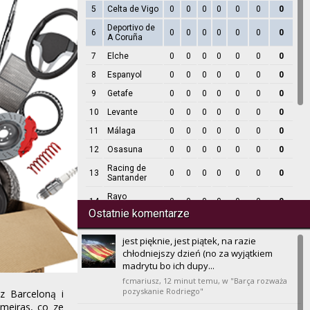
5
Celta de Vigo
0
0
0
0
0
0
0
Deportivo de
6
0
0
0
0
0
0
0
A Coruña
7
Elche
0
0
0
0
0
0
0
8
Espanyol
0
0
0
0
0
0
0
9
Getafe
0
0
0
0
0
0
0
10
Levante
0
0
0
0
0
0
0
11
Málaga
0
0
0
0
0
0
0
12
Osasuna
0
0
0
0
0
0
0
Racing de
13
0
0
0
0
0
0
0
Santander
Rayo
14
0
0
0
0
0
0
0
Vallecano
Ostatnie komentarze
15
Real Betis
0
0
0
0
0
0
0
jest pięknie, jest piątek, na razie
16
Real Madrid
0
0
0
0
0
0
0
chłodniejszy dzień (no za wyjątkiem
Real
madrytu bo ich dupy...
17
0
0
0
0
0
0
0
Sociedad
fcmariusz,
12 minut temu
, w "Barça rozważa
18
Sevilla
pozyskanie Rodriego"
0
0
0
0
0
0
0
z Barceloną i
lmeiras, co ze
19
Valencia
0
0
0
0
0
0
0