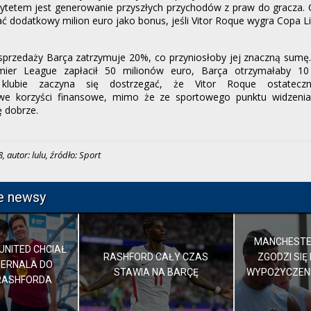
orytetem jest generowanie przyszłych przychodów z praw do gracza.
 dodatkowy milion euro jako bonus, jeśli Vitor Roque wygra Copa Li
przedaży Barça zatrzymuje 20%, co przyniosłoby jej znaczną sumę
mier League zapłacił 50 milionów euro, Barça otrzymałaby 1
 klubie zaczyna się dostrzegać, że Vitor Roque ostateczni
we korzyści finansowe, mimo że ze sportowego punktu widzenia
ę dobrze.
 autor: lulu, źródło: Sport
e newsy
MANCHESTER
NITED CHCIAŁ
RASHFORD CAŁY CZAS
ZGODZI SIĘ
ERNALA DO
STAWIA NA BARÇĘ
WYPOŻYCZEN
RASHFORDA