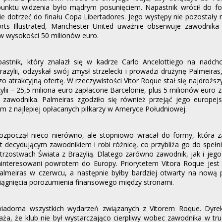
unktu widzenia było mądrym posunięciem. Napastnik wrócił do f
ie dotrzeć do finału Copa Libertadores. Jego występy nie pozostały
rts Illustrated, Manchester United uważnie obserwuje zawodnika 
 w wysokości 50 milionów euro.
napastnik, który znalazł się w kadrze Carlo Ancelottiego na nadc
razylii, odzyskał swój zmysł strzelecki i prowadzi drużynę Palmeiras,
zo atrakcyjną ofertę. W rzeczywistości Vitor Roque stał się najdrożs
zylii – 25,5 miliona euro zapłacone Barcelonie, plus 5 milionów euro
zawodnika. Palmeiras zgodziło się również przejąć jego europejs
ym z najlepiej opłacanych piłkarzy w Ameryce Południowej.
rozpoczął nieco nierówno, ale stopniowo wracał do formy, która z
st decydującym zawodnikiem i robi różnicę, co przybliża go do spełn
trzostwach Świata z Brazylią. Dlatego zarówno zawodnik, jak i jego
interesowani powrotem do Europy. Priorytetem Vitora Roque jest 
Palmeiras w czerwcu, a następnie byłby bardziej otwarty na nową 
ągnięcia porozumienia finansowego między stronami.
wiadoma wszystkich wydarzeń związanych z Vitorem Roque. Dyre
ża, że klub ​​nie był wystarczająco cierpliwy wobec zawodnika w tr