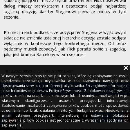
klubu oglądających mecz z trybun oraz trenera. Flick obserwował
dialog między bramkarzami i ostatecznie podjął najbardziej
logiczną decyzję: dał ter Stegenowi pierwsze minuty w tym
sezonie.
Po meczu Flick podkreślił, że pozycja ter Stegena w wyjściowym
składzie nie zmieniła ustalonej hierarchii: decyzja została podjęta
wyłącznie w kontekście tego konkretnego meczu. Od teraz
będziemy musieli zobaczyć, jak Flick poradzi sobie z zagadką,
jaką jest bramka Barcelony w tym sezonie.
18.12.2025 00:20, autor: lulu, źródło: Sport
W naszym serwisie stosuje się pliki cookies, które są zapisywane na dysku
urządzenia końcowego użytkownika w celu ułatwienia nawigacji oraz
dostosowania serwisu do preferencji użytkownika. Szczegółowe informacje o
Komentarze
plikach cookies znajdziesz w Polityce Prywatności. Zablokowanie zapisywania
plików cookies na urządzeniu końcowym lub ich usunięcie możliwe jest w po
właściwym skonfigurowaniu ustawień przeglądarki internetowej.
Zablokowanie możliwości zapisywania plików cookies może spowodować
utrudnienia lub brak działania niektórych funkcji serwisu. Niedokonanie
zmian ustawień przeglądarki internetowej na ustawienia blokujące
8 miesięcy temu
cytuj
-
0
+
!
waldos
zapisywanie plików cookies jest jednoznaczne z wyrażeniem zgody na ich
zapisywanie.
Dość niestandardowe, że jeden chciał zagrać a drugi