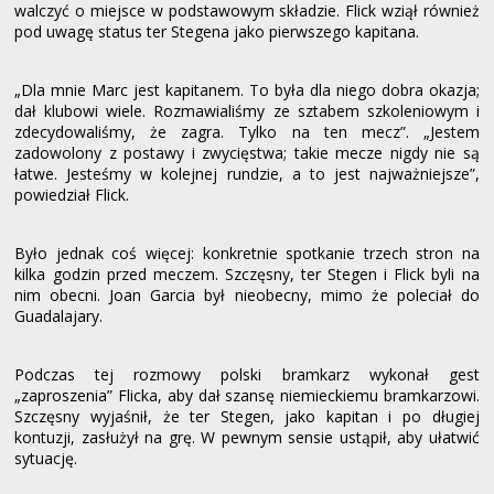
walczyć o miejsce w podstawowym składzie. Flick wziął również
pod uwagę status ter Stegena jako pierwszego kapitana.
„Dla mnie Marc jest kapitanem. To była dla niego dobra okazja;
dał klubowi wiele. Rozmawialiśmy ze sztabem szkoleniowym i
zdecydowaliśmy, że zagra. Tylko na ten mecz”. „Jestem
zadowolony z postawy i zwycięstwa; takie mecze nigdy nie są
łatwe. Jesteśmy w kolejnej rundzie, a to jest najważniejsze”,
powiedział Flick.
Było jednak coś więcej: konkretnie spotkanie trzech stron na
kilka godzin przed meczem. Szczęsny, ter Stegen i Flick byli na
nim obecni. Joan Garcia był nieobecny, mimo że poleciał do
Guadalajary.
Podczas tej rozmowy polski bramkarz wykonał gest
„zaproszenia” Flicka, aby dał szansę niemieckiemu bramkarzowi.
Szczęsny wyjaśnił, że ter Stegen, jako kapitan i po długiej
kontuzji, zasłużył na grę. W pewnym sensie ustąpił, aby ułatwić
sytuację.