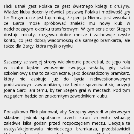
Flick uznał gest Polaka za gest świetnego kolegi z drużyny.
Władze klubu doceniły również postawę Polaka i możliwość gry
ter Stegena: nie jest tajemnicą, że pensja Niemca jest wysoka i
że Barça może spróbować znaleźć mu nowy klub w
nadchodzącym okienku transferowym. W tym sensie ter Stegen
dostaje minuty, rozgrywa dobre mecze i zachowuje czyste
konto, co jest dobrą wiadomością dla samego bramkarza, ale
także dla Barçy, która myśli o rynku.
Szczęsny ze swojej strony wielokrotnie podkreślał, że jego rolą
w szatni będzie wnoszenie swojego wkładu, gdy sztab
szkoleniowy uzna to za konieczne. Jako doświadczony bramkarz,
który nie aspiruje już do bycia niekwestionowanym
podstawowym zawodnikiem, nie będzie sprzeciwiał się pozycji
Joana Garcii ani temu, by ter Stegen grał w meczach. Pod tym
względem będzie on znakomitym zawodnikiem klubu.
Początkowo Flick planował, aby Szczęsny wyszedł w pierwszym
składzie. Jednak spotkanie trzech stron zmieniło sytuację
zaledwie kilka godzin przed rozpoczęciem meczu. Decyzja ta
usatysfakcjonowała niemieckiego bramkarza, przedstawicieli