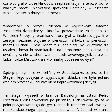
czerwcu grał w Lidze Narodów z reprezentacją), a teraz wrócił w
ważnym meczu, pierwszym spotkaniu Barcelony w Pucharze
Króla, przeciwko drużynie Primera RFEF.
Wiadomość o pozycji Niemca w wyjściowym składzie
zaskoczyła dziennikarzy i kibiców: powszechnie zakładano, że
Wojciech Szczęsny, bramkarz, który grał w finale rozgrywek w
zeszłym sezonie, wyjdzie w pierwszym składzie w pierwszym
meczu Pucharu Króla. Mecz z Guadalajarą był kluczowy dla
ustalenia hierarchii bramkarskiej na Camp Nou: Joan Garcia jest
uważany za niekwestionowanego podstawowego golkipera w La
Lidze i Lidze Mistrzów, ale kto miałby być rezerwowym?
Sądząc po tym, co widzieliśmy w Guadalajarze, to jest to ter
Stegen. Jego pozycja w wyjściowym składzie nie była jednak
dziełem przypadku, ani wynikiem improwizowanej decyzji.
Ter Stegen wyszedł w bramce Barcelony na Estadi Pedro
Escartína z kilku powodów: po pierwsze, Flick uważał go za w
pełni przygotowanego do gry. Niemiecki trener widział swojego
rodaka skupionego i pragnącego udowodnić, że jest w stanie