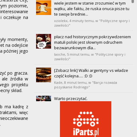
wiele jestem w stanie zrozumieć w tym
zym poziomie,
20
Villarreal
wątku, ale faktu, że ruska onuca pisze tu
0
0
0
0
0
0
0
interesowanie
te swoje brednie...
i oczekuje na
xziolekx,
4 minuty temu
, w "Polityczne spory i
zawiłości"
płacz nad historycznym pokrzywdzeniem
 były momenty,
matuli polski jest słownym odruchem
et na odejście
bezwarunkowym dla...
 a później jego
laoche,
5 minut temu
, w "Polityczne spory i
zawiłości"
[Zobacz link] Walki argentyny vs władze
zyć po gracza.
część kolejna..... :D :D
 ale źródła w
Kade,
8 minut temu
, w "Barça rozważa
wego projektu
pozyskanie Rodriego"
becny skład.
Warto przeczytać.
wpg,
16 minut temu
, w "Barça rozważa
ub ma kadrę z
pozyskanie Rodriego"
raktami, więc
 nieoczekiwane
gdzie tu widzisz litanię ? to sa fakty a nie
.
ich motywacje . no ale to jest właśnie
oikofobia