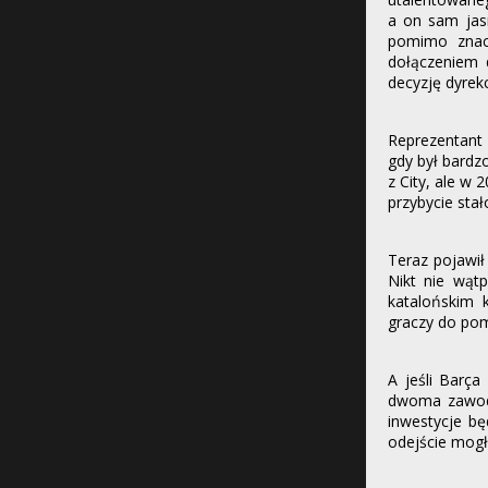
a on sam jas
pomimo znacz
dołączeniem 
decyzję dyrekc
Reprezentant 
gdy był bardz
z City, ale w 
przybycie sta
Teraz pojawił
Nikt nie wąt
katalońskim 
graczy do pomo
A jeśli Barç
dwoma zawodn
inwestycje bę
odejście mogł