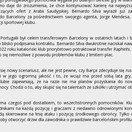
no daje do zrozumienia, że ​​chce kontynuować karierę na najwyżs
ących ofert z Arabii Saudyjskiej. Bernardo Silva wyraził już za
do Barcelony za pośrednictwem swojego agenta, Jorge Mendesa, 
ji sportowej klubu.
Portugalii był celem transferowym Barcelony w ostatnich latach i
o blisko podpisania kontraktu. Bernardo Silva dwukrotnie naciskał naw
2022 roku kataloński klub priorytetowo potraktował transfer Raphinhi,
ło się niemożliwe z powodu problemów klubu z limitem płac.
 się nowy scenariusz, ale nie jest pewne, czy Barça zdecyduje się rus
pi w jego ogromną jakość i to, że wciąż ma przed sobą lata gry,
klubie zapewniają, że na razie nie ma planów pozyskania do no
cy. Chodzi o to, aby skupić się na talentach ze szkółki i utrzymać o
a ma czegoś pod dostatkiem, to wszechstronnych pomocników. Kl
ikami na każdą pozycję i graczami z niedawno odnowionymi kont
dą skierowane na linię ataku i pozycję środkowego obrońcy. Tylko
oby otworzyć drzwi dla zawodnika o prawdziwie barcelońskim profilu