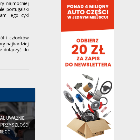
koriolan2,
17 minut temu
, w "Polityczne spory
óry najmocniej
i zawiłości"
le portugalski
tam jego cykl
troche od imcia lopeza: [Zobacz link]
LARRY,
22 minuty temu
, w "Barça rozważa
pozyskanie Rodriego"
iół i członków
W kwestii Rodriego najważniejsze jest,
ry najbardziej
jaka jego wersje dostaniemy. Czy będzie
e dołączyć do
to wersja z repry...
shaq34,
27 minut temu
, w "Barça rozważa
pozyskanie Rodriego"
A ten Rodri to teraz nie jest
kontuzjowany? Nie kupujemy chorego
Hiszpana w miejsce nielatającego...
yeste,
28 minut temu
, w "Barça rozważa
pozyskanie Rodriego"
Transfer Rodriego w kontekście kontuzji
FDJ, ewentualnej sprzedaży Casado oraz
AL UWAŻNIE
sprzątnięcia...
 PRZYSZŁOŚĆ
grzechu77777,
30 minut temu
, w "Barça
RIEGO
rozważa pozyskanie Rodriego"