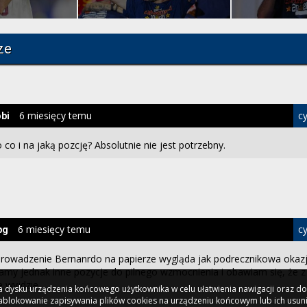
ze
6 miesięcy temu
cy
bi
 co i na jaką pozcję? Absolutnie nie jest potrzebny.
6 miesięcy temu
cy
pg
rowadzenie Bernanrdo na papierze wygląda jak podrecznikowa okaz
my jednak inne pozycje do pilnego wzmocnienia i obawiam się, że z
e wyjdzie.
 na dysku urządzenia końcowego użytkownika w celu ułatwienia nawigacji oraz 
 Zablokowanie zapisywania plików cookies na urządzeniu końcowym lub ich usun