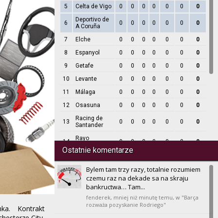
5
Celta de Vigo
0
0
0
0
0
0
0
Deportivo de
6
0
0
0
0
0
0
0
A Coruña
7
Elche
0
0
0
0
0
0
0
8
Espanyol
0
0
0
0
0
0
0
9
Getafe
0
0
0
0
0
0
0
10
Levante
0
0
0
0
0
0
0
11
Málaga
0
0
0
0
0
0
0
12
Osasuna
0
0
0
0
0
0
0
Racing de
13
0
0
0
0
0
0
0
Santander
Rayo
14
0
0
0
0
0
0
0
Vallecano
Ostatnie komentarze
15
Real Betis
0
0
0
0
0
0
0
Bylem tam trzy razy, totalnie rozumiem
16
Real Madrid
0
0
0
0
0
0
0
czemu raz na dekade sa na skraju
Real
bankructwa… Tam...
17
0
0
0
0
0
0
0
Sociedad
fenderek,
mniej niż minutę temu
, w "Barça
18
Sevilla
rozważa pozyskanie Rodriego"
0
0
0
0
0
0
0
ka. Kontrakt
esterze City,
19
Valencia
0
0
0
0
0
0
0