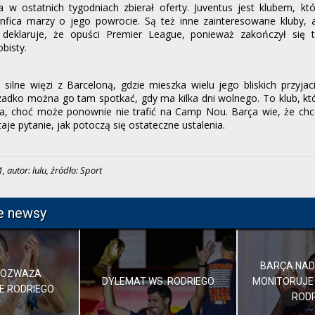
a w ostatnich tygodniach zbierał oferty. Juventus jest klubem, kt
nfica marzy o jego powrocie. Są też inne zainteresowane kluby, a
o deklaruje, że opuści Premier League, ponieważ zakończył się 
bisty.
ilne więzi z Barceloną, gdzie mieszka wielu jego bliskich przyjac
erzadko można go tam spotkać, gdy ma kilka dni wolnego. To klub, któ
, choć może ponownie nie trafić na Camp Nou. Barça wie, że chc
taje pytanie, jak potoczą się ostateczne ustalenia.
 autor: lulu, źródło: Sport
e newsy
BARÇA NAD
ROZWAŻA
DYLEMAT WS. RODRIEGO
MONITORUJE
E RODRIEGO
ROD