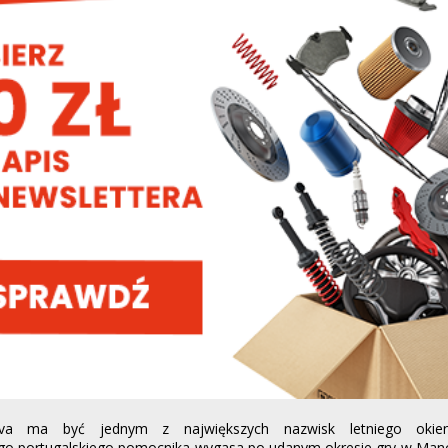
lva ma być jednym z największych nazwisk letniego okien
go portugalskiego pomocnika wygasa po udanym okresie gry w Manch