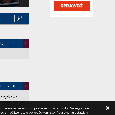
[Zobacz link] [Zobacz link] Tak na pewno
wywali całkiem do góry system, bo to co
jest na...
inieste,
37 minut temu
, w "Barça rozważa
pozyskanie Rodriego"
Myślałem że wsz tam występuje ale nie
oglądam takich błaznów.
waldos,
godzinę temu
, w "Polityczne spory i
tuj
-
1
+
!
zawiłości"
Rodri w Barcelonie... cóż to jest za nomen
omen galaktyczny transfery. Gość to
pierdolona...
Kikooo,
godzinę temu
, w "Barça rozważa
pozyskanie Rodriego"
dżizas, najpierw piszesz o 8-ce a potem
tuj
-
0
+
!
czepiasz się, że to nie argument :) ok, ja
uważam,...
ja rynkowa.
xziolekx,
godzinę temu
, w "Barça rozważa
 tematu BS nic
pozyskanie Rodriego"
dostosowania serwisu do preferencji użytkownika. Szczegółowe
Chyba tylko pod klasyk ma wyjść i
ięcie możliwe jest w po właściwym skonfigurowaniu ustawień