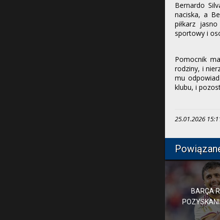
Bernardo Silv
naciska, a Be
piłkarz jasn
sportowy i oso
Pomocnik ma s
rodziny, i ni
mu odpowiada
klubu, i pozos
25.01.2026 15:11,
Powiązan
BARÇA 
POZYSKANI