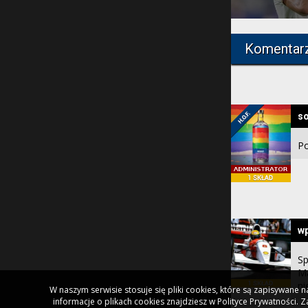
Komentar
so
Po
w
Sp
Ma
ni
W naszym serwisie stosuje się pliki cookies, które są zapisywane
informacje o plikach cookies znajdziesz w Polityce Prywatności.