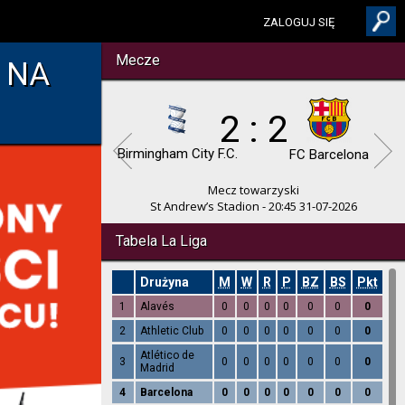
ZALOGUJ SIĘ
Mecze
 NA
2 : 2
Birmingham City F.C.
FC Barcelona
Mecz towarzyski
St Andrew’s Stadion - 20:45 31-07-2026
Tabela La Liga
Drużyna
M
W
R
P
BZ
BS
Pkt
1
Alavés
0
0
0
0
0
0
0
2
Athletic Club
0
0
0
0
0
0
0
Atlético de
3
0
0
0
0
0
0
0
Madrid
4
Barcelona
0
0
0
0
0
0
0