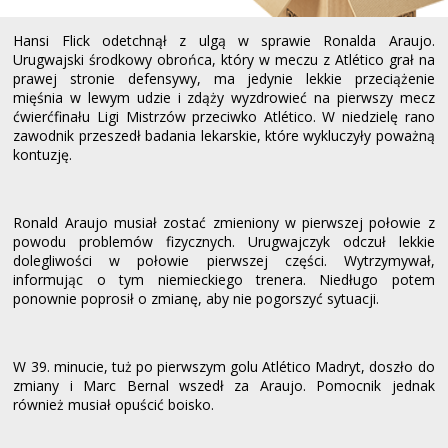
Hansi Flick odetchnął z ulgą w sprawie Ronalda Araujo.
Urugwajski środkowy obrońca, który w meczu z Atlético grał na
prawej stronie defensywy, ma jedynie lekkie przeciążenie
mięśnia w lewym udzie i zdąży wyzdrowieć na pierwszy mecz
ćwierćfinału Ligi Mistrzów przeciwko Atlético. W niedzielę rano
zawodnik przeszedł badania lekarskie, które wykluczyły poważną
kontuzję.
Ronald Araujo musiał zostać zmieniony w pierwszej połowie z
powodu problemów fizycznych. Urugwajczyk odczuł lekkie
dolegliwości w połowie pierwszej części. Wytrzymywał,
informując o tym niemieckiego trenera. Niedługo potem
ponownie poprosił o zmianę, aby nie pogorszyć sytuacji.
W 39. minucie, tuż po pierwszym golu Atlético Madryt, doszło do
zmiany i Marc Bernal wszedł za Araujo. Pomocnik jednak
również musiał opuścić boisko.