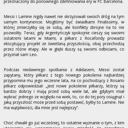
przeznaczony do ponownego zdefiniowania ery w FC Barcelona.
Messi i Lamine nigdy nawet nie skrzyżowali swoich dróg na tym
samym kontynencie. Mogliśmy być świadkami Finalissimy, w
której zmierzyliby się ze sobą, ale konflikty zbrojne na to nie
pozwoliły. Teraz, gdy Argentyńczyk spokojnie cieszy się swoimi
ostatnimi latami w Miami, a piłkarz z Rocafondy prowadzi
ekscytujący projekt ze świetlaną przyszłością, obaj przechodzą
przez różne etapy. Ale w głębi duszy są swoimi odbiciami, co
przyznał sam Leo.
Podczas niedawnego spotkania z Adidasem, Messi został
zapytany, który piłkarz z tego nowego pokolenia najbardziej
przypomina mu jego wczesne lata, na co pochodzący z Rosario
piłkarz odpowiedział: „Jest nowe pokolenie piłkarzy, którzy są
bardzo dobrzy i mają przed sobą wiele lat, ale gdybym miał
wybrać jednego ze względu na wiek, to, co do tej pory osiągnął i
jaką przyszłość może przed sobą postawić, byłby to Lamine. Nie
ma wątpliwości, dla mnie jest najlepszy”.
Choć chwalił go już wcześniej, to ostatnie wyznanie o tym, z kim