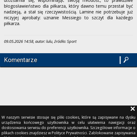
utożsamia się, wspominając swoją młodość, to prawdziwe
błogosławieństwo dla piłkarza, który dawno temu przestał być
nadzieją, a stał się rzeczywistością. Lamine nie potrzebuje już
niczyjej aprobaty: uznanie Messiego to szczyt dla każdego
piłkarza.
09.05.2026 14:58, autor: lulu, źródło: Sport
Komentarze
W naszym serwisie stosuje się pliki cookies, które są zapisywane na dysku
urządzenia końcowego użytkownika w celu ułatwienia nawigacji oraz
dostosowania serwisu do preferencji użytkownika. Szczegółowe informacje o
plikach cookies znajdziesz w Polityce Prywatności. Zablokowanie zapisywania