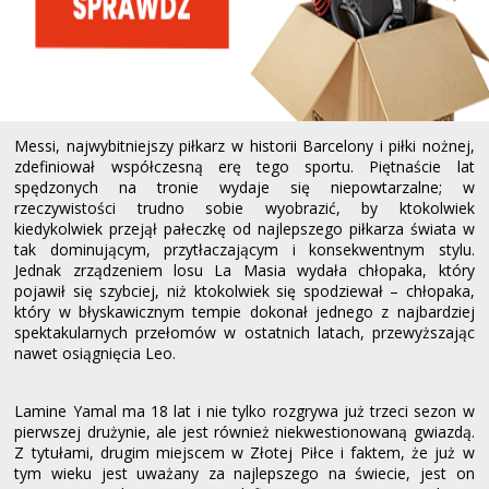
Messi, najwybitniejszy piłkarz w historii Barcelony i piłki nożnej,
zdefiniował współczesną erę tego sportu. Piętnaście lat
spędzonych na tronie wydaje się niepowtarzalne; w
rzeczywistości trudno sobie wyobrazić, by ktokolwiek
kiedykolwiek przejął pałeczkę od najlepszego piłkarza świata w
tak dominującym, przytłaczającym i konsekwentnym stylu.
Jednak zrządzeniem losu La Masia wydała chłopaka, który
pojawił się szybciej, niż ktokolwiek się spodziewał – chłopaka,
który w błyskawicznym tempie dokonał jednego z najbardziej
spektakularnych przełomów w ostatnich latach, przewyższając
nawet osiągnięcia Leo.
Lamine Yamal ma 18 lat i nie tylko rozgrywa już trzeci sezon w
pierwszej drużynie, ale jest również niekwestionowaną gwiazdą.
Z tytułami, drugim miejscem w Złotej Piłce i faktem, że już w
tym wieku jest uważany za najlepszego na świecie, jest on