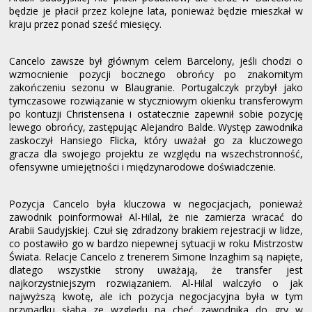
będzie je płacił przez kolejne lata, ponieważ będzie mieszkał w
kraju przez ponad sześć miesięcy.
Cancelo zawsze był głównym celem Barcelony, jeśli chodzi o
wzmocnienie pozycji bocznego obrońcy po znakomitym
zakończeniu sezonu w Blaugranie. Portugalczyk przybył jako
tymczasowe rozwiązanie w styczniowym okienku transferowym
po kontuzji Christensena i ostatecznie zapewnił sobie pozycję
lewego obrońcy, zastępując Alejandro Balde. Występ zawodnika
zaskoczył Hansiego Flicka, który uważał go za kluczowego
gracza dla swojego projektu ze względu na wszechstronność,
ofensywne umiejętności i międzynarodowe doświadczenie.
Pozycja Cancelo była kluczowa w negocjacjach, ponieważ
zawodnik poinformował Al-Hilal, że nie zamierza wracać do
Arabii Saudyjskiej. Czuł się zdradzony brakiem rejestracji w lidze,
co postawiło go w bardzo niepewnej sytuacji w roku Mistrzostw
Świata. Relacje Cancelo z trenerem Simone Inzaghim są napięte,
dlatego wszystkie strony uważają, że transfer jest
najkorzystniejszym rozwiązaniem. Al-Hilal walczyło o jak
najwyższą kwotę, ale ich pozycja negocjacyjna była w tym
przypadku słaba ze względu na chęć zawodnika do gry w