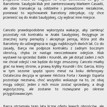
Barcelonie. Saudyjski klub jest zainteresowany Markiem Casadó,
ale obie transakcje są oddzielne i prowadzone niezależnie,
ponieważ to wychowanek Barcelony zdecyduje, czy chce
przenieść się do Arabii Saudyjskiej, czy wybrać inne miejsce.
Cancelo prawdopodobnie wykorzysta wakacje, aby zamknąć
pozostały rok kontraktu w Arabii Saudyjskiej. Rezygnuje ze
znacznej sumy pieniędzy i akceptuje pensję, która jest dla
Barcelony do udźwignięcia w ciągu najbliższych dwóch lat. Co do
zasady, Barça nie podpisze kontraktu z żadnym bocznym
obrońcą, chyba że nastąpi nieoczekiwane odejście. Klub
wystawił na sprzedaż Balde i Koundé, ale jak dotąd żaden z nich
nie chciał odejść i nie będzie do tego zmuszony. Cancelo miałby
grać na lewej stronie, a prawą kryliby Koundé i Eric Garcia, który
w tym sezonie spędzi sporo minut na boku defensywy.
Ostateczna decyzja w sprawie Héctora Forta i Xaviego Esparta
pozostaje nieznana, choć wszystko wskazuje na to, że obaj
mogą odejść. Jeden z nich może zostać sprzedany, a drugi
wypożyczony, ale zostanie to rozwiązane po okresie
przygotowawczym.
Barça otrzymała tego lata liczne oferty lewych obrońców, ale