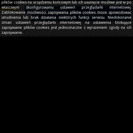
plików cookies na urządzeniu końcowym lub ich usunięcie możliwe jest w po
właściwym skonfigurowaniu ustawień przeglądarki internetowej.
wariat3000
napisał/a
Zablokowanie możliwości zapisywania plików cookies może spowodować
utrudnienia lub brak działania niektórych funkcji serwisu. Niedokonanie
moody
napisał/a
rozwiń cytat
zmian ustawień przeglądarki internetowej na ustawienia blokujące
zapisywanie plików cookies jest jednoznaczne z wyrażeniem zgody na ich
zapisywanie.
duzo gry na malej przestrzeni, duzo gry w polu karnym,
duzo kreatywnych zawodnikow ktorzy albo moga poslac
prostopadly pass, albo zagrac z pierwszej albo wygrac 1
na 1 i dograc pilke
jego ruch bez pilki i gaz na kilku metrach bedzie wiecej
ważył
do tego obroncy sa mniej fizyczni itd
natomiast on zapewne przychodzi na ławke jako
zawodnik nr 5 do ataku
zakladajac ,ze wszyscy zostana