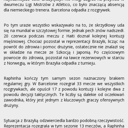
dwumeczu Ligi Mistrzów z Atlético, co było znaczącą absencją
dla niemieckiego trenera. Barcelona odpadła z rozgrywek.
Po tym urazie wszystko wskazywało na to, że skrzydłowy uda
się na mundial w szczytowej formie. Jednak pech znów nadszedł.
20 czerwca podczas meczu z Haiti doznał kolejnej kontuzji
mięśniowej. Chociaż pozostał w reprezentacji Brazylii, licząc na
powrót do zdrowia i pomoc drużynie, ostatecznie nie znalazł się
w składzie na mecze ze Szkocją i Japonią. Po częściowym
powrocie do zdrowia, pozostał na ławce rezerwowych w starciu
z Norwegią, w którym Brazylia odpadła z turnieju.
Raphinha kończy tym samym sezon naznaczony brakiem
regularnej gry. W Barcelonie rozegrał 33 mecze we wszystkich
rozgrywkach, ale opuścił 17 z powodu kontuzji i kolejne dwa z
powodu decyzji taktycznych. Te liczby są dalekie od oczekiwań
zawodnika, który jest jednym z kluczowych graczy ofensywnych
drużyny.
Sytuacja z Brazylią odzwierciedla bardzo podobną rzeczywistość.
Reprezentacja rozegrała w tym sezonie 13 meczów, a Raphinha