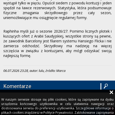
wystąpił tylko w pięciu. Opuścił siedem z powodu kontuzji i jeden
spędził na ławce rezerwowych. Statystyka, która podsumowuje
fizyczne zmagania skrzydłowego przez cały sezon,
uniemożliwiające mu osiągnięcie regularnej formy.
Raphinha myśli już o sezonie 2026/27. Pomimo licznych plotek i
kuszących ofert z Arabii Saudyjskiej, wszystkie strony są pewne,
że zawodnik Barcelony jest filarem systemu Hansiego Flicka i nie
zamierza odchodzić. Skrzydłowy ma nadzieję na więcej
szczęścia w związku z kontuzjami, aby mógł odzyskać swoją
najlepszą formę.
06.07.2026 23:28, autor: lulu, źródło: Marca
Komentarze
W naszym serwisie stosuje się pliki cookies, które są zapisywane na dysku
urządzenia końcowego użytkownika w celu ułatwienia nawigacji oraz
dostosowania serwisu do preferencji użytkownika. Szczegółowe informacje o
miesiąc temu
cytuj
-
1
+
!
moody
plikach cookies znajdziesz w Polityce Prywatności. Zablokowanie zapisywania