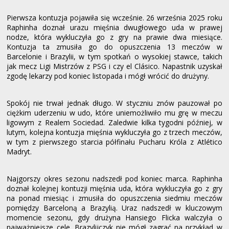
Pierwsza kontuzja pojawiła się wcześnie. 26 września 2025 roku
Raphinha doznał urazu mięśnia dwugłowego uda w prawej
nodze, która wykluczyła go z gry na prawie dwa miesiące.
Kontuzja ta zmusiła go do opuszczenia 13 meczów w
Barcelonie i Brazylii, w tym spotkań o wysokiej stawce, takich
jak mecz Ligi Mistrzów z PSG i czy el Clásico. Napastnik uzyskał
zgodę lekarzy pod koniec listopada i mógł wrócić do drużyny.
Spokój nie trwał jednak długo. W styczniu znów pauzował po
ciężkim uderzeniu w udo, które uniemożliwiło mu grę w meczu
ligowym z Realem Sociedad. Zaledwie kilka tygodni później, w
lutym, kolejna kontuzja mięśnia wykluczyła go z trzech meczów,
w tym z pierwszego starcia półfinału Pucharu Króla z Atlético
Madryt.
Najgorszy okres sezonu nadszedł pod koniec marca. Raphinha
doznał kolejnej kontuzji mięśnia uda, która wykluczyła go z gry
na ponad miesiąc i zmusiła do opuszczenia siedmiu meczów
pomiędzy Barceloną a Brazylią. Uraz nadszedł w kluczowym
momencie sezonu, gdy drużyna Hansiego Flicka walczyła o
najważniejsze cele. Brazylijczyk nie mógł zagrać na przykład w