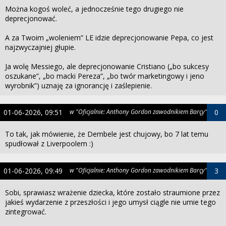
Można kogoś woleć, a jednocześnie tego drugiego nie
deprecjonować.
A za Twoim „woleniem” LE idzie deprecjonowanie Pepa, co jest
najzwyczajniej głupie.
Ja wolę Messiego, ale deprecjonowanie Cristiano („bo sukcesy
oszukane”, „bo macki Pereza”, „bo twór marketingowy i jeno
wyrobnik”) uznaję za ignorancję i zaślepienie.
01-06-2026, 09:51
w "Oficjalnie: Anthony Gordon zawodnikiem Barçy"
0
To tak, jak mówienie, że Dembele jest chujowy, bo 7 lat temu
spudłował z Liverpoolem :)
01-06-2026, 09:49
w "Oficjalnie: Anthony Gordon zawodnikiem Barçy"
3
Sobi, sprawiasz wrażenie dziecka, które zostało straumione przez
jakieś wydarzenie z przeszłości i jego umysł ciągle nie umie tego
zintegrować.