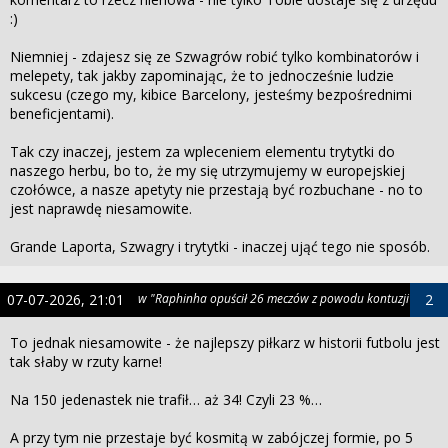
:)
Niemniej - zdajesz się ze Szwagrów robić tylko kombinatorów i
melepety, tak jakby zapominając, że to jednocześnie ludzie
sukcesu (czego my, kibice Barcelony, jesteśmy bezpośrednimi
beneficjentami).
Tak czy inaczej, jestem za wpleceniem elementu trytytki do
naszego herbu, bo to, że my się utrzymujemy w europejskiej
czołówce, a nasze apetyty nie przestają być rozbuchane - no to
jest naprawdę niesamowite.
Grande Laporta, Szwagry i trytytki - inaczej ująć tego nie sposób.
07-07-2026, 21:01
w "Raphinha opuścił 26 meczów z powodu kontuzji"
2
To jednak niesamowite - że najlepszy piłkarz w historii futbolu jest
tak słaby w rzuty karne!
Na 150 jedenastek nie trafił… aż 34! Czyli 23 %…
A przy tym nie przestaje być kosmitą w zabójczej formie, po 5