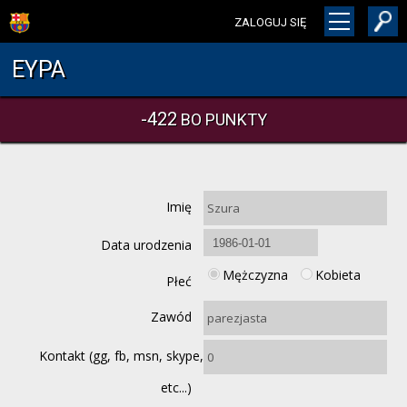
ZALOGUJ SIĘ
EYPA
-422
BO PUNKTY
Imię
Data urodzenia
Mężczyzna
Kobieta
Płeć
Zawód
Kontakt (gg, fb, msn, skype,
etc...)