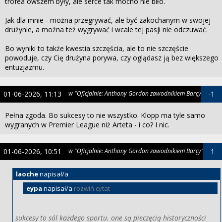
trofea owszem były, ale serce tak mocno nie biło.
Jak dla mnie - można przegrywać, ale być zakochanym w swojej
drużynie, a można też wygrywać i wcale tej pasji nie odczuwać.
Bo wyniki to także kwestia szczęścia, ale to nie szczęście
powoduje, czy Cię drużyna porywa, czy oglądasz ją bez większego
entuzjazmu.
01-06-2026, 11:13
w "Oficjalnie: Anthony Gordon zawodnikiem Barçy"
-1
Pełna zgoda. Bo sukcesy to nie wszystko. Klopp ma tyle samo
wygranych w Premier League niż Arteta - i co? I nic.
01-06-2026, 10:51
w "Oficjalnie: Anthony Gordon zawodnikiem Barçy"
1
laoche
napisał/a
eypa
napisał/a
rozwiń cytat
sukcesy to sól każdego sportu. one są pieczęcią historyczności