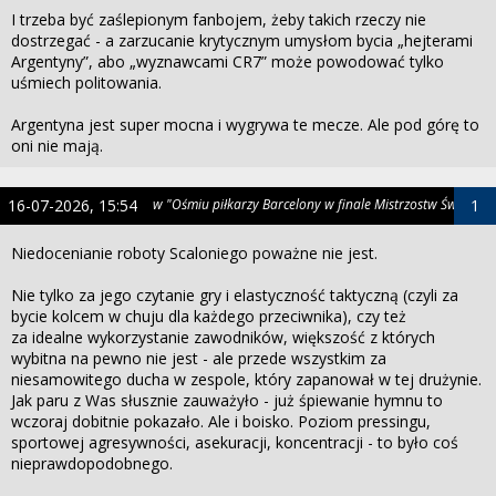
I trzeba być zaślepionym fanbojem, żeby takich rzeczy nie
dostrzegać - a zarzucanie krytycznym umysłom bycia „hejterami
Argentyny”, abo „wyznawcami CR7” może powodować tylko
uśmiech politowania.
Argentyna jest super mocna i wygrywa te mecze. Ale pod górę to
oni nie mają.
16-07-2026, 15:54
w "Ośmiu piłkarzy Barcelony w finale Mistrzostw Świata"
1
Niedocenianie roboty Scaloniego poważne nie jest.
Nie tylko za jego czytanie gry i elastyczność taktyczną (czyli za
bycie kolcem w chuju dla każdego przeciwnika), czy też
za idealne wykorzystanie zawodników, większość z których
wybitna na pewno nie jest - ale przede wszystkim za
niesamowitego ducha w zespole, który zapanował w tej drużynie.
Jak paru z Was słusznie zauważyło - już śpiewanie hymnu to
wczoraj dobitnie pokazało. Ale i boisko. Poziom pressingu,
sportowej agresywności, asekuracji, koncentracji - to było coś
nieprawdopodobnego.