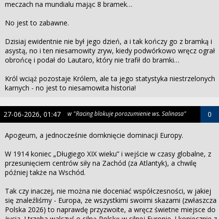
meczach na mundialu mając 8 bramek…
No jest to zabawne.
Dzisiaj ewidentnie nie był jego dzień, a i tak kończy go z bramką i
asystą, no i ten niesamowity zryw, kiedy podwórkowo wręcz ograł
obrońcę i podał do Lautaro, który nie trafił do bramki…
Król wciąż pozostaje Królem, ale ta jego statystyka niestrzelonych
karnych - no jest to niesamowita historia!
27-06-2026, 01:47
w "Racing blokuje porozumienie ws. Salinasa"
0
Apogeum, a jednocześnie domknięcie dominacji Europy.
W 1914 koniec „Długiego XIX wieku” i wejście w czasy globalne, z
przesunięciem centrów siły na Zachód (za Atlantyk), a chwilę
później także na Wschód.
Tak czy inaczej, nie można nie doceniać współczesności, w jakiej
się znaleźliśmy - Europa, ze wszystkimi swoimi skazami (zwłaszcza
Polska 2026) to naprawdę przyzwoite, a wręcz świetne miejsce do
życia. I trzeba walczyć o silną Polskę w silnej Europie. I koniecznie z