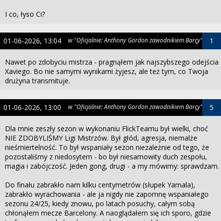
I co, łyso Ci?
01-06-2026, 13:04
w "Oficjalnie: Anthony Gordon zawodnikiem Barçy"
1
Nawet po zdobyciu mistrza - pragnąłem jak najszybszego odejścia
Xaviego. Bo nie samymi wynikami żyjesz, ale też tym, co Twoja
drużyna transmituje.
01-06-2026, 13:00
w "Oficjalnie: Anthony Gordon zawodnikiem Barçy"
5
Dla mnie zeszły sezon w wykonaniu FlickTeamu był wielki, choć
NIE ZDOBYLIŚMY Ligi Mistrzów. Był głód, agresja, niemalże
nieśmiertelność. To był wspaniały sezon niezależnie od tego, że
pozostaliśmy z niedosytem - bo był niesamowity duch zespołu,
magia i zabójczość. Jeden gong, drugi - a my mówimy: sprawdzam.
Do finału zabrakło nam kilku centymetrów (słupek Yamala),
zabrakło wyrachowania - ale ja nigdy nie zapomnę wspaniałego
sezonu 24/25, kiedy znowu, po latach posuchy, całym sobą
chłonąłem mecze Barcelony. A naoglądałem się ich sporo, gdzie