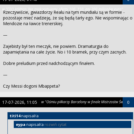
w "CEO Atlético: Nie zaakceptujemy oferty 100, 150, ani 200 milionów euro"
Rzeczywiście, gwiazdorzy Realu na tym mundialu są w formie -
pozostaje mieć nadzieję, że się będą tarły ego. Nie wspominając o
Mendozie na ławce trenerskiej.
—
Zajebisty był ten meczyk, nie powiem. Dramaturgia do
zapamiętania na całe życie. No i 10 bramek, przy czym zacnych.
Dobre preludium przed nadchodzącym finałem.
—
Czy Messi dogoni Mbappeta?
17-07-2026, 11:05
w "Ośmiu piłkarzy Barcelony w finale Mistrzostw Świata"
0
titi14
napisał/a
eypa
napisał/a
rozwiń cytat