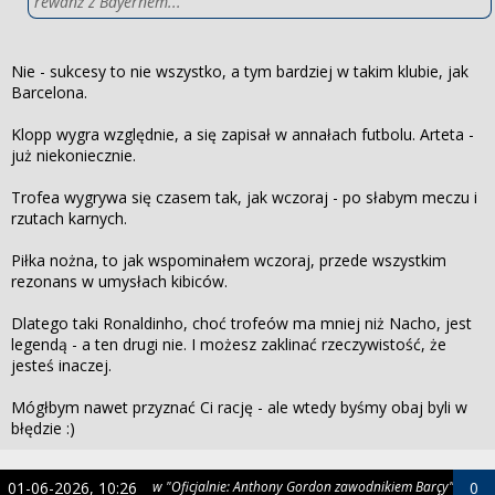
rewanż z Bayernem...
Nie - sukcesy to nie wszystko, a tym bardziej w takim klubie, jak
Barcelona.
Klopp wygra względnie, a się zapisał w annałach futbolu. Arteta -
już niekoniecznie.
Trofea wygrywa się czasem tak, jak wczoraj - po słabym meczu i
rzutach karnych.
Piłka nożna, to jak wspominałem wczoraj, przede wszystkim
rezonans w umysłach kibiców.
Dlatego taki Ronaldinho, choć trofeów ma mniej niż Nacho, jest
legendą - a ten drugi nie. I możesz zaklinać rzeczywistość, że
jesteś inaczej.
Mógłbym nawet przyznać Ci rację - ale wtedy byśmy obaj byli w
błędzie :)
01-06-2026, 10:26
w "Oficjalnie: Anthony Gordon zawodnikiem Barçy"
0