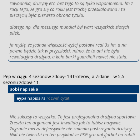
zawodnika, drużyny etc. bez tego to są tylko wspomnienia. lm z
racji tego, że gra się co roku jest trochę przeskalowana i tu
pieczęcią była pierwsza obrona tytułu.
dlatego np. dla messiego mundial był wart wszystkich złotych
piłek.
ja myślę, że jednak większość wyżej postawi real 3x lm, a na
pewno będzie tak w przyszłości. mimo, że to ani nie była
rewolucyjna drużyna, a koło barki guardioli nawet nie stała.
Pep w ciągu 4 sezonów zdobył 14 trofeów, a Zidane - w 5,5
sezonu zdobył 11.
sobi
napisał/a
eypa
napisał/a
rozwiń cytat
Nie sukcesy to wszystko. To jest profesjonalna drużyna sportowa.
Zreszta ten argument jest inwalidą jak to lubisz nazywać.
Zagranie meczu defensywnie nie zmienia postrzegania drużyny.
Nikt nie twierdzi na ten przykład że PSG gra antyfutbol bo zabili