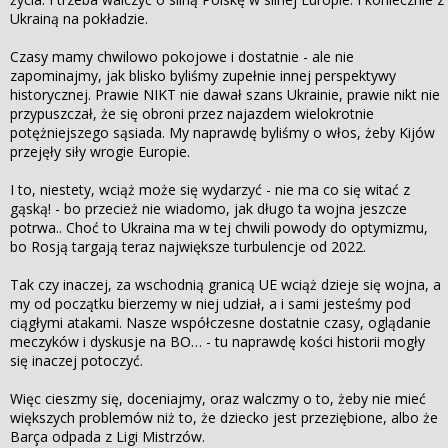
Ukrainą na pokładzie.
Czasy mamy chwilowo pokojowe i dostatnie - ale nie
zapominajmy, jak blisko byliśmy zupełnie innej perspektywy
historycznej. Prawie NIKT nie dawał szans Ukrainie, prawie nikt nie
przypuszczał, że się obroni przez najazdem wielokrotnie
potężniejszego sąsiada. My naprawdę byliśmy o włos, żeby Kijów
przejęły siły wrogie Europie.
I to, niestety, wciąż może się wydarzyć - nie ma co się witać z
gąską! - bo przecież nie wiadomo, jak długo ta wojna jeszcze
potrwa.. Choć to Ukraina ma w tej chwili powody do optymizmu,
bo Rosją targają teraz największe turbulencje od 2022.
Tak czy inaczej, za wschodnią granicą UE wciąż dzieje się wojna, a
my od początku bierzemy w niej udział, a i sami jesteśmy pod
ciągłymi atakami. Nasze współczesne dostatnie czasy, oglądanie
meczyków i dyskusje na BO… - tu naprawdę kości historii mogły
się inaczej potoczyć.
Więc cieszmy się, doceniajmy, oraz walczmy o to, żeby nie mieć
większych problemów niż to, że dziecko jest przeziębione, albo że
Barça odpada z Ligi Mistrzów.