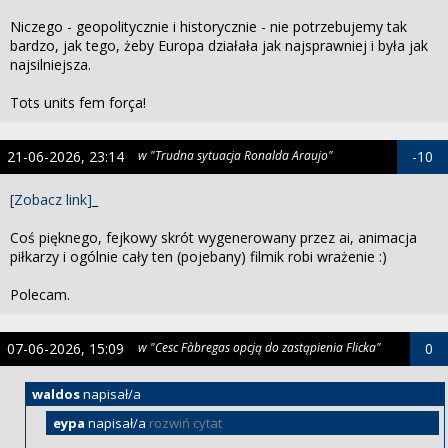
Niczego - geopolitycznie i historycznie - nie potrzebujemy tak
bardzo, jak tego, żeby Europa działała jak najsprawniej i była jak
najsilniejsza.
Tots units fem força!
21-06-2026, 23:14
w "Trudna sytuacja Ronalda Araujo"
-10
[Zobacz link]
_
Coś pięknego, fejkowy skrót wygenerowany przez ai, animacja
piłkarzy i ogólnie cały ten (pojebany) filmik robi wrażenie :)
Polecam.
07-06-2026, 15:09
w "Cesc Fàbregas opcją do zastąpienia Flicka"
0
waldos
napisał/a
eypa
napisał/a
rozwiń cytat