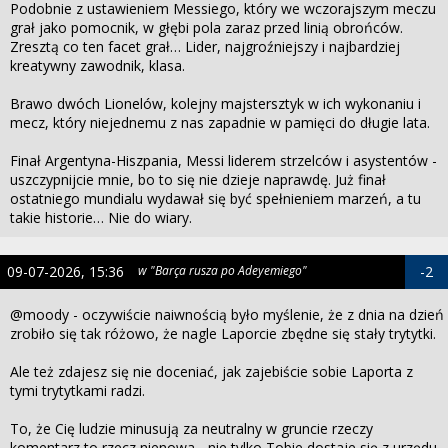
Podobnie z ustawieniem Messiego, który we wczorajszym meczu
grał jako pomocnik, w głębi pola zaraz przed linią obrońców.
Zresztą co ten facet grał… Lider, najgroźniejszy i najbardziej
kreatywny zawodnik, klasa.
Brawo dwóch Lionelów, kolejny majstersztyk w ich wykonaniu i
mecz, który niejednemu z nas zapadnie w pamięci do długie lata.
Finał Argentyna-Hiszpania, Messi liderem strzelców i asystentów -
uszczypnijcie mnie, bo to się nie dzieje naprawdę. Już finał
ostatniego mundialu wydawał się być spełnieniem marzeń, a tu
takie historie… Nie do wiary.
09-07-2026, 15:36
w "Barça rusza po Adeyemiego"
-2
@moody - oczywiście naiwnością było myślenie, że z dnia na dzień
zrobiło się tak różowo, że nagle Laporcie zbędne się stały trytytki.
Ale też zdajesz się nie doceniać, jak zajebiście sobie Laporta z
tymi trytytkami radzi.
To, że Cię ludzie minusują za neutralny w gruncie rzeczy
komentarz to rzecz nienowa - nie tylko Tobie dostaje się z urzędu