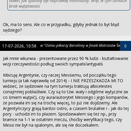
nawet jak spalony był naprawdę minimalny. Więc w tym temacie
brak wątpliwości
Ok, ma to sens. Ale co w przypadku, gdyby jednak to był błąd
sędziego?
17-07-2026, 10:58
w "Ośmiu piłkarzy Barcelony w finale Mistrzostw Świata"
0
Jak mnie wkurwia - prezentowane przez 90 % ludzi - kształtowanie
wizji rzeczywistości podług swoich sympatii/antypatii.
Kibicuję Argentynie, czy raczej Messiemu, od początku tego
turnieju (a tak naprawdę od 2014) - I NIE PRZESZKADZA MI TO
widzieć, że sędziowie na tym turnieju traktują albicelestes
conajmniej pobłażliwie. Czy są to tzw. wały i odgórne wytyczne (w
co śmiem wątpić), czy aura/autorytet Messiego i jego kompanów,
że pozwala im się na trochę więcej, to już nie dojdziemy. Ale
Argentyńczycy grają bardzo ostro, a czasem brutalnie i - jak do tej
pory - uchodzi im to płazem. Spodziewałem się też np., przy
bramce na 1-1 w ostatnim meczu, choćby weryfikacji tego, czy
Messi nie był na spalonym, ale się nie doczekałem.