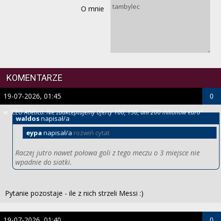
O mnie
KOMENTARZE
19-07-2026, 01:45
0
w "CEO Atlético: Nie zaakceptujemy oferty 100, 150, ani 200 milionów euro"
waldos
napisał/a
eypa
napisał/a
rozwiń cytat
Raczej jutro nawet połowa goli z tego meczu o 3 miejsce nie
wpadnie do siatki.
Pytanie pozostaje - ile z nich strzeli Messi :)
19-07-2026, 01:40
0