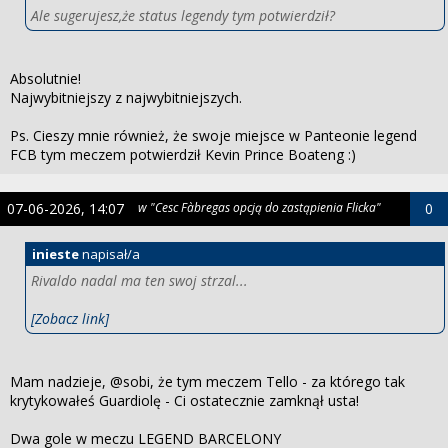
Ale sugerujesz,że status legendy tym potwierdził?
Absolutnie!
Najwybitniejszy z najwybitniejszych.
Ps. Cieszy mnie również, że swoje miejsce w Panteonie legend
FCB tym meczem potwierdził Kevin Prince Boateng :)
07-06-2026, 14:07
w "Cesc Fàbregas opcją do zastąpienia Flicka"
0
inieste
napisał/a
Rivaldo nadal ma ten swoj strzal...
[Zobacz link]
Mam nadzieje, @sobi, że tym meczem Tello - za którego tak
krytykowałeś Guardiolę - Ci ostatecznie zamknął usta!
Dwa gole w meczu LEGEND BARCELONY