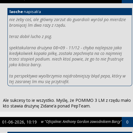
laoche
napisał/a
nie żeby coś, ale główny zarzut do guardioli wyrósł po mierdzie
broniącej lm dwa razy z rzędu.
teraz dobił lucho z psg.
spektakularna drużyna 08=09 - 11/12 - chyba najlepsza jaka
kiedykolwiek kopała piłkę, została zepchnięta na co najmniej
trzeci stopień podium. niech ktoś powie, że go to nie frustruje
jako kibica barcy.
ta perspektywa wyolbrzymia najdrobniejszy błąd pepa, który w
tej zasranej lm mu się przytrafił.
Ale sukcesy to ie wszystko. Myślę, że POMIMO 3 LM z rzędu mało
kto stawia drużynę Zidane’a ponad PepTeam.
01-06-2026, 10:19
w "Oficjalnie: Anthony Gordon zawodnikiem Barçy"
0