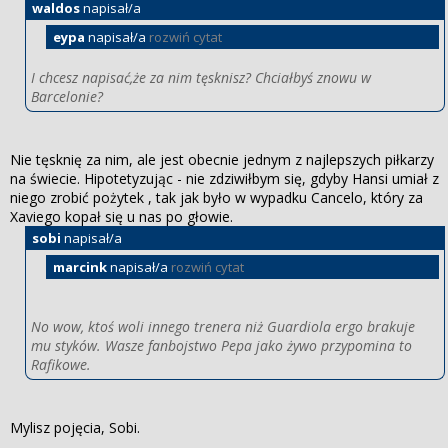
waldos
napisał/a
eypa
napisał/a
rozwiń cytat
I chcesz napisać,że za nim tęsknisz? Chciałbyś znowu w
Barcelonie?
Nie tęsknię za nim, ale jest obecnie jednym z najlepszych piłkarzy
na świecie. Hipotetyzując - nie zdziwiłbym się, gdyby Hansi umiał z
niego zrobić pożytek , tak jak było w wypadku Cancelo, który za
Xaviego kopał się u nas po głowie.
sobi
napisał/a
marcink
napisał/a
rozwiń cytat
No wow, ktoś woli innego trenera niż Guardiola ergo brakuje
mu styków. Wasze fanbojstwo Pepa jako żywo przypomina to
Rafikowe.
Mylisz pojęcia, Sobi.