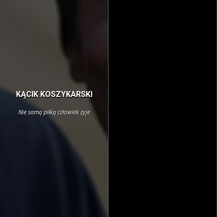
KĄCIK KOSZYKARSKI
Nie samą piłką człowiek żyje