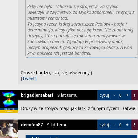
Żeby nie było - Villareal się sfrajerzył. Za szybko
uwierzyli w zwycięstwo, za szybko zapomnieli, że grają z
mistrzami remontad.
To jedyna rzecz, której zazdroszczę Realowi - pasja i
determinacja, kiedy tylko poczują krew. Nie znam innej
drużyny, która potrafi się tak sama zmotywować w
końcówkach meczu. Wpadają w przedziwny amok,
niczym drapieżnik goniący za krwawiącą ofiarą. A woń
krwi nakręca ich jeszcze bardziej.
Proszę bardzo, czuj się oświecony:)
[Tweet]
9 lat temu
cytuj
-
0
+
!
brigadiersabari
Drużyny ze stolycy mają jak laski z fajnym cycem - łatwiej
9 lat temu
cytuj
-
0
+
!
decofcb87