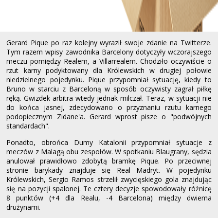
Gerard Pique po raz kolejny wyraził swoje zdanie na Twitterze.
Tym razem wpisy zawodnika Barcelony dotyczyły wczorajszego
meczu pomiędzy Realem, a Villarrealem. Chodziło oczywiście o
rzut karny podyktowany dla Królewskich w drugiej połowie
niedzielnego pojedynku. Pique przypomniał sytuację, kiedy to
Bruno w starciu z Barceloną w sposób oczywisty zagrał piłkę
ręką. Gwizdek arbitra wtedy jednak milczał. Teraz, w sytuacji nie
do końca jasnej, zdecydowano o przyznaniu rzutu karnego
podopiecznym Zidane'a. Gerard wprost pisze o "podwójnych
standardach".
Ponadto, obrońca Dumy Katalonii przypomniał sytuacje z
meczów z Malagą obu zespołów. W spotkaniu Blaugrany, sędzia
anulował prawidłowo zdobytą bramkę Pique. Po przeciwnej
stronie barykady znajduje się Real Madryt. W pojedynku
Królewskich, Sergio Ramos strzelił zwycięskiego gola znajdując
się na pozycji spalonej. Te cztery decyzje spowodowały różnicę
8 punktów (+4 dla Realu, -4 Barcelona) między dwiema
drużynami.