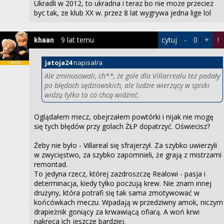
Ukradli w 2012, to ukradna i teraz bo nie moze przeciez
byc tak, ze klub XX w. przez 8 lat wygrywa jedna lige lol
9 lat temu
cytuj
-
0
+
!
khaan
jatoja24
napisał/a
Ale zminusowali, ch**, że gole dla Villarrealu też padały
po błędach sędziowskich, ale ludzie wierzący w spiski
widzą tylko to co chcą widzieć.
Oglądałem mecz, obejrzałem powtórki i nijak nie mogę
się tych błędów przy golach ŻŁP dopatrzyć. Oświecisz?
Żeby nie było - Villareal się sfrajerzył. Za szybko uwierzyli
w zwycięstwo, za szybko zapomnieli, że grają z mistrzami
remontad.
To jedyna rzecz, której zazdroszczę Realowi - pasja i
determinacja, kiedy tylko poczują krew. Nie znam innej
drużyny, która potrafi się tak sama zmotywować w
końcówkach meczu. Wpadają w przedziwny amok, niczym
drapieżnik goniący za krwawiącą ofiarą. A woń krwi
nakręca ich jeszcze bardziej.