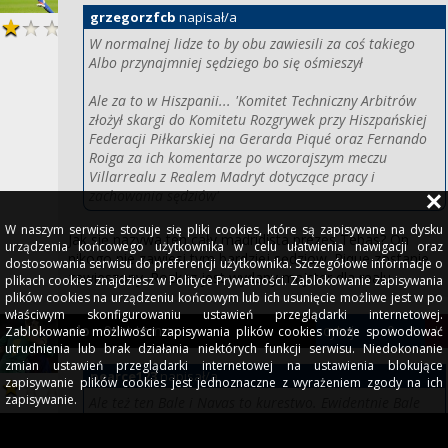
grzegorzfcb
napisał/a
W normalnej lidze to by obu zawiesili za coś takiego
Albo przynajmniej sędziego bo się ośmieszył
Ale za to w Hiszpanii... 'Komitet Techniczny Arbitrów
złożył skargi do Komitetu Rozgrywek przy Hiszpańskiej
Federacji Piłkarskiej na Gerarda Piqué oraz Fernando
Roiga za ich komentarze po wczorajszym meczu
Villarrealu z Realem Madryt dotyczące pracy i
zachowania sędziów'
W naszym serwisie stosuje się pliki cookies, które są zapisywane na dysku
Jak się nazywa ten cały madridista prezes Tebas? On
urządzenia końcowego użytkownika w celu ułatwienia nawigacji oraz
nikogo nie zawiesi tym bardziej sędziow. Pique zostanie
dostosowania serwisu do preferencji użytkownika. Szczegółowe informacje o
zawieszony. Rozkaz jest wydany majster dla realu .
plikach cookies znajdziesz w Polityce Prywatności. Zablokowanie zapisywania
plików cookies na urządzeniu końcowym lub ich usunięcie możliwe jest w po
właściwym skonfigurowaniu ustawień przeglądarki internetowej.
9 lat temu
cytuj
-
0
+
!
Zablokowanie możliwości zapisywania plików cookies może spowodować
olo
utrudnienia lub brak działania niektórych funkcji serwisu. Niedokonanie
zmian ustawień przeglądarki internetowej na ustawienia blokujące
pearce123
napisał/a
zapisywanie plików cookies jest jednoznaczne z wyrażeniem zgody na ich
zapisywanie.
Ale też ten Bale i Navas to kurestwo. Ewidentnie Bale
popchnął bramkarza i jeszcze obaj machają jak
pojebani że faul. Żenada