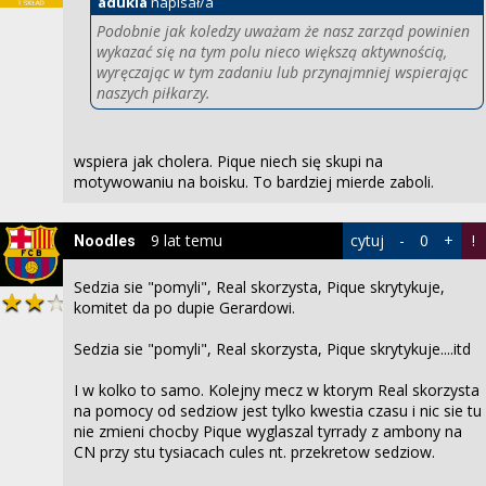
adukla
napisał/a
Podobnie jak koledzy uważam że nasz zarząd powinien
wykazać się na tym polu nieco większą aktywnością,
wyręczając w tym zadaniu lub przynajmniej wspierając
naszych piłkarzy.
wspiera jak cholera. Pique niech się skupi na
motywowaniu na boisku. To bardziej mierde zaboli.
9 lat temu
cytuj
-
0
+
!
Noodles
Sedzia sie "pomyli", Real skorzysta, Pique skrytykuje,
komitet da po dupie Gerardowi.
Sedzia sie "pomyli", Real skorzysta, Pique skrytykuje....itd
I w kolko to samo. Kolejny mecz w ktorym Real skorzysta
na pomocy od sedziow jest tylko kwestia czasu i nic sie tu
nie zmieni chocby Pique wyglaszal tyrrady z ambony na
CN przy stu tysiacach cules nt. przekretow sedziow.