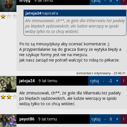
9 lat temu
cytuj
-
0
+
!
liroyg
jatoja24
napisał/a
Ale zminusowali, ch**, że gole dla Villarrealu też padały
po błędach sędziowskich, ale ludzie wierzący w spiski
widzą tylko to co chcą widzieć.
Po to są minusy/plusy aby oceniać komentarze ;)
A przypierdalanie się do gracza Barcy że wytyka błędy a
nie szykuje formy jest nie na miejscu.
Jak nasz zarząd nie potrafi walczyć to robią to piłkarze.
komentarz edytowany - 23:46:31
9 lat temu
cytuj
-
-2
+
!
jatoja24
Ale zminusowali, ch**, że gole dla Villarrealu też padały
po błędach sędziowskich, ale ludzie wierzący w spiski
widzą tylko to co chcą widzieć.
9 lat temu
cytuj
-
0
+
!
peyot86