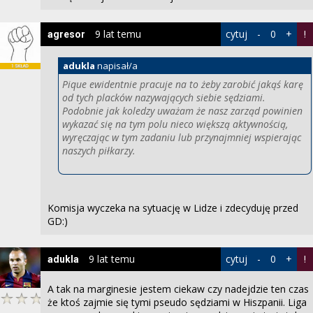
9 lat temu
cytuj
-
0
+
!
agresor
adukla
napisał/a
Pique ewidentnie pracuje na to żeby zarobić jakąś karę
od tych placków nazywających siebie sędziami.
Podobnie jak koledzy uważam że nasz zarząd powinien
wykazać się na tym polu nieco większą aktywnością,
wyręczając w tym zadaniu lub przynajmniej wspierając
naszych piłkarzy.
Komisja wyczeka na sytuację w Lidze i zdecyduję przed
GD:)
9 lat temu
cytuj
-
0
+
!
adukla
A tak na marginesie jestem ciekaw czy nadejdzie ten czas
że ktoś zajmie się tymi pseudo sędziami w Hiszpanii. Liga