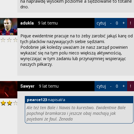
na naprawdę wysokim poziomie a sędziowanie to totalne
dno.
9 lat temu
cytuj
-
0
+
!
adukla
Pique ewidentnie pracuje na to żeby zarobić jakąś karę od
tych placków nazywających siebie sędziami.
Podobnie jak koledzy uważam że nasz zarząd powinien
wykazać się na tym polu nieco większą aktywnością,
wyręczając w tym zadaniu lub przynajmniej wspierając
naszych piłkarzy.
9 lat temu
cytuj
-
0
+
!
Sawyer
pearce123
napisał/a
Ale też ten Bale i Navas to kurestwo. Ewidentnie Bale
popchnął bramkarza i jeszcze obaj machają jak
pojebani że faul. Żenada