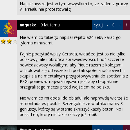
Najciekawsze jest w tym wszystkim to, ze zaden z graczy
villarrealu nie protestowal :)
9 lat temu
cytuj
-
0
+
!
nagusko
Nie wiem co takiego napisał @jatoja24 żeby karać go
tyloma minusami.
Fajnie poczytać wpisy Gerarda, widać że jest to nie tylko
boiskowy, ale i obrońca sprawiedliwości. Choć szczerze
powiedziawszy wolałbym, aby Pique razem z kolegami
odizolował się od wszelkich portali społecznościowych i
skupił się na mentalnym przygotowywaniu do spotkania z
PSG, ponieważ najważniejszym jest aby chłopaki nie
przegrali tego meczu przed wejściem na boisko.
Nie wiem co mi dodali do obiadu, ale naprawdę wierzę że
remontada es posible. Szczególnie że w ataku mamy 3
geniuszy, którzy są w stanie skruszyć każdy beton. No i
boski Leo, który nie takie rzeczy już robił.