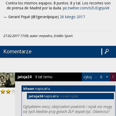
Contra los mismos equipos. 8 puntos. 8 y tal. Los recortes son
de prensa de Madrid por la duda.
pic.twitter.com/nZUDgrjuVd
— Gerard Piqué (@3gerardpique)
26 lutego 2017
27.02.2017 17:09, autor: mrpedro, źródło: Sport
Komentarze
9 lat temu
cytuj
-
0
+
!
jatoja24
khaan
napisał/a
jatoja24
napisał/a
rozwiń cytat
Oglądałem mecz, obejrzałem powtórki i nijak nie mogę
się tych błędów przy golach ŻŁP dopatrzyć. Oświecisz?