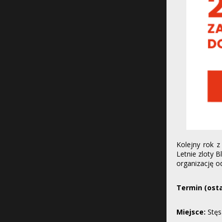
Kolejny rok 
Letnie zloty B
organizację o
Termin (osta
Miejsce:
Stę