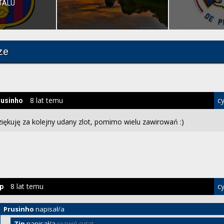
TALU
ze
8 lat temu
cy
rusinho
iękuję za kolejny udany zlot, pomimo wielu zawirowań :)
8 lat temu
cy
ip
Prusinho
napisał/a
Zip
napisał/a
rozwiń cytat