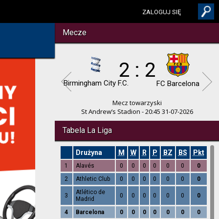
ZALOGUJ SIĘ
Mecze
2 : 2
Birmingham City F.C.
FC Barcelona
Mecz towarzyski
St Andrew’s Stadion - 20:45 31-07-2026
Tabela La Liga
Drużyna
M
W
R
P
BZ
BS
Pkt
1
Alavés
0
0
0
0
0
0
0
2
Athletic Club
0
0
0
0
0
0
0
Atlético de
3
0
0
0
0
0
0
0
Madrid
4
Barcelona
0
0
0
0
0
0
0