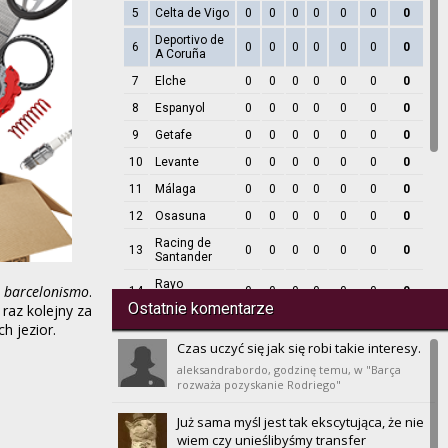
5
Celta de Vigo
0
0
0
0
0
0
0
Deportivo de
6
0
0
0
0
0
0
0
A Coruña
7
Elche
0
0
0
0
0
0
0
8
Espanyol
0
0
0
0
0
0
0
9
Getafe
0
0
0
0
0
0
0
10
Levante
0
0
0
0
0
0
0
11
Málaga
0
0
0
0
0
0
0
12
Osasuna
0
0
0
0
0
0
0
Racing de
13
0
0
0
0
0
0
0
Santander
Rayo
o
barcelonismo
.
14
0
0
0
0
0
0
0
Vallecano
Ostatnie komentarze
 raz kolejny za
15
Real Betis
0
0
0
0
0
0
0
h jezior.
Czas uczyć się jak się robi takie interesy.
16
Real Madrid
0
0
0
0
0
0
0
aleksandrabordo,
godzinę temu
, w "Barça
Real
rozważa pozyskanie Rodriego"
17
0
0
0
0
0
0
0
Sociedad
18
Sevilla
Już sama myśl jest tak ekscytująca, że nie
0
0
0
0
0
0
0
wiem czy unieślibyśmy transfer
19
Valencia
0
0
0
0
0
0
0