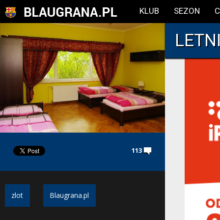
KLUB
SEZON
C
LETN
113
zlot
Blaugrana.pl