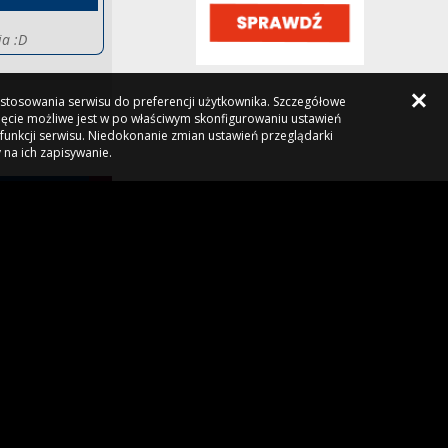
No wiesz, Ukraińcy stanowili gdzieś 25-30
ia :D
% korpusu oficerskiego Armii Czerwonej
koriolan2,
2 godziny temu
, w "Polityczne spory
i zawiłości"
dostosowania serwisu do preferencji użytkownika. Szczegółowe
ięcie możliwe jest w po właściwym skonfigurowaniu ustawień
[Zobacz link]
funkcji serwisu. Niedokonanie zmian ustawień przeglądarki
jatoja24,
2 godziny temu
, w "Barça rozważa
 na ich zapisywanie.
pozyskanie Rodriego"
tuj
-
0
+
!
Najbardziej to by się siwemu przydał
Rodri. Pewne rzeczy się nie zmieniają.
Miał w kadrze...
hellrond,
2 godziny temu
, w "Barça rozważa
pozyskanie Rodriego"
miliony Polaków mogą wieść spokojne w
e przyjedzie :P
miarę życie i zastanawiać nad kierunkiem
lotu na...
waldos,
2 godziny temu
, w "Polityczne spory i
a :D
zawiłości"
A taki był Perez perez cwany jak wysyłał
ofertę za Alvareza a później dawał