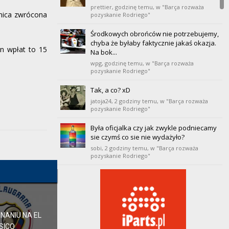
prettier,
godzinę temu
, w "Barça rozważa
20
Villarreal
0
0
0
0
0
0
0
żnica zwrócona
pozyskanie Rodriego"
Środkowych obrońców nie potrzebujemy,
chyba że byłaby faktycznie jakaś okazja.
in wpłat to 15
Na bok...
wpg,
godzinę temu
, w "Barça rozważa
pozyskanie Rodriego"
Tak, a co? xD
jatoja24,
2 godziny temu
, w "Barça rozważa
pozyskanie Rodriego"
Była oficjalka czy jak zwykle podniecamy
sie czymś co sie nie wydażyło?
sobi,
2 godziny temu
, w "Barça rozważa
pozyskanie Rodriego"
zresztą przypominam,że Polacy po
17.09.1939 którzy znaleźli się po stronie
sowieckiej tak samo...
waldos,
2 godziny temu
, w "Polityczne spory i
zawiłości"
NANIU NA EL
SICO