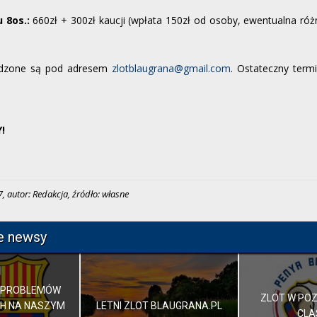
 8os.:
660zł + 300zł kaucji (wpłata 150zł od osoby, ewentualna ró
adzone są pod adresem
zlotblaugrana@gmail.com
. Ostateczny term
!
, autor: Redakcja, źródło: własne
e newsy
 PROBLEMÓW
ZLOT W POZ
H NA NASZYM
LETNI ZLOT BLAUGRANA.PL
CLA