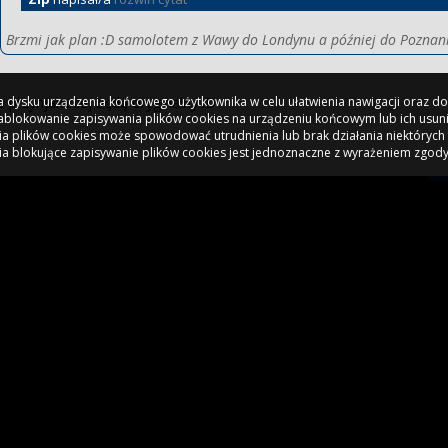
Brzmi jak plan :D samolotem z Wawy do Londynu a później do Poznan
 na dysku urządzenia końcowego użytkownika w celu ułatwienia nawigacji oraz 
 przynjamniej będę oryginalny :D
 Zablokowanie zapisywania plików cookies na urządzeniu końcowym lub ich usun
a plików cookies może spowodować utrudnienia lub brak działania niektórych 
ia blokujące zapisywanie plików cookies jest jednoznaczne z wyrażeniem zgody
8 lat temu
cy
rusinho
Zip
napisał/a
Prusinho
napisał/a
rozwiń cytat
moge też pojechać do Londynu i przyjechać sam bo zapewne @najoB ni
zmi jak plan :D samolotem z Wawy do Londynu a później do Poznani