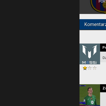
POR
Komentar
P
Dz
Z