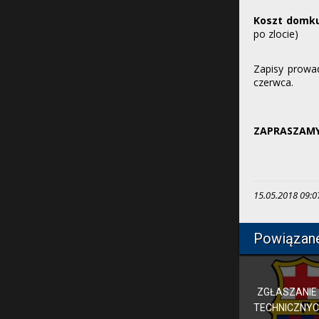
Koszt domku
po zlocie)
Zapisy prow
czerwca.
ZAPRASZAMY
15.05.2018 09:07
Powiązan
ZGŁASZANIE
TECHNICZNYC