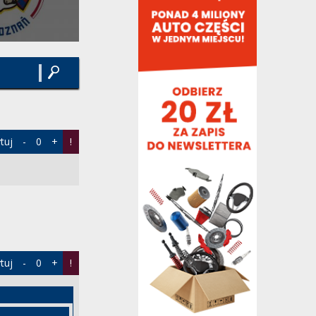
Prosiło się samo o taką odpowiedź.
kudlaty,
2 godziny temu
, w "Barça rozważa
pozyskanie Rodriego"
Ja się jeszcze wstrzymam z szampanem
bo po pierwsze Floro pewnie szuka pod
kanapą jakiś...
kudlaty,
2 godziny temu
, w "Barça rozważa
pozyskanie Rodriego"
no a kto miał go stanowić ? nie
tuj
-
0
+
!
najliczniejsza republika sowieckiego
związku ? przypomnij sobie...
waldos,
2 godziny temu
, w "Polityczne spory i
zawiłości"
Dobre:) [Zobacz link]
jatoja24,
2 godziny temu
, w "Barça rozważa
pozyskanie Rodriego"
Nigdzie nie spierdoliłem. Mieszkam w
tuj
-
0
+
!
Polsce. W Polsce A jakby to ujął wasz
guru Kaczyński. I z...
Rafik,
2 godziny temu
, w "Polityczne spory i
zawiłości"