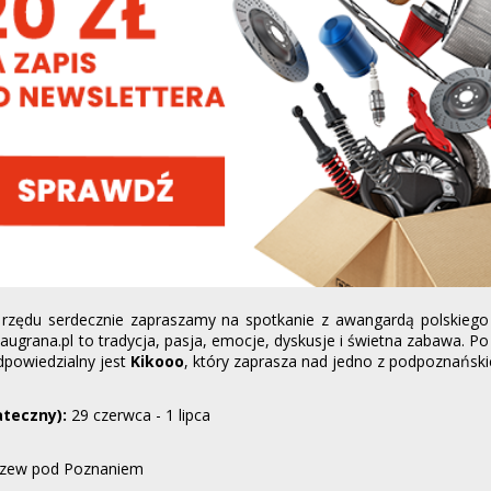
z rzędu serdecznie zapraszamy na spotkanie z awangardą polskieg
laugrana.pl to tradycja, pasja, emocje, dyskusje i świetna zabawa. Po
dpowiedzialny jest
Kikooo
, który zaprasza nad jedno z podpoznańskic
teczny):
29 czerwca - 1 lipca
szew pod Poznaniem