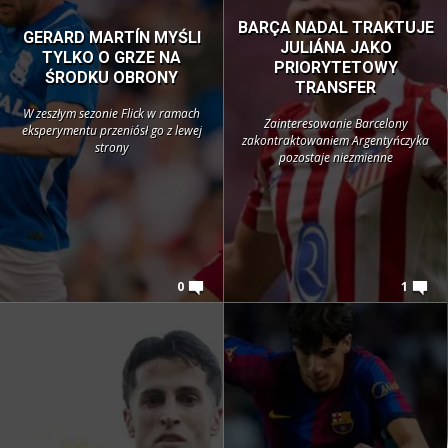
BARÇA NADAL TRAKTUJE
GERARD MARTÍN MYŚLI
JULIÁNA JAKO
TYLKO O GRZE NA
PRIORYTETOWY
ŚRODKU OBRONY
TRANSFER
W zeszłym sezonie Flick w ramach
Zainteresowanie Barcelony
eksperymentu przeniósł go z lewej
zakontraktowaniem Argentyńczyka
strony
pozostaje niezmienne
0
1