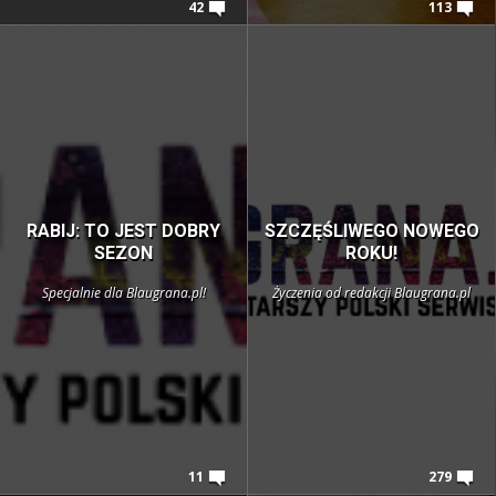
42
113
RABIJ: TO JEST DOBRY
SZCZĘŚLIWEGO NOWEGO
SEZON
ROKU!
Specjalnie dla Blaugrana.pl!
Życzenia od redakcji Blaugrana.pl
11
279