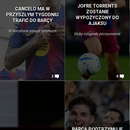
JOFRE TORRENTS
CANCELO MA W
ZOSTANIE
PRZYSZŁYM TYGODNIU
WYPOŻYCZONY DO
TRAFIĆ DO BARÇY
AJAKSU
W Barcelonie panuje optymizm
Kluby osiągnęły porozumienie
2
0
BARÇA PODTRZYMUJE