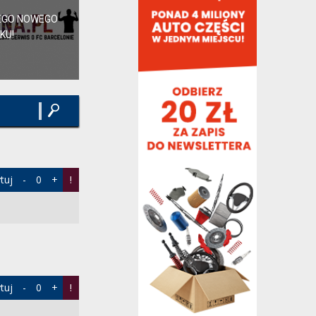
zastanawiam jakby...
szaman19,
10 minut temu
, w "Barça rozważa
EGO NOWEGO
pozyskanie Rodriego"
KU!
Środek pola i pozycja 10 jest tak potężnie
obsadzona, że nawet Gordon na 9 nie
wygląda źle
wariat3000,
18 minut temu
, w "Barça rozważa
pozyskanie Rodriego"
Dokładnie. Dalej będą rozgrywać
czuamenim i valverdami, zero
kreatywności Tutaj wielki...
wariat3000,
19 minut temu
, w "Barça rozważa
tuj
-
0
+
!
pozyskanie Rodriego"
Wiele rzeczy mi się u Flicka podoba, ale
to jak przywrócił tożsamość Klubu to
chyba coś...
xziolekx,
25 minut temu
, w "Barça rozważa
pozyskanie Rodriego"
De Jong przegrał sprawę chyba u Flicka
tuj
-
0
+
!
odmawiając gry z Atleti, będzie jak z Ter
Stegenem...