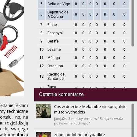
5
Celta de Vigo
0
0
0
0
0
0
0
Deportivo de
6
0
0
0
0
0
0
0
A Coruña
7
Elche
0
0
0
0
0
0
0
8
Espanyol
0
0
0
0
0
0
0
9
Getafe
0
0
0
0
0
0
0
10
Levante
0
0
0
0
0
0
0
11
Málaga
0
0
0
0
0
0
0
12
Osasuna
0
0
0
0
0
0
0
Racing de
13
0
0
0
0
0
0
0
Santander
Rayo
14
0
0
0
0
0
0
0
Vallecano
Ostatnie komentarze
15
Real Betis
0
0
0
0
0
0
0
etlanie reklam
Coś w duecie z Mekambe niespecjalnie
16
Real Madrid
0
0
0
0
0
0
0
emy techniczne
mu to wychodzi;)
Real
rtalu, np. na
17
0
0
0
0
0
0
0
jatoja24,
3 minuty temu
, w "Barça rozważa
Sociedad
nu rozjeżdżają
pozyskanie Rodriego"
ęp do swojego
18
Sevilla
0
0
0
0
0
0
0
ę w komentarzu
znam podobne przypadki z
19
Valencia
0
0
0
0
0
0
0