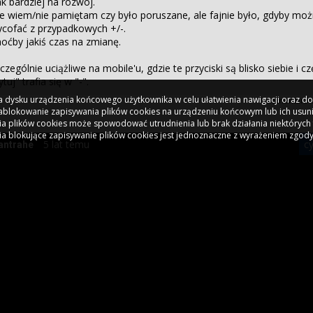
k bardziej na rozwój.
e wiem/nie pamiętam czy było poruszane, ale fajnie było, gdyby moż
cofać z przypadkowych +/-.
oćby jakiś czas na zmianę.
czególnie uciążliwe na mobile'u, gdzie te przyciski są blisko siebie i 
ytuj" trafia się w "-".
 na dysku urządzenia końcowego użytkownika w celu ułatwienia nawigacji oraz 
komentarz e
 Zablokowanie zapisywania plików cookies na urządzeniu końcowym lub ich usun
a plików cookies może spowodować utrudnienia lub brak działania niektórych 
ia blokujące zapisywanie plików cookies jest jednoznaczne z wyrażeniem zgody
5 lat temu
cy
antrahe
e tyle problem, co wkurzająca mnie niedogodność:
momencie wejścia na Profil, i kliknięcia tematu nad swoim własnym 
% przypadków zamazuje mi się ekran - nic nie widać. Trzeba powtórzyć
iała na nerwy - zwłaszcza jak musisz przewijać dalej niż dziesięć ost
że do wina mojej przeglądarki, używam Opery na laptopie, na innyc
zeglądarkach nie próbowałem, bo za chińskich bogów nie pamiętam 