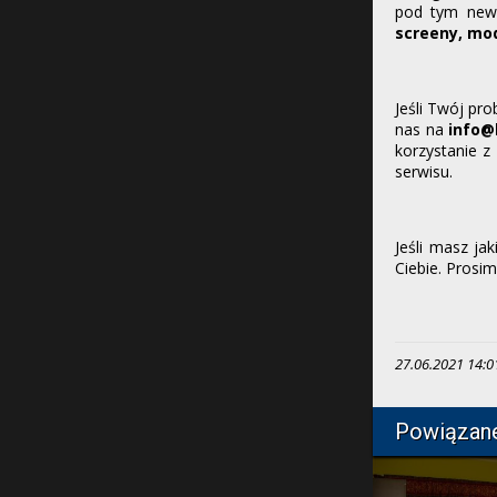
pod tym news
screeny, mod
Jeśli Twój pr
nas na
info@
korzystanie z
serwisu.
Jeśli masz ja
Ciebie. Prosi
27.06.2021 14:01
Powiązan