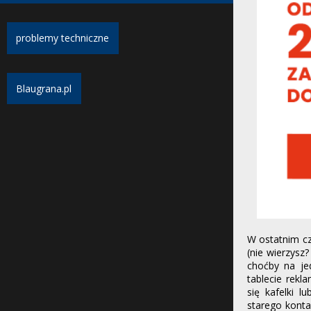
problemy techniczne
Blaugrana.pl
W ostatnim cz
(nie wierzysz
choćby na je
tablecie rekl
się kafelki 
starego konta