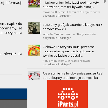
hijackowaniem lokalizacji pod markety
j informacji:
20
Villarreal
budowlane, tam też bywało ostro,...
0
0
0
0
0
0
0
maxinho88,
5 minut temu
, w "Barça rozważa
pozyskanie Rodriego"
sem, napisz do
Będziemy grać jak Guardiola kiedyś, na 6
ypominamy, że
pomocników xD
 do utrzymania
jatoja24,
7 minut temu
, w "Barça rozważa
pozyskanie Rodriego"
Ciekawe ile razy Vini musi przeorać
naszą defensywe i zadecydować o
st również dla
wyniku by ludzie przestali...
Adr,
8 minut temu
, w "Barça rozważa
pozyskanie Rodriego"
Ale w sumie nie byloby smieszne, ze Real
potrzebujacy srodkowego pomocnika
kupuje za chore...
fenderek,
9 minut temu
, w "Barça rozważa
pozyskanie Rodriego"
Mi jakoś osobiście w ogóle Gordon nie
pasuje na 9. Trochę przyznaje się