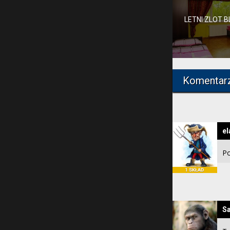
LETNI ZLOT 
Komentar
el
Po
S