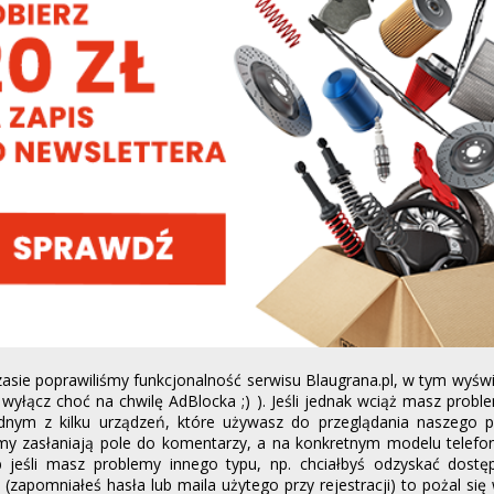
asie poprawiliśmy funkcjonalność serwisu Blaugrana.pl, w tym wyświ
? wyłącz choć na chwilę AdBlocka ;) ). Jeśli jednak wciąż masz probl
dnym z kilku urządzeń, które używasz do przeglądania naszego po
amy zasłaniają pole do komentarzy, a na konkretnym modelu telefo
lub jeśli masz problemy innego typu, np. chciałbyś odzyskać dost
 (zapomniałeś hasła lub maila użytego przy rejestracji) to pożal si