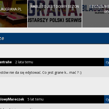
RABIJ: TO JEST DOBRY SEZON
SZCZĘŚLIW
BLAUGRANA.PL
RO
ze
2 lata temu
cy
antrahe
stów nie da się edytować. Co jest grane k... mać ? :)
5 lat temu
cy
alowyMareczek