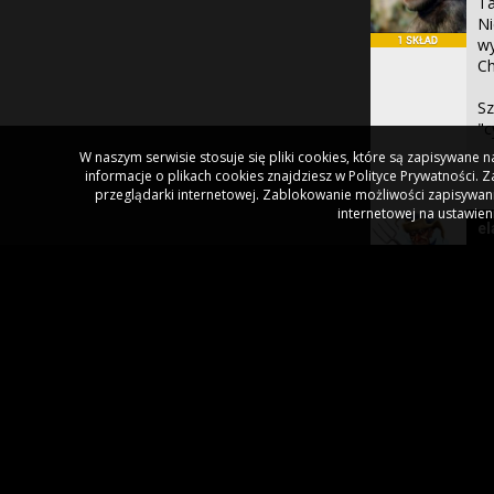
Ta
Ni
wy
Ch
Sz
"c
W naszym serwisie stosuje się pliki cookies, które są zapisywane
informacje o plikach cookies znajdziesz w Polityce Prywatności.
przeglądarki internetowej. Zablokowanie możliwości zapisywani
internetowej na ustawien
el
Ni
W 
50
dz
Mo
pr