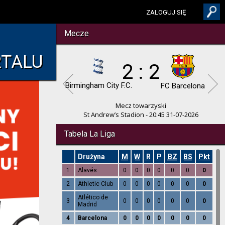
ZALOGUJ SIĘ
Mecze
RTALU
2 : 2
Birmingham City F.C.
FC Barcelona
Mecz towarzyski
St Andrew’s Stadion - 20:45 31-07-2026
Tabela La Liga
Drużyna
M
W
R
P
BZ
BS
Pkt
1
Alavés
0
0
0
0
0
0
0
2
Athletic Club
0
0
0
0
0
0
0
Atlético de
3
0
0
0
0
0
0
0
Madrid
4
Barcelona
0
0
0
0
0
0
0