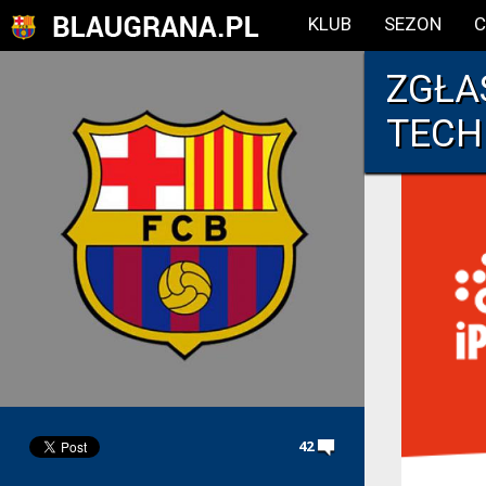
KLUB
SEZON
C
ZGŁA
TECH
42