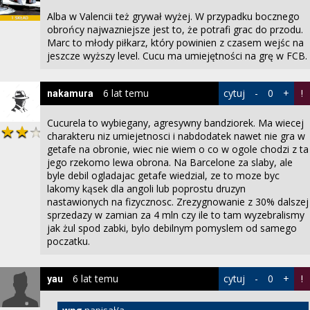
Alba w Valencii też grywał wyżej. W przypadku bocznego
obrońcy najwazniejsze jest to, że potrafi grac do przodu.
Marc to młody piłkarz, który powinien z czasem wejśc na
jeszcze wyższy level. Cucu ma umiejętności na grę w FCB.
6 lat temu
cytuj
-
0
+
!
nakamura
Cucurela to wybiegany, agresywny bandziorek. Ma wiecej
charakteru niz umiejetnosci i nabdodatek nawet nie gra w
getafe na obronie, wiec nie wiem o co w ogole chodzi z ta
jego rzekomo lewa obrona. Na Barcelone za slaby, ale
byle debil ogladajac getafe wiedzial, ze to moze byc
lakomy kąsek dla angoli lub poprostu druzyn
nastawionych na fizycznosc. Zrezygnowanie z 30% dalszej
sprzedazy w zamian za 4 mln czy ile to tam wyzebralismy
jak żul spod zabki, bylo debilnym pomyslem od samego
poczatku.
6 lat temu
cytuj
-
0
+
!
yau
wpg
napisał/a