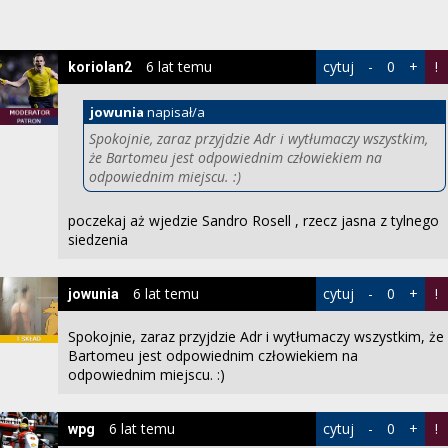
6 lat temu
cytuj
-
0
+
!
koriolan2
jowunia
napisał/a
Spokojnie, zaraz przyjdzie Adr i wytłumaczy wszystkim,
że Bartomeu jest odpowiednim człowiekiem na
odpowiednim miejscu. :)
poczekaj aż wjedzie Sandro Rosell , rzecz jasna z tylnego
siedzenia
6 lat temu
cytuj
-
0
+
!
jowunia
Spokojnie, zaraz przyjdzie Adr i wytłumaczy wszystkim, że
Bartomeu jest odpowiednim człowiekiem na
odpowiednim miejscu. :)
6 lat temu
cytuj
-
0
+
!
wpg