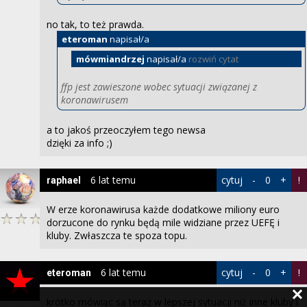
no tak, to też prawda.
eteroman
napisał/a
mówmiandrzej
napisał/a
rozwiń cytat
ffp jest zawieszone wobec sytuacji związanej z
koronawirusem
a to jakoś przeoczyłem tego newsa
dzięki za info ;)
6 lat temu
cytuj
-
0
+
!
raphael
W erze koronawirusa każde dodatkowe miliony euro
dorzucone do rynku będą mile widziane przez UEFĘ i
kluby. Zwłaszcza te spoza topu.
6 lat temu
cytuj
-
0
+
!
eteroman
krótko mówiąc są teraz w lepszej sytuacji niż inne kluby i