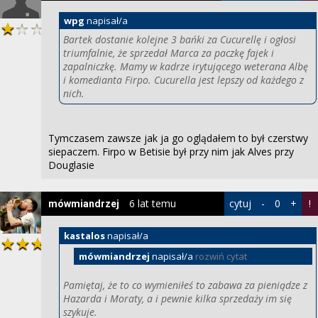
wpg
napisał/a
Bartek dostanie kolejne 3 bańki za Cucurellę i ogłosi
triumfalnie, że sprzedał Marca za paczkę fajek i
zapalniczkę. Mamy w kadrze irytującego weterana Albę
i komedianta Firpo. Cucurella jest lepszy od każdego z
nich.
Tymczasem zawsze jak ja go oglądałem to był czerstwy
siepaczem. Firpo w Betisie był przy nim jak Alves przy
Douglasie
6 lat temu
cytuj
-
0
+
!
mówmiandrzej
kastalos
napisał/a
mówmiandrzej
napisał/a
rozwiń cytat
Pamiętaj, że to co wymieniłeś to zabawa za pieniądze z
Hazarda i Moraty, a i pewnie kilka sprzedaży im się
szykuje.