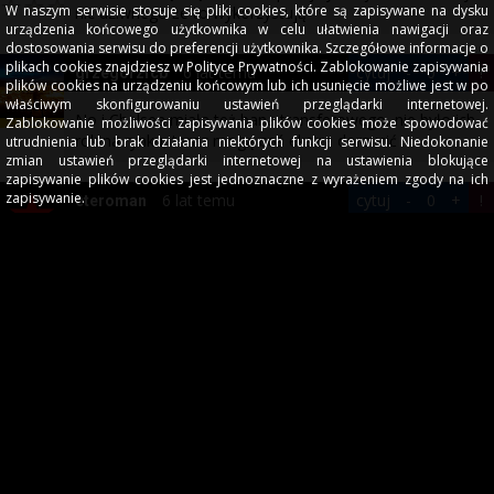
W naszym serwisie stosuje się pliki cookies, które są zapisywane na dysku
nic dziwnego że to wykorzystują
urządzenia końcowego użytkownika w celu ułatwienia nawigacji oraz
dostosowania serwisu do preferencji użytkownika. Szczegółowe informacje o
plikach cookies znajdziesz w Polityce Prywatności. Zablokowanie zapisywania
6 lat temu
cytuj
-
0
+
!
grzegorzfcb
plików cookies na urządzeniu końcowym lub ich usunięcie możliwe jest w po
właściwym skonfigurowaniu ustawień przeglądarki internetowej.
No i Chelsea miała też bana transferowego, nie było ich
Zablokowanie możliwości zapisywania plików cookies może spowodować
rok na rynku, teraz mogą coś ekstra dorzucić
utrudnienia lub brak działania niektórych funkcji serwisu. Niedokonanie
zmian ustawień przeglądarki internetowej na ustawienia blokujące
zapisywanie plików cookies jest jednoznaczne z wyrażeniem zgody na ich
zapisywanie.
6 lat temu
cytuj
-
0
+
!
eteroman
mówmiandrzej
napisał/a
Czyżby pan Roman stwierdził, że Finansowe Fair Play
nie obowiązuje, po wyroku City i ruszył z ofensywą?
Werner (53 mln), Ziyech (40 mln), Havertz (ponoć 80
mln), Cucurella (30 mln) to razem ponad 200 mln, a do
tego wszystkiego Chelsea potrzebuje stopera na gwałt
(a najlepiej dwóch), więc pewnie jeszcze ktoś na tą
pozycję przyjdzie.
Się powodzi...
ffp jest zawieszone wobec sytuacji związanej z