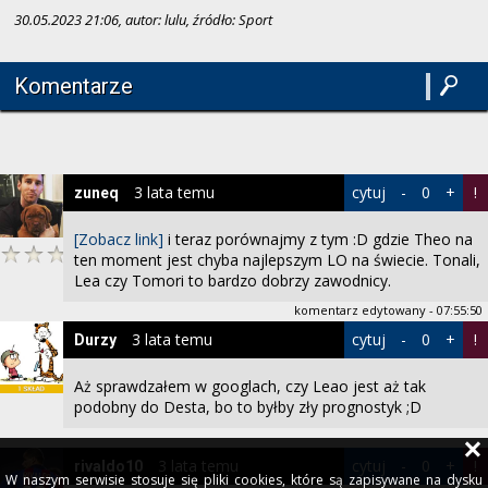
30.05.2023 21:06, autor: lulu, źródło: Sport
Komentarze
3 lata temu
cytuj
-
0
+
!
zuneq
[Zobacz link]
i teraz porównajmy z tym :D gdzie Theo na
ten moment jest chyba najlepszym LO na świecie. Tonali,
Lea czy Tomori to bardzo dobrzy zawodnicy.
komentarz edytowany - 07:55:50
3 lata temu
cytuj
-
0
+
!
Durzy
Aż sprawdzałem w googlach, czy Leao jest aż tak
podobny do Desta, bo to byłby zły prognostyk ;D
3 lata temu
cytuj
-
0
+
!
rivaldo10
W naszym serwisie stosuje się pliki cookies, które są zapisywane na dysku