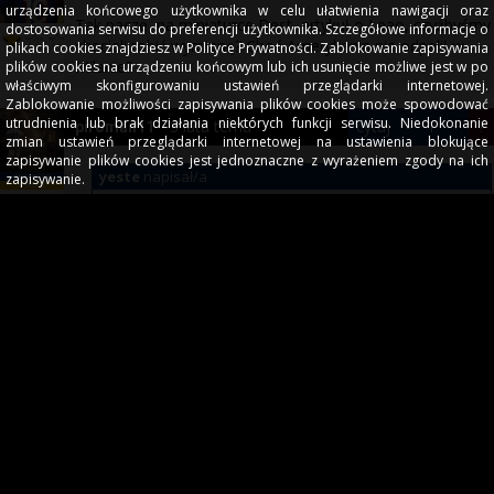
urządzenia końcowego użytkownika w celu ułatwienia nawigacji oraz
Tak paczę, na miniaturce Dest, artykuł o Leao, czyżbyśmy
dostosowania serwisu do preferencji użytkownika. Szczegółowe informacje o
checieli robić wymianę? Choć Amerykanin nie odpalił w
plikach cookies znajdziesz w Polityce Prywatności. Zablokowanie zapisywania
Milanie?
plików cookies na urządzeniu końcowym lub ich usunięcie możliwe jest w po
właściwym skonfigurowaniu ustawień przeglądarki internetowej.
Zablokowanie możliwości zapisywania plików cookies może spowodować
utrudnienia lub brak działania niektórych funkcji serwisu. Niedokonanie
3 lata temu
cytuj
-
1
+
!
piroman11
zmian ustawień przeglądarki internetowej na ustawienia blokujące
zapisywanie plików cookies jest jednoznaczne z wyrażeniem zgody na ich
yeste
napisał/a
zapisywanie.
Myślałem że to Dest...
Bo to Laporta pytał Desta o Leao :)
3 lata temu
cytuj
-
1
+
!
yeste
Myślałem że to Dest...
komentarz edytowany - 12:26:21