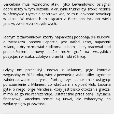
Barcelona musi wzmocnić atak. Tylko Lewandowski osiągnął
dobre liczby w tym sezonie, a drużynie trudno był zrobić różnicę
w ofensywie. Dyrekcja sportowa wie, że musi dokonać rewolucji
w ataku. W ostatnich miesiącach z Barceloną łączono wielu
graczy, zwłaszcza skrzydłowych.
Jednym z zawodników, którzy najbardziej podobają się klubowi,
a zwłaszcza Joanowi Laporcie, jest Rafeal Leão, napastnik
Milanu, który rozmawiał z kilkoma klubami, kiedy pracował nad
przedłużeniem umowy. Leão może grać na wszystkich
pozycjach w ataku, zdobywa bramki i robi różnicę.
Gdyby nie przedłużył umowy z Milanem, jego kontrakt
wygasałby w 2024 roku, więc z pewnością wzbudziłby ogromne
zainteresowanie na rynku. Portugalczyk jednak miał osiągnąć
porozumienie z Milanem, co wkrótce ma ogłosić klub. Laporta
pytał o niego Jorge Mendesa, który jest blisko otoczenia gracza,
mimo że go nie reprezentuje. Ostatecznie przez cenę i sytuację
finansową Barcelony temat się urwał, ale zobaczymy, co
wydarzy się w przyszłości.