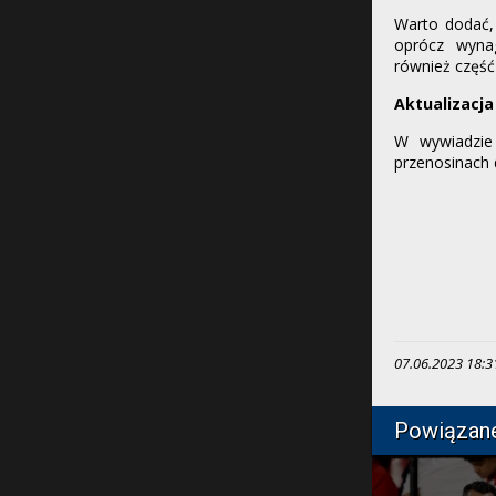
Warto dodać,
oprócz wyna
również część
Aktualizacja
W wywiadzi
przenosinach 
07.06.2023 18:31,
Powiązan