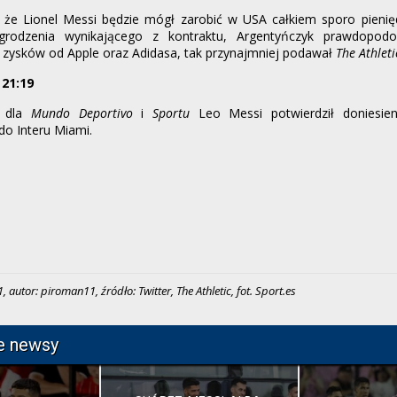
 że Lionel Messi będzie mógł zarobić w USA całkiem sporo pienię
grodzenia wynikającego z kontraktu, Argentyńczyk prawdopodo
 zysków od Apple oraz Adidasa, tak przynajmniej podawał
The Athleti
 21:19
e dla
Mundo Deportivo
i
Sportu
Leo Messi potwierdził doniesi
do Interu Miami.
 autor: piroman11, źródło: Twitter, The Athletic, fot. Sport.es
e newsy