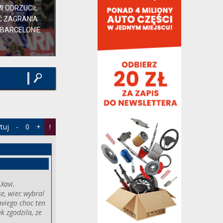
pozostałych to powiedzmy że Toni.
MI ODRZUCIŁ
sobi,
8 godzin temu
, w "Fabrizio Romano:
Ć ZAGRANIA
Araujo wypożyczony do Liverpoolu"
 BARCELONIE
Przynajmniej gole strzela a co tam sie
odpierdzieliło to ciężko powiedzieć.
Zagotował się...
sobi,
8 godzin temu
, w "Fabrizio Romano:
Araujo wypożyczony do Liverpoolu"
typ ma od dawna jeszcze większy
bałagan pod sufitem niż nasz urugwajski
pastor. Szkoda trochę...
bobinho,
8 godzin temu
, w "Fabrizio Romano:
tuj
-
0
+
!
Araujo wypożyczony do Liverpoolu"
Jest pasja, zaangażowanie, przerwanie
groźnie zapowiadającej się kontry. Same
plusy!
prettier,
8 godzin temu
, w "Fabrizio Romano:
Xavi.
Araujo wypożyczony do Liverpoolu"
se, wiec wybral
Piękna akcja xD
aviego choc ten
k zgodzila, ze
jatoja24,
9 godzin temu
, w "Fabrizio Romano:
Araujo wypożyczony do Liverpoolu"