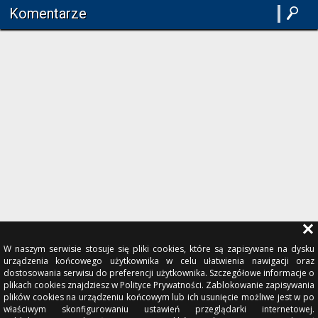
Komentarze
W naszym serwisie stosuje się pliki cookies, które są zapisywane na dysku
urządzenia końcowego użytkownika w celu ułatwienia nawigacji oraz
dostosowania serwisu do preferencji użytkownika. Szczegółowe informacje o
plikach cookies znajdziesz w Polityce Prywatności. Zablokowanie zapisywania
plików cookies na urządzeniu końcowym lub ich usunięcie możliwe jest w po
właściwym skonfigurowaniu ustawień przeglądarki internetowej.