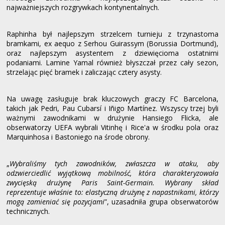
najważniejszych rozgrywkach kontynentalnych.
Raphinha był najlepszym strzelcem turnieju z trzynastoma
bramkami, ex aequo z Serhou Guirassym (Borussia Dortmund),
oraz najlepszym asystentem z dziewięcioma ostatnimi
podaniami. Lamine Yamal również błyszczał przez cały sezon,
strzelając pięć bramek i zaliczając cztery asysty.
Na uwagę zasługuje brak kluczowych graczy FC Barcelona,
takich jak Pedri, Pau Cubarsí i Iñigo Martínez. Wszyscy trzej byli
ważnymi zawodnikami w drużynie Hansiego Flicka, ale
obserwatorzy UEFA wybrali Vitinhę i Rice'a w środku pola oraz
Marquinhosa i Bastoniego na środe obrony.
„
Wybraliśmy tych zawodników, zwłaszcza w ataku, aby
odzwierciedlić wyjątkową mobilność, która charakteryzowała
zwycięską drużynę Paris Saint-Germain. Wybrany skład
reprezentuje właśnie to: elastyczną drużynę z napastnikami, którzy
mogą zamieniać się pozycjami
”, uzasadniła grupa obserwatorów
technicznych.