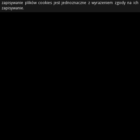
zapisywanie plików cookies jest jednoznaczne z wyrażeniem zgody na ich
zapisywanie.
© BARCELONA ONLINE 2026. REALIZACJA:
JAKUB IGŁA
, MATEUSZ SMALEC.