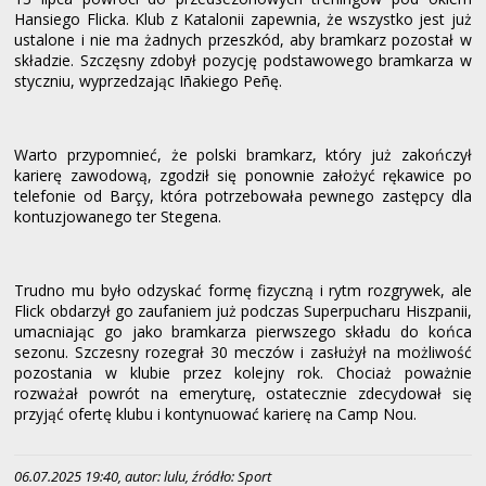
Hansiego Flicka. Klub z Katalonii zapewnia, że wszystko jest już
ustalone i nie ma żadnych przeszkód, aby bramkarz pozostał w
składzie. Szczęsny zdobył pozycję podstawowego bramkarza w
styczniu, wyprzedzając Iñakiego Peñę.
Warto przypomnieć, że polski bramkarz, który już zakończył
karierę zawodową, zgodził się ponownie założyć rękawice po
telefonie od Barçy, która potrzebowała pewnego zastępcy dla
kontuzjowanego ter Stegena.
Trudno mu było odzyskać formę fizyczną i rytm rozgrywek, ale
Flick obdarzył go zaufaniem już podczas Superpucharu Hiszpanii,
umacniając go jako bramkarza pierwszego składu do końca
sezonu. Szczesny rozegrał 30 meczów i zasłużył na możliwość
pozostania w klubie przez kolejny rok. Chociaż poważnie
rozważał powrót na emeryturę, ostatecznie zdecydował się
przyjąć ofertę klubu i kontynuować karierę na Camp Nou.
06.07.2025 19:40, autor: lulu, źródło: Sport