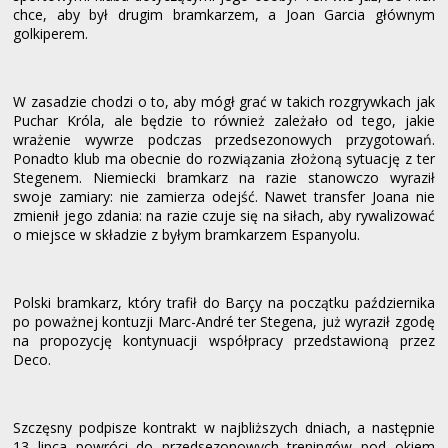
chce, aby był drugim bramkarzem, a Joan Garcia głównym
golkiperem.
W zasadzie chodzi o to, aby mógł grać w takich rozgrywkach jak
Puchar Króla, ale będzie to również zależało od tego, jakie
wrażenie wywrze podczas przedsezonowych przygotowań.
Ponadto klub ma obecnie do rozwiązania złożoną sytuację z ter
Stegenem. Niemiecki bramkarz na razie stanowczo wyraził
swoje zamiary: nie zamierza odejść. Nawet transfer Joana nie
zmienił jego zdania: na razie czuje się na siłach, aby rywalizować
o miejsce w składzie z byłym bramkarzem Espanyolu.
Polski bramkarz, który trafił do Barçy na początku października
po poważnej kontuzji Marc-André ter Stegena, już wyraził zgodę
na propozycję kontynuacji współpracy przedstawioną przez
Deco.
Szczęsny podpisze kontrakt w najbliższych dniach, a następnie
13 lipca powróci do przedsezonowych treningów pod okiem