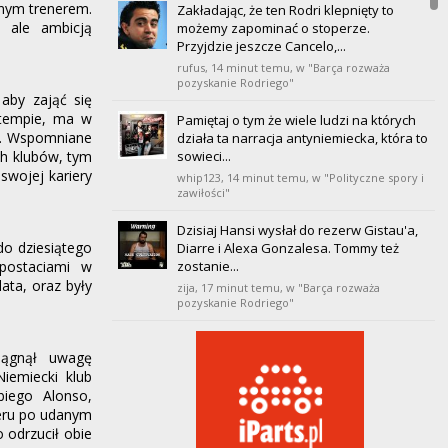
wnym trenerem.
Zakładając, że ten Rodri klepnięty to
, ale ambicją
20
Villarreal
możemy zapominać o stoperze.
0
0
0
0
0
0
0
Przyjdzie jeszcze Cancelo,...
rufus,
14 minut temu
, w "Barça rozważa
pozyskanie Rodriego"
aby zająć się
 tempie, ma w
Pamiętaj o tym że wiele ludzi na których
ra. Wspomniane
działa ta narracja antyniemiecka, która to
ch klubów, tym
sowieci...
swojej kariery
whip123,
14 minut temu
, w "Polityczne spory i
zawiłości"
Dzisiaj Hansi wysłał do rezerw Gistau'a,
do dziesiątego
Diarre i Alexa Gonzalesa. Tommy też
 postaciami w
zostanie...
ata, oraz były
zija,
17 minut temu
, w "Barça rozważa
pozyskanie Rodriego"
Gianni Ortopedino xd [Zobacz link]
ciągnął uwagę
jatoja24,
33 minuty temu
, w "Barça rozważa
iemiecki klub
pozyskanie Rodriego"
biego Alonso,
teru po udanym
kaczyński miał taki wpływ,że mu tusk jak
twierdzą pisowcy podsunął premiera :)
 odrzucił obie