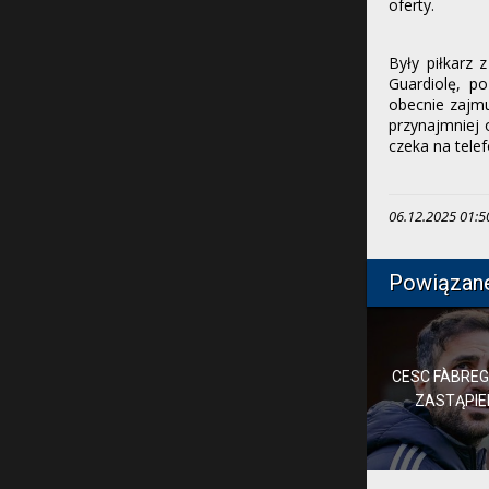
oferty.
Były piłkarz 
Guardiolę, p
obecnie zajmu
przynajmniej 
czeka na tele
06.12.2025 01:50,
Powiązan
CESC FÀBREG
ZASTĄPIEN