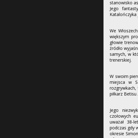
stanowisko as
Jego fantast
Katalończyka 
We Włoszech 
większym pro
głowie trenow
źródło wyjaśn
samych, w któ
trenerskiej.
W swoim pierw
miejsca w Se
rozgrywkach, 
piłkarz Betisu
Jego niezwyk
czołowych eu
uważał 38-le
podczas gdy w
okresie Simon