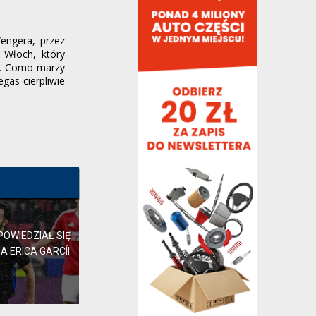
waldos,
40 minut temu
, w "Polityczne spory i
zawiłości"
Wengera, przez
Ropa kosztuje w PLN mniej więcej tyle
 Włoch, który
samo co wtedy. Więc o co kaman? Aha i
Kaczyński wtedy...
em. Como marzy
gas cierpliwie
koriolan2,
42 minuty temu
, w "Polityczne
spory i zawiłości"
co pan poradzisz,tak mają i tyle. ale nie
przejmowałbym się takimi. zwłaszcza,że
w...
waldos,
43 minuty temu
, w "Barça rozważa
pozyskanie Rodriego"
tę sytuację geopolityczną ktoś stworzył.
weź sobie poczytaj choć podręcznik z
liceum...
OWIEDZIAŁ SIĘ
waldos,
godzinę temu
, w "Polityczne spory i
zawiłości"
A ERICA GARCÍI
urocze :)
waldos,
godzinę temu
, w "Polityczne spory i
zawiłości"