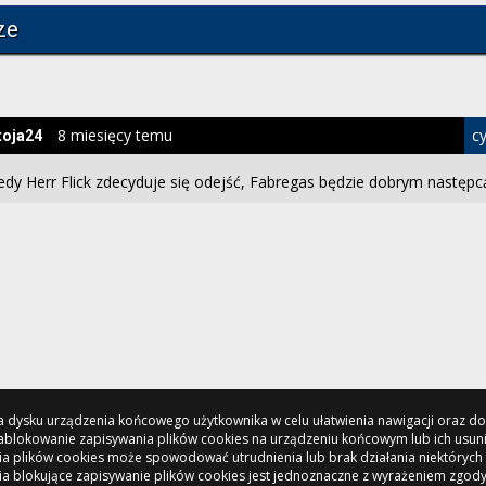
ze
8 miesięcy temu
cy
toja24
edy Herr Flick zdecyduje się odejść, Fabregas będzie dobrym następc
 na dysku urządzenia końcowego użytkownika w celu ułatwienia nawigacji oraz 
 Zablokowanie zapisywania plików cookies na urządzeniu końcowym lub ich usun
a plików cookies może spowodować utrudnienia lub brak działania niektórych 
ia blokujące zapisywanie plików cookies jest jednoznaczne z wyrażeniem zgody