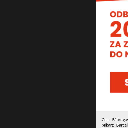
Cesc Fàbregas
piłkarz Barc