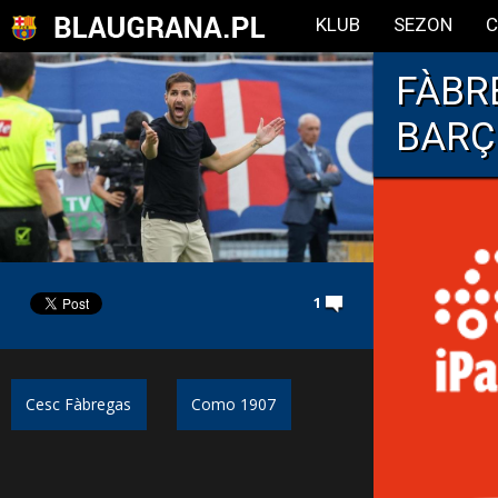
KLUB
SEZON
C
FÀBR
BARÇ
1
Cesc Fàbregas
Como 1907