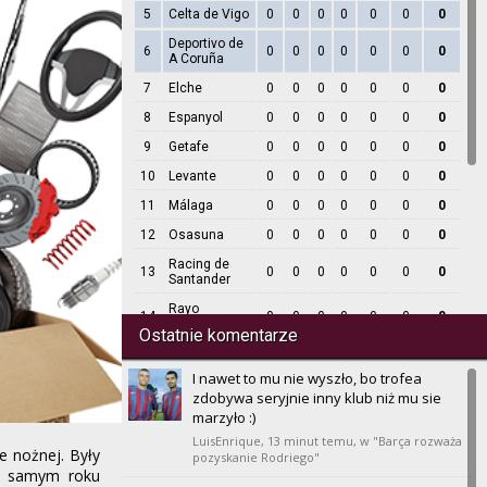
5
Celta de Vigo
0
0
0
0
0
0
0
Deportivo de
6
0
0
0
0
0
0
0
A Coruña
7
Elche
0
0
0
0
0
0
0
8
Espanyol
0
0
0
0
0
0
0
9
Getafe
0
0
0
0
0
0
0
10
Levante
0
0
0
0
0
0
0
11
Málaga
0
0
0
0
0
0
0
12
Osasuna
0
0
0
0
0
0
0
Racing de
13
0
0
0
0
0
0
0
Santander
Rayo
14
0
0
0
0
0
0
0
Vallecano
Ostatnie komentarze
15
Real Betis
0
0
0
0
0
0
0
I nawet to mu nie wyszło, bo trofea
16
Real Madrid
0
0
0
0
0
0
0
zdobywa seryjnie inny klub niż mu sie
Real
marzyło :)
17
0
0
0
0
0
0
0
Sociedad
LuisEnrique,
13 minut temu
, w "Barça rozważa
e nożnej. Były
18
Sevilla
pozyskanie Rodriego"
0
0
0
0
0
0
0
ym samym roku
19
Valencia
0
0
0
0
0
0
0