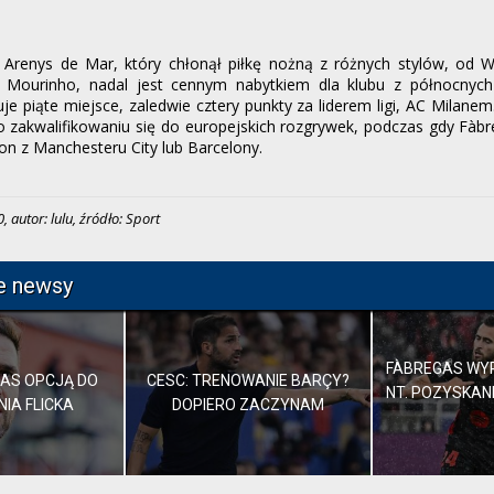
z Arenys de Mar, który chłonął piłkę nożną z różnych stylów, od 
o Mourinho, nadal jest cennym nabytkiem dla klubu z północnych
je piąte miejsce, zaledwie cztery punkty za liderem ligi, AC Milan
o zakwalifikowaniu się do europejskich rozgrywek, podczas gdy Fàbre
fon z Manchesteru City lub Barcelony.
 autor: lulu, źródło: Sport
e newsy
FÀBREGAS WYP
AS OPCJĄ DO
CESC: TRENOWANIE BARÇY?
NT. POZYSKANI
IA FLICKA
DOPIERO ZACZYNAM