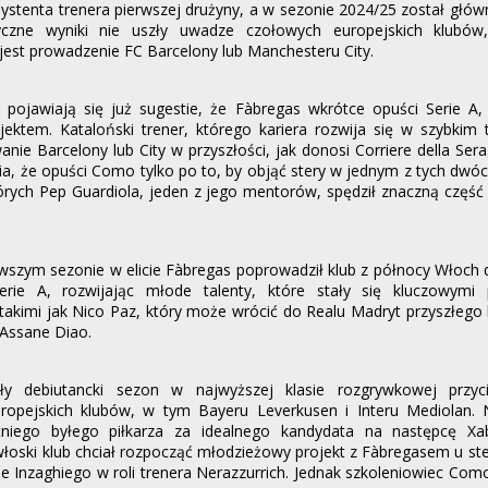
ystenta trenera pierwszej drużyny, a w sezonie 2024/25 został głó
yczne wyniki nie uszły uwadze czołowych europejskich klubów
jest prowadzenie FC Barcelony lub Manchesteru City.
pojawiają się już sugestie, że Fàbregas wkrótce opuści Serie A, 
jektem. Kataloński trener, którego kariera rozwija się w szybkim
anie Barcelony lub City w przyszłości, jak donosi Corriere della Se
ia, że ​​opuści Como tylko po to, by objąć stery w jednym z tych dwó
rych Pep Guardiola, jeden z jego mentorów, spędził znaczną część 
szym sezonie w elicie Fàbregas poprowadził klub z północy Włoch 
rie A, rozwijając młode talenty, które stały się kluczowymi
takimi jak Nico Paz, który może wrócić do Realu Madryt przyszłego l
 Assane Diao.
ły debiutancki sezon w najwyższej klasie rozgrywkowej przy
ropejskich klubów, w tym Bayeru Leverkusen i Interu Mediolan. N
tniego byłego piłkarza za idealnego kandydata na następcę Xa
łoski klub chciał rozpocząć młodzieżowy projekt z Fàbregasem u s
e Inzaghiego w roli trenera Nerazzurrich. Jednak szkoleniowiec Como