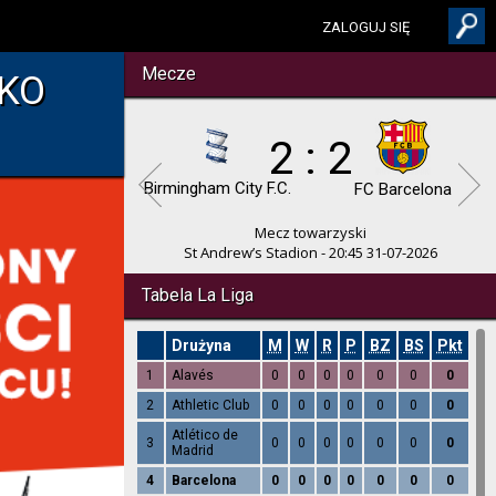
ZALOGUJ SIĘ
Mecze
KO
2 : 2
Birmingham City F.C.
FC Barcelona
Mecz towarzyski
St Andrew’s Stadion - 20:45 31-07-2026
Tabela La Liga
Drużyna
M
W
R
P
BZ
BS
Pkt
1
Alavés
0
0
0
0
0
0
0
2
Athletic Club
0
0
0
0
0
0
0
Atlético de
3
0
0
0
0
0
0
0
Madrid
4
Barcelona
0
0
0
0
0
0
0