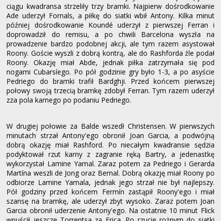
ciągu kwadransa strzeliły trzy bramki. Najpierw dośrodkowanie
Ade uderzył Fornals, a piłkę do siatki wbił Antony. Kilka minut
później dośrodkowanie Koundé uderzył z pierwszej Ferran i
doprowadził do remisu, a po chwili Barcelona wyszła na
prowadzenie bardzo podobnej akcji, ale tym razem asystował
Roony. Goście wyszli z dobrą kontrą, ale do Rashforda źle podał
Roony. Okazję miał Abde, jednak piłka zatrzymała się pod
nogami Cubarsíego. Po pół godzinie gry było 1-3, a po asyście
Pedriego do bramki trafił Bardghji. Przed końcem pierwszej
połowy swoją trzecią bramkę zdobył Ferran. Tym razem uderzył
zza pola karnego po podaniu Pedriego.
W drugiej połowie za Balde wszedł Christensen. W pierwszych
minutach strzał Antony'ego obronił Joan Garcia, a podwójną
dobrą okazję miał Rashford. Po niecałym kwadransie sędzia
podyktował rzut karny z zagranie ręką Bartry, a jedenastkę
wykorzystał Lamine Yamal. Zaraz potem za Pedriego i Gerarda
Martína weszli de Jong oraz Bernal. Dobrą okazję miał Roony po
odbiorze Lamine Yamala, jednak jego strzał nie był najlepszy.
Pół godziny przed końcem Fermín zastąpił Roony'ego i miał
szansę na bramkę, ale uderzył zbyt wysoko. Zaraz potem Joan
Garcia obronił uderzenie Antony'ego. Na ostatnie 10 minut Flick
wpuścił jeszcze Torrentsa za Erica. Po rzucie rożnym do siatki