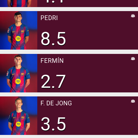
PEDRI
8.5
FERMÍN
2.7
F. DE JONG
3.5