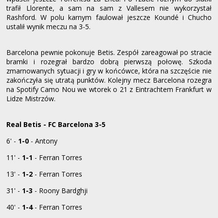
trafił Llorente, a sam na sam z Vallesem nie wykorzystał
Rashford. W polu karnym faulował jeszcze Koundé i Chucho
ustalił wynik meczu na 3-5.
Barcelona pewnie pokonuje Betis. Zespół zareagował po stracie
bramki i rozegrał bardzo dobrą pierwszą połowę. Szkoda
zmarnowanych sytuacji i gry w końcówce, która na szczęście nie
zakończyła się utratą punktów. Kolejny mecz Barcelona rozegra
na Spotify Camo Nou we wtorek o 21 z Eintrachtem Frankfurt w
Lidze Mistrzów.
Real Betis - FC Barcelona 3-5
6' -
1-0
- Antony
11' -
1-1
- Ferran Torres
13' -
1-2
- Ferran Torres
31' -
1-3
- Roony Bardghji
40' -
1-4
- Ferran Torres