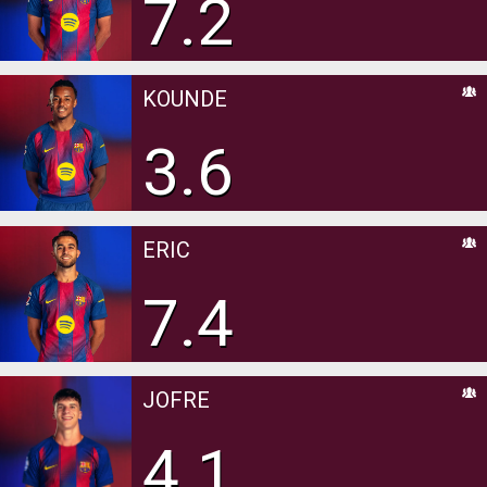
7.2
KOUNDE
3.6
ERIC
7.4
JOFRE
4.1