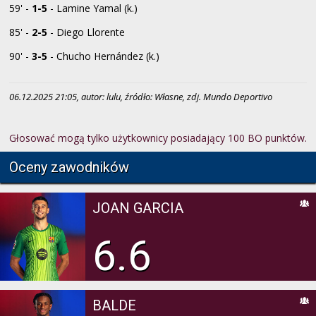
59' -
1-5
- Lamine Yamal (k.)
85' -
2-5
- Diego Llorente
90' -
3-5
- Chucho Hernández (k.)
06.12.2025 21:05, autor: lulu, źródło: Własne, zdj. Mundo Deportivo
Głosować mogą tylko użytkownicy posiadający 100 BO punktów.
Oceny zawodników
JOAN GARCIA
6.6
BALDE