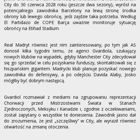
City do 30 czerwca 2028 roku (jeszcze dwa sezony), wyrósł na
potencjalnego zawodnika Barcelony na lewą stronę środka
obrony lub lewego obrońcę, jeśli zajdzie taka potrzeba. Według
El Partidazo de COPE Barça uważnie monitoruje sytuację
obrońcy na Etihad Stadium.
Real Madryt również jest nim zainteresowany, po tym jak AS
donosił kilka tygodni temu, że agenci Gvardiola, szukający
nowych klubów na wypadek, gdyby Manchester City zdecydował
się go sprzedać w celu pozyskania funduszy, skontaktowali się z
hiszpańskim gigantem. Madrycki klub planuje pozyskać nowego
zawodnika do defensywy, a po odejściu Davida Alaby, Josko
mógłby być dobrym następcą.
Gvardiol rozmawiał z mediami na zgrupowaniu reprezentacji
Chorwacji przed Mistrzostwami Świata w Stanach
Zjednoczonych, Meksyku i Kanadzie i, zgodnie z oczekiwaniami,
został zapytany o wszystkie te doniesienia. Zawodnik jasno dał
do zrozumienia, że ​​jest „szczęśliwy” w City, ale wyraził również
otwartość na zmianę otoczenia.