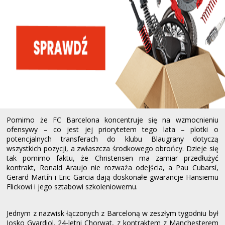
Pomimo że FC Barcelona koncentruje się na wzmocnieniu
ofensywy – co jest jej priorytetem tego lata – plotki o
potencjalnych transferach do klubu Blaugrany dotyczą
wszystkich pozycji, a zwłaszcza środkowego obrońcy. Dzieje się
tak pomimo faktu, że Christensen ma zamiar przedłużyć
kontrakt, Ronald Araujo nie rozważa odejścia, a Pau Cubarsí,
Gerard Martín i Eric Garcia dają doskonałe gwarancje Hansiemu
Flickowi i jego sztabowi szkoleniowemu.
Jednym z nazwisk łączonych z Barceloną w zeszłym tygodniu był
Josko Gvardiol. 24-letni Chorwat, z kontraktem z Manchesterem