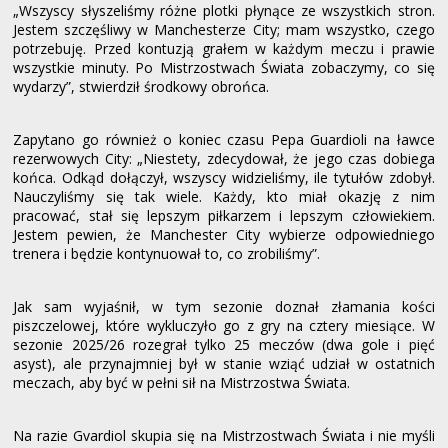
„Wszyscy słyszeliśmy różne plotki płynące ze wszystkich stron.
Jestem szczęśliwy w Manchesterze City; mam wszystko, czego
potrzebuję. Przed kontuzją grałem w każdym meczu i prawie
wszystkie minuty. Po Mistrzostwach Świata zobaczymy, co się
wydarzy”, stwierdził środkowy obrońca.
Zapytano go również o koniec czasu Pepa Guardioli na ławce
rezerwowych City: „Niestety, zdecydował, że jego czas dobiega
końca. Odkąd dołączył, wszyscy widzieliśmy, ile tytułów zdobył.
Nauczyliśmy się tak wiele. Każdy, kto miał okazję z nim
pracować, stał się lepszym piłkarzem i lepszym człowiekiem.
Jestem pewien, że Manchester City wybierze odpowiedniego
trenera i będzie kontynuował to, co zrobiliśmy”.
Jak sam wyjaśnił, w tym sezonie doznał złamania kości
piszczelowej, które wykluczyło go z gry na cztery miesiące. W
sezonie 2025/26 rozegrał tylko 25 meczów (dwa gole i pięć
asyst), ale przynajmniej był w stanie wziąć udział w ostatnich
meczach, aby być w pełni sił na Mistrzostwa Świata.
Na razie Gvardiol skupia się na Mistrzostwach Świata i nie myśli