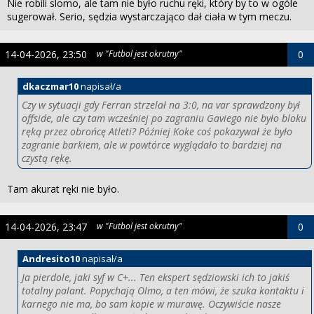
Nie robili slomo, ale tam nie było ruchu ręki, który by to w ogóle
sugerował. Serio, sędzia wystarczająco dał ciała w tym meczu.
14-04-2026, 23:50
w "Futbol jest okrutny"
0
dkaczmar10
napisał/a
Czy w sytuacji gdy Ferran strzelał na 3:0, na var sprawdzony był
offside, ale czy tam wcześniej po zagraniu Gaviego nie było bloku
ręką przez obrońcę Atleti? Później Koke coś pokazywał że było
zagranie barkiem, ale w powtórce wyglądało to bardziej na
czystą rękę.
Tam akurat ręki nie było.
14-04-2026, 23:47
w "Futbol jest okrutny"
0
Andresito10
napisał/a
Ja pierdole, jaki syf w C+... Ten ekspert sędziowski ich to jakiś
totalny palant. Popychają Olmo, a ten mówi, że szuka kontaktu i
karnego nie ma, bo sam kopie w murawę. Oczywiście nasze