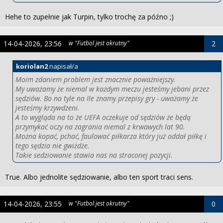
Hehe to zupełnie jak Turpin, tylko trochę za późno ;)
14-04-2026, 23:56
w "Futbol jest okrutny"
2
koriolan2
napisał/a
Moim zdaniem problem jest znacznie poważniejszy.
My uważamy że niemal w każdym meczu jesteśmy jebani przez
sędziów. Bo na tyle na Ile znamy przepisy gry - uważamy że
jesteśmy krzywdzeni.
A to wygląda na to że UEFA oczekuje od sędziów że będą
przymykać oczy na zagrania niemal z krwawych lat 90.
Można kopać, pchać, faulować piłkarza który już oddał piłkę i
tego sędzia nie gwiżdże.
Takie sedziowanie stawia nas na straconej pozycji.
True. Albo jednolite sędziowanie, albo ten sport traci sens.
14-04-2026, 23:55
w "Futbol jest okrutny"
0