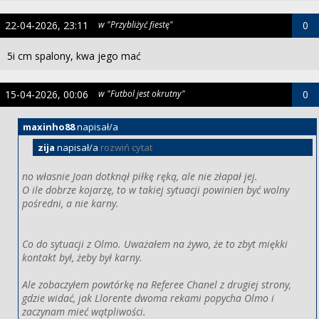
22-04-2026, 23:11
w "Przybliżyć fiestę"
0
5i cm spalony, kwa jego mać
15-04-2026, 00:06
w "Futbol jest okrutny"
0
maxinho88
napisał/a
zija
napisał/a
rozwiń cytat
no własnie Joan dotknął piłkę ręką, ale nie złapał jej.
O ile dobrze kojarzę, to w takiej sytuacji powinien być wolny
pośredni, a nie karny.
Co do sytuacji z Olmo. Uważałem na żywo, że to zbyt miękki
kontakt był, żeby był karny.
Ale zobaczyłem powtórkę na Referee Chanel z drugiej strony,
gdzie widać, jak Llorente dwoma rekami popycha Olmo i
zaczynam mieć wątpliwości.