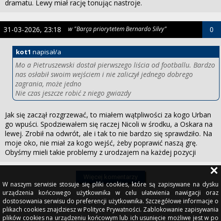
dramatu. Lewy miał rację tonując nastroje.
31-03-2026, 23:18
w "Barça priorytetem Bernardo Silvy"
0
kot1
napisał/a
Mo a Pietruszewski dostał pierwszego liścia od footballu. Bardzo
nas osłabił swoim wejściem i nie zaliczył jednego dobrego
zagrania, może jedno
Nie czas jeszcze robić z niego gwiazdy
Jak się zaczął rozgrzewać, to miałem wątpliwości za kogo Urban
go wpuści. Spodziewałem się raczej Nicoli w środku, a Oskara na
lewej. Zrobił na odwrót, ale i tak to nie bardzo się sprawdziło. Na
moje oko, nie miał za kogo wejść, żeby poprawić naszą grę.
Obyśmy mieli takie problemy z urodzajem na każdej pozycji
Więcej komentarzy
W naszym serwisie stosuje się pliki cookies, które są zapisywane na dysku
urządzenia końcowego użytkownika w celu ułatwienia nawigacji oraz
dostosowania serwisu do preferencji użytkownika. Szczegółowe informacje o
plikach cookies znajdziesz w Polityce Prywatności. Zablokowanie zapisywania
plików cookies na urządzeniu końcowym lub ich usunięcie możliwe jest w po