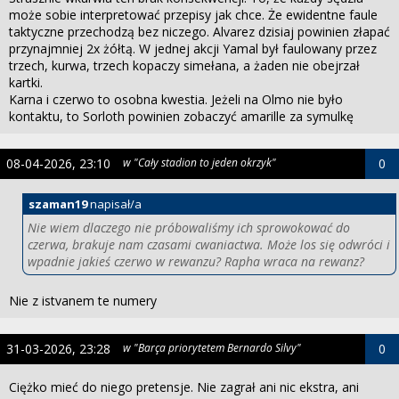
może sobie interpretować przepisy jak chce. Że ewidentne faule
taktyczne przechodzą bez niczego. Alvarez dzisiaj powinien złapać
przynajmniej 2x żółtą. W jednej akcji Yamal był faulowany przez
trzech, kurwa, trzech kopaczy simełana, a żaden nie obejrzał
kartki.
Karna i czerwo to osobna kwestia. Jeżeli na Olmo nie było
kontaktu, to Sorloth powinien zobaczyć amarille za symulkę
08-04-2026, 23:10
w "Cały stadion to jeden okrzyk"
0
szaman19
napisał/a
Nie wiem dlaczego nie próbowaliśmy ich sprowokować do
czerwa, brakuje nam czasami cwaniactwa. Może los się odwróci i
wpadnie jakieś czerwo w rewanzu? Rapha wraca na rewanz?
Nie z istvanem te numery
31-03-2026, 23:28
w "Barça priorytetem Bernardo Silvy"
0
Ciężko mieć do niego pretensje. Nie zagrał ani nic ekstra, ani