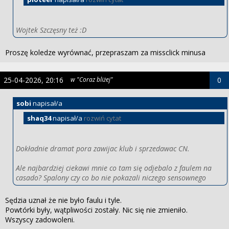
Wojtek Szczęsny też :D
Proszę koledze wyrównać, przepraszam za missclick minusa
25-04-2026, 20:16
w "Coraz bliżej"
0
sobi
napisał/a
shaq34
napisał/a
rozwiń cytat
Dokładnie dramat pora zawijac klub i sprzedawac CN.
Ale najbardziej ciekawi mnie co tam się odjebalo z faulem na
casado? Spalony czy co bo nie pokazali niczego sensownego
Sędzia uznał że nie było faulu i tyle.
Powtórki były, wątpliwości zostały. Nic się nie zmieniło.
Wszyscy zadowoleni.