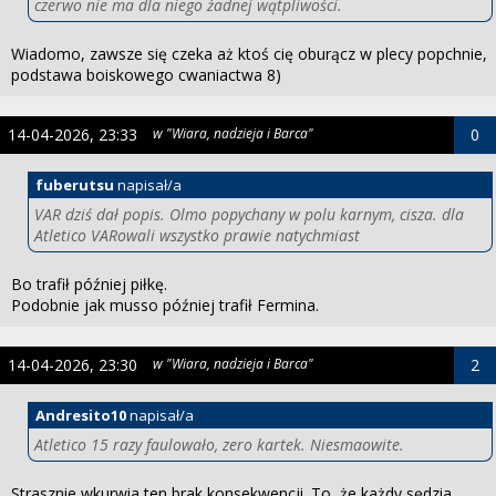
czerwo nie ma dla niego żadnej wątpliwości.
Wiadomo, zawsze się czeka aż ktoś cię oburącz w plecy popchnie,
podstawa boiskowego cwaniactwa 8)
14-04-2026, 23:33
w "Wiara, nadzieja i Barca"
0
fuberutsu
napisał/a
VAR dziś dał popis. Olmo popychany w polu karnym, cisza. dla
Atletico VARowali wszystko prawie natychmiast
Bo trafił później piłkę.
Podobnie jak musso później trafił Fermina.
14-04-2026, 23:30
w "Wiara, nadzieja i Barca"
2
Andresito10
napisał/a
Atletico 15 razy faulowało, zero kartek. Niesmaowite.
Strasznie wkurwia ten brak konsekwencji. To, że każdy sędzia