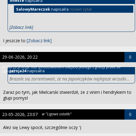
inieste
napisał/a
SalowyMareczek
napisał/a
rozwiń cytat
[Zobacz link]
I jeszcze to
[Zobacz link]
29-06-2026, 20:22
0
w "Barça pracuje nad sfinalizowaniem odejścia jednego z graczy przed 30
jatoja24
napisał/a
czerwca"
Brazole się zorientowali, że na Japończyków najlepsze wrzutki…
Zaraz po tym, jak Mielcarski stwierdził, że z vinim i hendrykiem to
glupi pomysł
23-05-2026, 23:07
w "Ligowe ostatki"
0
Ależ się Lewy spocił, szczególnie oczy ')