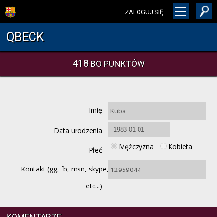
ZALOGUJ SIĘ
QBECK
418
BO PUNKTÓW
Imię
Data urodzenia
Mężczyzna
Kobieta
Płeć
Kontakt (gg, fb, msn, skype,
etc...)
KOMENTARZE