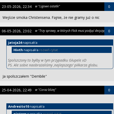
23-05-2026, 22:34
w "Ligowe ostatki"
0
Wejście smoka Christensena. Fajnie, że nie gramy już o nic
06-05-2026, 23:02
w "Trzy sprawy, w których Flick musi podjąć decyzję"
0
jatoja24
napisał/a
Hivth
napisał/a
rozwiń cytat
Spolszczony to byłby w tym przypadku Głupele xD
PS. Ale sobie naobrażaliśmy ‚najlepszego’ piłkarza globu.
Ja spolszczałem "Dembile"
25-04-2026, 22:49
w "Coraz bliżej"
0
Andresito10
napisał/a
pioteer
napisał/a
rozwiń cytat