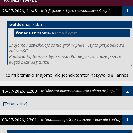
26-07-2026, 11:45
w "Oficjalnie: Adeyemi zawodnikiem Barçy "
1
waldos
napisał/a
fcmariusz
napisał/a
rozwiń cytat
Znajome nazwisko,ojciec nie grał w piłkę? Czy to przypadkowa
zbieżność?
Kontuzja fdj to może być szansa dla niego i być może jeszcze
kogoś z cantery.amen
Też mi brzmiało znajomo, ale jednak tamten nazywał się Farinos
15-07-2026, 22:03
w "Możliwa poważna kontuzja kolana de Jonga"
2
[Zobacz link]
08-07-2026, 23:01
w "Raphinha opuścił 26 meczów z powodu kontuzji"
1