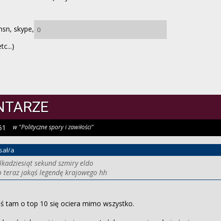
msn, skype,
etc...)
NTARZE
51
w "Polityczne spory i zawiłości"
sał/a
lkadziesiąt sekund szmiry eldo
o teraz jakąś legendę krajowego hh
eś tam o top 10 się ociera mimo wszystko.