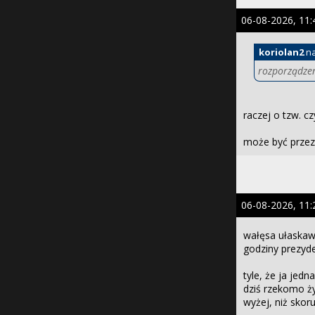
06-08-2026, 11:
koriolan2
na
rozporządzen
raczej o tzw. c
może być przez 
06-08-2026, 11:
wałęsa ułaskaw
godziny prezyde
tyle, że ja jed
dziś rzekomo ży
wyżej, niż sko