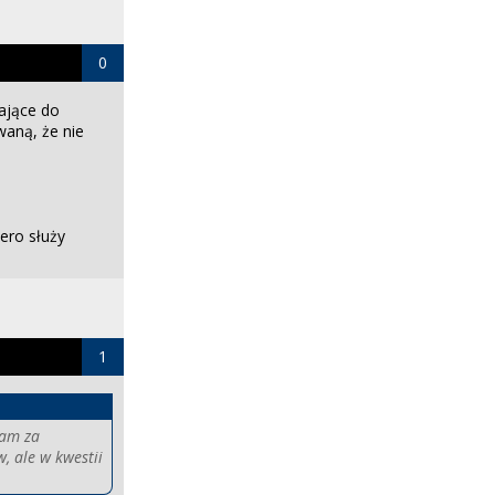
0
tające do
waną, że nie
zero służy
1
żam za
 ale w kwestii