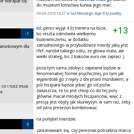
ie wdrapał się
do muzeum lotnictwa kurwa jego mac.
04-03-2018 18:27 w
Gol Messiego daje trzy punkty
lol, perez wyjął 4 (!) trenera na liście,
+13
-1
bo reszta odmówiła wielkiemu
budowniczemu, w dodatku
zatrudnionego w przybudówce mierdy jaką jest
warunkowym dla
rfef, narobił takiego szitu, że głowa mała, ale
wielki strateg, bo 2 baksów euro nie zapłaci :)
poza tym sama zdobycz zapewne będzie w
fenomenalnej formie psychicznej, po tym jak
wypierdolili go z repry 2 dni przed mundialem, a
pół hiszpanii będzie jebać go od psów.
co i rusz musi
zwłaszcza, że to jest chłop co do tej pory
ie
głównie macał młodych hiszpańców, więc z
presją jest obyty jak skurwysyn. w sam raz, żeby
od jutra presezon kombinować.
na pohybel mierdzie.
0
zastanawiam się, czy perezowi potrzebna marca