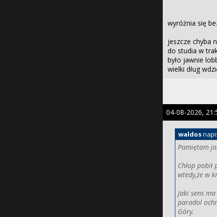
wyróżnia się be
jeszcze chyba n
do studia w tr
było jawnie lob
wielki dług wdzi
04-08-2026, 21:
waldos
napi
Pamiętam jak
Chłop pobił 
wtedy,że w kr
Jaki sens ma
paradol ochr
Góry.