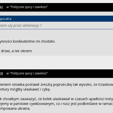
40
w "Polityczne spory i zawiłości"
pisał/a
iem czy przez aklamację ?
zynności konkludentne mi chodziło.
drzwi, a nie oknem.
28
w "Polityczne spory i zawiłości"
ieniem słowika postawił zresztą poprzeczkę tak wysoko, że trzaskow
ntury mógłby ułaskawić i cybę.
nak chciałbym zauważyć, że bolek ułaskawiał w czasach upadłości insty
jemy w państwie cywilizowanym, co i rusz jest podkreślane w ramach
rumpowana ukraina.