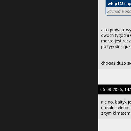
whip123
nap
Zachód słońc
a to prawda. wy
dwóch tygodni w
morze jest racz
po tygodniu już
chociaż dużo si
06-08-2026, 14:
nie no, bałtyk 
unikalne elemen
z tym klimatem 