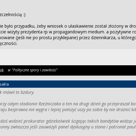
zczelnością :)
ie było przypadku, żeby wniosek o ułaskawienie został złożony w dr
akcie wizyty prezydenta rp w propagandowym medium. a pozytywne ro
bowane (jeśli nie po prostu przyklepane) przez dziennikarza, u które
ęczności.
58
w "Polityczne spory i zawiłości"
sał/a
 mówił te bzdury.
przy całym stadionie Rzeźniczaka a ten na drugi dzień go przepraszał bo
aju bezprawia nie wygra i lepiej położyć uszy po sobie by nie drażnić ki
 dziś widzieć prokurator gdziekolwiek ścigając takich bandytów widząc 
onny zwłaszcza jeśli zauważyli panel dyskusyjny u stana i patronat paul