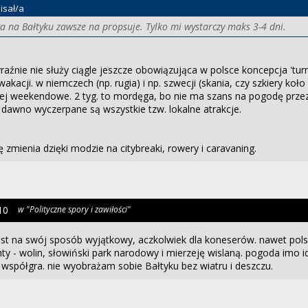
isał/a
a na Bałtyku zawsze na propsuje. Tylko mi wystarczy maks 3-4 dni.
raźnie nie służy ciągle jeszcze obowiązująca w polsce koncepcja 'turnu
akacji. w niemczech (np. rugia) i np. szwecji (skania, czy szkiery koł
ej weekendowe. 2 tyg. to mordęga, bo nie ma szans na pogodę przez
 dawno wyczerpane są wszystkie tzw. lokalne atrakcje.
ę zmienia dzięki modzie na citybreaki, rowery i caravaning.
10
w "Polityczne spory i zawiłości"
jest na swój sposób wyjątkowy, aczkolwiek dla koneserów. nawet pol
ty - wolin, słowiński park narodowy i mierzeję wislaną. pogoda imo i
współgra. nie wyobrażam sobie Bałtyku bez wiatru i deszczu.