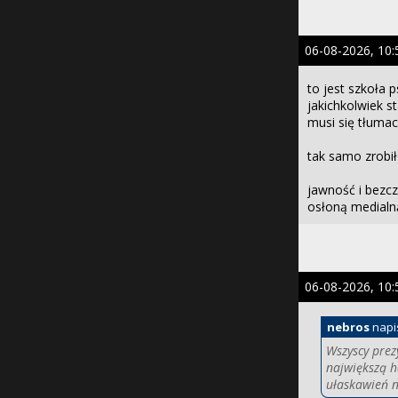
06-08-2026, 10:
to jest szkoła 
jakichkolwiek s
musi się tłumac
tak samo zrobił
jawność i bezcz
osłoną medialną
06-08-2026, 10:
nebros
napi
Wszyscy prez
największą 
ułaskawień n