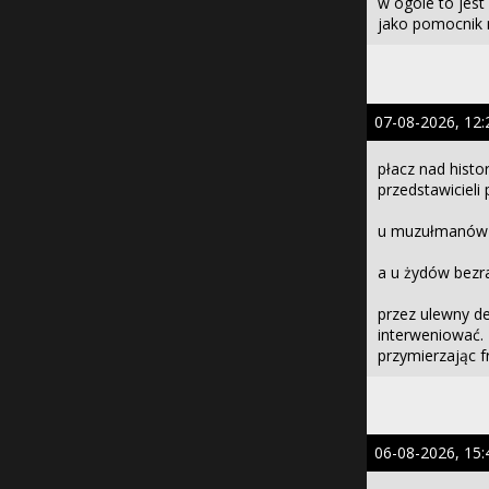
w ogóle to jest
jako pomocnik 
07-08-2026, 12:
płacz nad hist
przedstawiciel
u muzułmanów np
a u żydów bezr
przez ulewny de
interweniować. 
przymierzając fr
06-08-2026, 15: