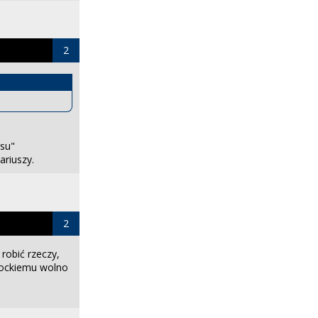
2
nsu"
ariuszy.
2
robić rzeczy,
rockiemu wolno