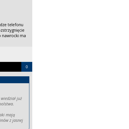
odze telefonu
zstrzygnięcie
go nawrocki ma
0
 wiedział już
bolstwa.
jaki mają
inów z jasnej