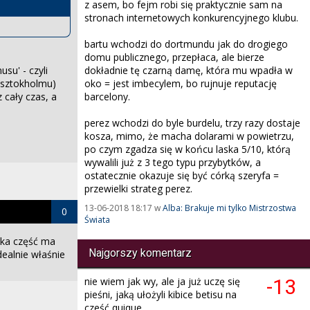
z asem, bo fejm robi się praktycznie sam na
stronach internetowych konkurencyjnego klubu.
bartu wchodzi do dortmundu jak do drogiego
domu publicznego, przepłaca, ale bierze
dokładnie tę czarną damę, która mu wpadła w
su' - czyli
oko = jest imbecylem, bo rujnuje reputację
o sztokholmu)
barcelony.
 cały czas, a
perez wchodzi do byle burdelu, trzy razy dostaje
kosza, mimo, że macha dolarami w powietrzu,
po czym zgadza się w końcu laska 5/10, którą
wywalili już z 3 tego typu przybytków, a
ostatecznie okazuje się być córką szeryfa =
przewielki strateg perez.
13-06-2018 18:17 w
Alba: Brakuje mi tylko Mistrzostwa
0
Świata
ska część ma
Najgorszy komentarz
dealnie właśnie
nie wiem jak wy, ale ja już uczę się
-13
pieśni, jaką ułożyli kibice betisu na
cześć quique.