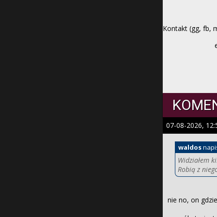
Kontakt (gg, fb, 
KOME
07-08-2026, 12:
waldos
napi
Widziałem ki
Robią z nieg
nie no, on gdzi