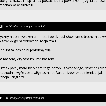
 dosyć ciekawa i inspirująca postać, bo na powierzchnię życia ponown
mechanika w airbike'u.
28
w "Polityczne spory i zawiłości"
orycznym pokrzywdzeniem matuli polski jest słownym odruchem bez
i pisowskiego narodowego socjalizmu.
. inszallach pełni podobną rolę.
at haszem, czy tam im jirce haszem.
szcz - jakby mało było nam tego potopu szwedzkiego, straż pożarna 
zachodnie wyże zostawiły nas na pożarcie niżowi znad niemiec, jak n
ancja i anglia w 39'.
41
w "Polityczne spory i zawiłości"