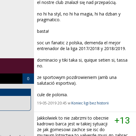
el nostre club znalazł się nad przepaścią.
no hi ha styl, no hi ha magia, hi ha dzban y
pragmatico.
basta!
soc un fanatic z polska, demenda el mejor
entrenador de la liga 2017/2018 y 2018/2019.
dominacio y tiki taka si, quique setien si, tassa
no.
ze sportowym pozdrowieniem (amb una
0
salutació esportiva).
cule de polonia.
19-05-2019 20:45 w
Koniec ligi bez historii
Jakkolwiek to nie zabrzmi to obecnie
+13
kadrowo barca jest w takiej sytuacji
ze jak gomesowi zachce sie isc do
muzeum lotnictwa to valverde musi go zabrac