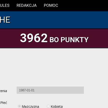
ULES
REDAKCJA
POMOC
HE
3962
BO PUNKTY
zenia
Płeć
Mężczyzna
Kobieta