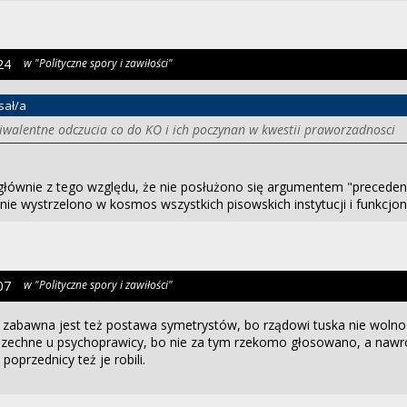
24
w "Polityczne spory i zawiłości"
sał/a
alentne odczucia co do KO i ich poczynan w kwestii praworzadnosci
 głównie z tego względu, że nie posłużono się argumentem "precede
nie wystrzelono w kosmos wszystkich pisowskich instytucji i funkcjon
07
w "Polityczne spory i zawiłości"
 zabawna jest też postawa symetrystów, bo rządowi tuska nie wolno 
szechne u psychoprawicy, bo nie za tym rzekomo głosowano, a naw
 poprzednicy też je robili.