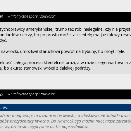
59
w "Polityczne spory i zawiłości"
psychoprawicy amerykańskiej. trump też robi nielegalne, czy nie przys
tandardów rzeczy, bo po prostu może, a klientelę ma już tak wytreso
zyć.
 nawrocki, umożliwił staruchowi powrót na trybuny, bo mógł i tyle.
elność całego procesu klienteli nie urazi, a w razie czego wartownia 
, bo akurat stanowski wrócił z dalekiej podróży.
52
w "Polityczne spory i zawiłości"
sał/a
ydenci mają swoje za uszami w tej kwestii, a ułaskawienie Sobotki uwa
hańbę prezydentury Kwacha. Do Nawrockiego można mieć masę zarzutów,
ie wyróżnia się negatywnie na tle poprzedników.