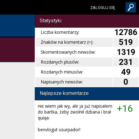
ZALOGUJ SIĘ
Statystyki
12786
Liczba komentarzy:
519
Znaków na komentarz (≈):
1319
Skomentowanych newsów:
231
Rozdanych plusów:
49
Rozdanych minusów:
0
Napisanych newsów:
Najlepsze komentarze
nie wiem jak wy, ale ja już napisałem
+16
do bartka, żeby zwolnił dzbana i brał
quiqa:
benvlogut usurpador!