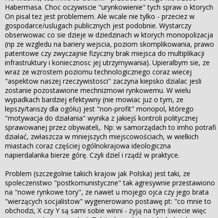
Habermasa. Choc oczywiscie "urynkowienie" tych spraw o ktorych
On pisal tez jest problemem. Ale wcale nie tylko - przeciez w
gospodarce/uslugach publicznych jest podobnie. Wystarczy
obserwowac co sie dzieje w dziedzinach w ktorych monopolizacja
(np ze wzgledu na bariery wejscia, poziom skomplikowania, prawo
patentowe czy zwyczajnie fizyczny brak miejsca do multiplikacji
infrastruktury i koniecznosc jej utrzymywania). Upieralbym sie, ze
wraz ze wzrostem poziomu technologicznego coraz wiecej
"aspektow naszej rzeczywistosci" zaczyna kiepsko dzialac jesli
zostanie pozostawione mechnizmowi rynkowemu. W wielu
wypadkach bardziej efektywny (nie mowiac juz o tym, ze
lepszy/tanszy dla ogółu) jest "non-profit" monopol, którego
"motywacja do działania" wynika z jakiejś kontroli politycznej
sprawowanej przez obywateli,. Np: w samorządach to imho potrafi
działać, zwłaszcza w mniejszych miejscowościach, w wielkich
miastach coraz częściej ogólnokrajowa ideologiczna
napierdalanka bierze górę. Czyli dziel i rządź w praktyce.
Problem (szczegolnie takich krajow jak Polska) jest taki, ze
spoleczenstwo "postkomunistyczne" tak agresywnie przestawiono
na "nowe rynkowe tory", ze nawet u mojego ojca czy jego brata
"wierzących socjalistow" wygenerowano postawę pt: "co mnie to
obchodzi, X czy Y są sami sobie winni - żyją na tym świecie więc