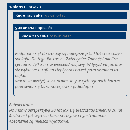
waldos
napisał/a
Kade
napisał/a
rozwiń cytat
yudansha
napisał/a
Kade
napisał/a
rozwiń cytat
Podpinam się! Bieszczady są najlepsze jeśli ktoś chce ciszy i
spokoju. Do tego Roztocze - Zwierzyniec Zamość i okolice
genialne. Tylko nie w weekend majowy. W tygodniu jak ktoś
się wybierze i trafi na ciepły czas nawet poza sezonem to
bajka.
Warto zauważyć, ze ostatnimi laty w tych rejonach bardzo
poprawiła się baza noclegowe i jadłodajnie.
Potwierdzam
No mamy perspektywę 30 lat jak się Bieszczady zmieniły 20 lat
Roztocze i jak wyrosła baza noclegowa i gastronomia.
Absolutnie są miejsca wyjatkowe.