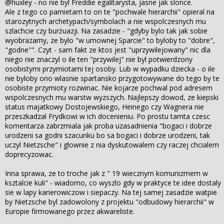
@huxley - no nie byl Freddie egalitarysta, jasne jak slonce.
Ale z tego co pamietam to on te "pochwale hierarchii" opieral na
starozytnych archetypach/symbolach a nie wspolczesnych mu
szlachcie czy burżuazji. Na zasadzie - "gdyby bylo tak jak sobie
wyobrazamy, ze bylo "w umownej Sparcie" to byloby to "dobre",
"godne"". Czyt - sam fakt ze ktos jest "uprzywilejowany" nic dla
niego nie znaczyl o ile ten "przywilej" nie byl potwierdzony
osobistymi przymiotami tej osoby. Lub w wypadku dziecka - o ile
nie byloby ono wlasnie spartansko przygotowywane do tego by te
osobiste przymioty rozwinac. Nie kojarze pochwal pod adresem
wspolczesnych mu warstw wyzszych. Najlepszy dowod, ze kiepski
status majatkowy Dostojewskiego, Heinego czy Wagnera nie
przeszkadzal Frydkowi w ich docenieniu. Po prostu tamta czesc
komentarza zabrzmiala jak proba uzasadnienia "bogaci i dobrze
urodzeni sa godni szacunku bo sa bogaci i dobrze urodzeni, tak
uczyl Nietzsche" i glownie z nia dyskutowalem czy raczej chcialem
doprecyzowac.
Inna sprawa, ze to troche jak z " 19 wiecznym komunizmem w
ksztalcie kuli" - wiadomo, co wyszlo gdy w praktyce te idee dostaly
sie w lapy karierowiczow i siepaczy. Na tej samej zasadzie watpie
by Nietzsche byl zadowolony z projektu "odbudowy hierarchii" w
Europie firmowanego przez akwareliste.