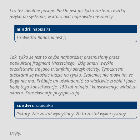
I to też idealnie pasuje. Piekło jest już tylko żartem, resztką
języka po systemie, w który nikt naprawdę nie wierzy.
mindril
napisał/a
To Wiedza Radosna jest ;)
Tak, tylko że jest to chyba najbardziej przemielony przez
popkulturę fragment Nietzschego. 'Bóg umarł' zwykle
przedstawia się jako triumfalny okrzyk ateisty. Tymczasem
ateistami są właśnie ludzie na rynku. Szaleniec nie mówi im, że
Boga nie ma. Próbuje im uświadomić, co właściwie zrobili i jakie
będą tego konsekwencje. 150 lat minęło i konsekwencje widać za
oknem. Konsekwencje przyśpieszają.
sunders
napisał/a
Pokory. Nie został wymyślony. Za to został wykorzystany.
Użyty.