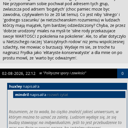
Nie przypominam sobie pochwał pod adresem tych grup,
zwlaszcza pod adrsem 'bogatych' (choc pamiec moze byc
zawodna, czytywalem to ze 20 lat temu). Co jest niby 'silnego' i
'godnego szacunku' (w nietzscheanskim rozumieniu) w ludziach
którzy mają majątek, tym bardziej odziedziczony? Chyba, ze przez
'dobrze urodzony' miales na mysli te 'silne rody przekazujace
swoje WARTOSCI z pokolenia na pokolenie'. Ale, to afair dotyczylo
u Nietzschego raczej 'starozytnych rodow' niz jemu wspolczesnej
szlachty, nie mowiac o burzuazji. Wydaje mi sie, ze troche tu
naginasz Frydka jako 'elitaryste-konserwatyste' a dla mnie on po
prostu mowil, ze 'warto byc odważnym'.
02-08-2026, 22:12
w "Polityczne spory i zawiłości"
0
huxley
napisał/a
mindril
napisał/a
rozwiń cytat
Rozumiem, że to wada, bo ciężko znaleźć jakieś uniwersum, w
którym można to uznać za zaletę. Ludziom wydaje się, że się
budzą stawiając na indywidualizm. Jeśli to jest przebudzenie to
miej nas Boże w swojej opiece, bo jesteśmy straceni.