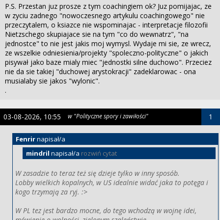
P.S. Przestan juz prosze z tym coachingiem ok? Juz pomijajac, ze
w zyciu zadnego "nowoczesnego artykulu coachingowego" nie
przeczytalem, o ksiazce nie wspominajac - interpretacje filozofii
Nietzschego skupiajace sie na tym "co do wewnatrz", "na
jednostce" to nie jest jakis moj wymysl. Wydaje mi sie, ze wrecz,
ze wszelkie odniesienia/projekty "spoleczno-polityczne" o jakich
pisywał jako baze mialy miec "jednostki silne duchowo". Przeciez
nie da sie takiej "duchowej arystokracji" zadeklarowac - ona
musialaby sie jakos "wylonic".
.
03-08-2026, 10:55
w "Polityczne spory i zawiłości"
1
Fenrir
napisał/a
mindril
napisał/a
rozwiń cytat
W zasadzie to teraz też się dzieje tylko w inny sposób.
Lobby wielkich kopalnych, w US idealnie widać jaka to potęga i
kogo trzymają za ryj. :>
W PL tez jest bardzo mocne, do tego wchodzą w wojnę idei,
mówienie o wolności, zielonym szaleństwie.