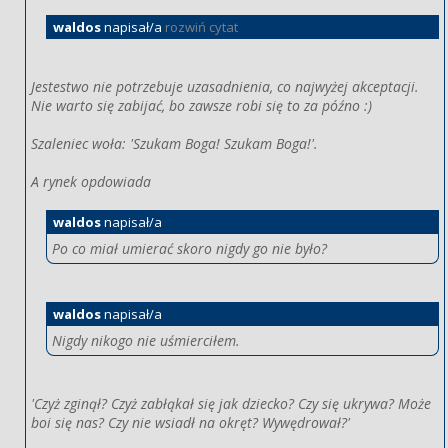
waldos
napisał/a
rozwiń cytat
Jestestwo nie potrzebuje uzasadnienia, co najwyżej akceptacji.
Nie warto się zabijać, bo zawsze robi się to za późno :)
Szaleniec woła: 'Szukam Boga! Szukam Boga!'.
A rynek opdowiada
waldos
napisał/a
Po co miał umierać skoro nigdy go nie było?
waldos
napisał/a
Nigdy nikogo nie uśmierciłem.
'Czyż zginął? Czyż zabłąkał się jak dziecko? Czy się ukrywa? Może
boi się nas? Czy nie wsiadł na okręt? Wywędrował?'