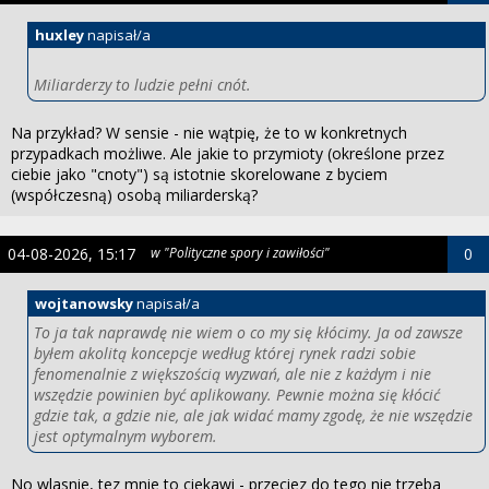
huxley
napisał/a
Miliarderzy to ludzie pełni cnót.
Na przykład? W sensie - nie wątpię, że to w konkretnych
przypadkach możliwe. Ale jakie to przymioty (określone przez
ciebie jako "cnoty") są istotnie skorelowane z byciem
(współczesną) osobą miliarderską?
04-08-2026, 15:17
w "Polityczne spory i zawiłości"
0
wojtanowsky
napisał/a
To ja tak naprawdę nie wiem o co my się kłócimy. Ja od zawsze
byłem akolitą koncepcje według której rynek radzi sobie
fenomenalnie z większością wyzwań, ale nie z każdym i nie
wszędzie powinien być aplikowany. Pewnie można się kłócić
gdzie tak, a gdzie nie, ale jak widać mamy zgodę, że nie wszędzie
jest optymalnym wyborem.
No wlasnie, tez mnie to ciekawi - przeciez do tego nie trzeba