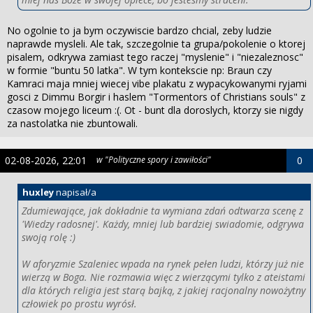
No ogolnie to ja bym oczywiscie bardzo chcial, zeby ludzie
naprawde mysleli. Ale tak, szczegolnie ta grupa/pokolenie o ktorej
pisalem, odkrywa zamiast tego raczej "myslenie" i "niezaleznosc"
w formie "buntu 50 latka". W tym kontekscie np: Braun czy
Kamraci maja mniej wiecej vibe plakatu z wypacykowanymi ryjami
gosci z Dimmu Borgir i haslem "Tormentors of Christians souls" z
czasow mojego liceum :(. Ot - bunt dla doroslych, ktorzy sie nigdy
za nastolatka nie zbuntowali.
02-08-2026, 22:01
w "Polityczne spory i zawiłości"
0
huxley
napisał/a
Zdumiewające, jak dokładnie ta wymiana zdań odtwarza scenę z
'Wiedzy radosnej'. Każdy, mniej lub bardziej swiadomie, odgrywa
swoją rolę :)
W aforyzmie Szaleniec wpada na rynek pełen ludzi, którzy już nie
wierzą w Boga. Nie rozmawia więc z wierzącymi tylko z ateistami
dla których religia jest starą bajką, z jakiej racjonalny nowożytny
człowiek po prostu wyrósł.