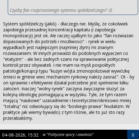
Czyżby fan rozproszonego systemu spółdzielczego? :D
System spółdzielczy (jakiś) - dlaczego nie. Myślę, że cokolwiek
zapobiega przesadnej koncentracji kapitału (i zapobiega
monopolizacji) jest ok. Ale raczej ujalbym to jako "fan rozwiazan
dopasowanych do potrzeb i mozliwosci" - rynek w wielu
wypadkach jest najlepszym (najmniej zlym) mi znanym
rozwiazaniem. W innych prowadzi do podobnych wypaczen co
"etatyzm" - ale bez zadnych szans na sprawowanie politycznej
kontroli przez obywateli. I nie mam na mysli pospolitych
patologii/korupcji typu "kuzyn wójta zmonopolizował wywózkę
śmieci w gminie wiec mechanizm rynkowy należy zaorać". Ot - by
on sprawnie i efektywnie działal potrzebne jest spełnienie kilku
założeń. Inaczej "wolny rynek" zaczyna zwyczajnie służyć za
kolejną ideologię pomagającą w wyzysku. Tyle, że tym razem
mającą "naukowe" uzasadnienie i teoretycznie/okresowo mniej
"totalną" niż odwołujący się do "boskiego prawa" feudalizm. W
praktyce jak wiemy bywa(ło) z tym różnie, ale to już sto razy
przerabialiśmy.
04-08-2026, 15:32
w "Polityczne spory i zawiłości"
0