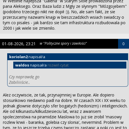
W Wetlinie najlepsza "Galeria" w Starym Siole prowadzona przez
pana Aleksego. Oraz Baza ludzi z Mgły ze słynnym "Mózgojebem"
(podobno trzeciego nikt nie dopił :)). No, ale sam fakt, ze sie
przerzucamy nazwami knajp w bieszczadzkich wsiach swiadczy o
tym co pisales - jak bardzo sie tam infrastruktura rozbudowala po
2000 i jak wiele sie zmienilo.
01-08-2026, 23:21
w "Polityczne spory i zawiłości"
0
koriolan2
napisał/a
waldos
napisał/a
rozwiń cytat
Czy naprawdę go
Zabiliiiście..
Alez oczywiscie, ze tak, przynajmniej w Europie. Ale dopiero
stosunkowo niedawno padl na dobre. W czasach XIX i XX wieku to
jednak glownie dotyczylo sfer bogatych (hedonizm) i inteligenckich.
Ale od kilkunastu/kilkudziesieciu lat, wraz z awansem
spoleczenstwa na piramidzie Maslowa to juz sie zrobil 'masowy
rozlew krwii - baranka, golebia czy slonia', nevermind. Problem w
tym, ze to jeszcze trzeba czyms tworczo zastapic a poki co jest to