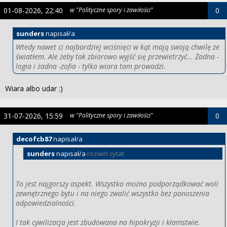
01-08-2026, 22:40
w "Polityczne spory i zawiłości"
0
sunders
napisał/a
Wtedy nawet ci najbardziej wciśnięci w kąt mają swoją chwilę ze
światłem. Ale żeby tak zbiorowo wyjść się przewietrzyć... Żadna -
logia i żadna -zofia - tylko wiara tam prowadzi.
Wiara albo udar :)
31-07-2026, 15:59
w "Polityczne spory i zawiłości"
0
decofcb87
napisał/a
sunders
napisał/a
rozwiń cytat
To jest najgorszy aspekt. Wszystko można podporządkować woli
zewnętrznego bytu i na niego zwalić wszystko bez ponoszenia
odpowiedzialności.
I tak cywilizacja jest zbudowana na hipokryzji i kłamstwie.