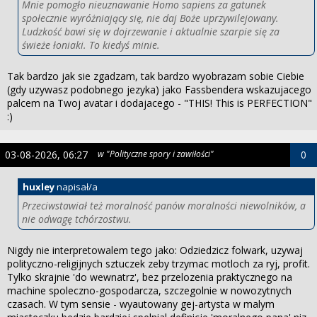
Mnie pomogło nieuznawanie Homo sapiens za gatunek
społecznie wyróżniający się, nie daj Boże uprzywilejowany.
Ludzkość bawi się w dojrzewanie i aktualnie szarpie się za
świeże łoniaki. To kiedyś minie.
Tak bardzo jak sie zgadzam, tak bardzo wyobrazam sobie Ciebie
(gdy uzywasz podobnego jezyka) jako Fassbendera wskazujacego
palcem na Twoj avatar i dodajacego - "THIS! This is PERFECTION"
:)
03-08-2026, 06:27
w "Polityczne spory i zawiłości"
0
huxley
napisał/a
Przeciwstawiał też moralność panów moralności niewolników, a
nie odwagę tchórzostwu.
Nigdy nie interpretowalem tego jako: Odziedzicz folwark, uzywaj
polityczno-religijnych sztuczek zeby trzymac motloch za ryj, profit.
Tylko skrajnie 'do wewnatrz', bez przelozenia praktycznego na
machine spoleczno-gospodarcza, szczegolnie w nowozytnych
czasach. W tym sensie - wyautowany gej-artysta w malym