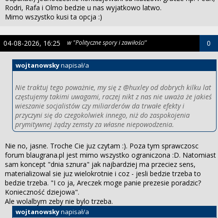
Rodri, Rafa i Olmo bedzie u nas wyjatkowo latwo.
Mimo wszystko kusi ta opcja :)
04-08-2026, 16:25
w "Polityczne spory i zawiłości"
0
wojtanowsky
napisał/a
Nie traktuj tego poważnie, my się z @huxley od dobrych kilku lat
częstujemy takimi uwagami, raczej nikt z nas nie uważa że jakieś
wieszanie socjalistów czy miliarderów da trwałe efekty i
przyczyni się do czegokolwiek innego, niż do zaspokojenia
prymitywnej żądzy zemsty za własne niepowodzenia.
Nie no, jasne. Troche Cie juz czytam :). Poza tym sprawczosc
forum blaugrana.pl jest mimo wszystko ograniczona :D. Natomiast
sam koncept "dnia sznura" jak najbardziej ma przeciez sens,
materializowal sie juz wielokrotnie i coz - jesli bedzie trzeba to
bedzie trzeba. "I co ja, Areczek moge panie prezesie poradzic?
Konieczność dziejowa".
Ale wolalbym zeby nie bylo trzeba.
wojtanowsky
napisał/a