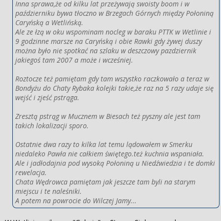
Inna sprawa,że od kilku lat przeżywają swoisty boom i w
październiku bywa tłoczno w Brzegach Górnych między Połoniną
Caryńską a Wetlińską.
Ale ze łzą w oku wspominam nocleg w baraku PTTK w Wetlinie i
9 godzinne marsze na Caryńską i obie Rawki gdy żywej duszy
można było nie spotkać na szlaku w deszczowy pazdziernik
jakiegoś tam 2007 a może i wcześniej.
Roztocze też pamiętam gdy tam wszystko raczkowało a teraz w
Bondyżu do Chaty Rybaka kolejki takie,że raz na 5 razy udaje się
wejść i zjeść pstrąga.
Zresztą pstrąg w Mucznem w Biesach też pyszny ale jest tam
takich lokalizacji sporo.
Ostatnie dwa razy to kilka lat temu lądowałem w Smerku
niedaleko Pawła nie całkiem świętego.też kuchnia wspaniała.
Ale i jadłodajnia pod wysoką Połoniną u Niedźwiedzia i te domki
rewelacja.
Chata Wędrowca pamiętam jak jeszcze tam byli na starym
miejscu i te naleśniki.
A potem na powrocie do Wilczej Jamy...