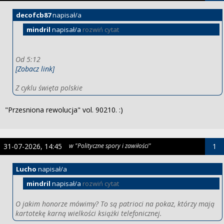
decofcb87
napisał/a
mindril
napisał/a
rozwiń cytat
Od 5:12
[Zobacz link]
Z cyklu święta polskie
"Przesniona rewolucja" vol. 90210. :)
31-07-2026, 14:45
w "Polityczne spory i zawiłości"
1
Lucho
napisał/a
mindril
napisał/a
rozwiń cytat
O jakim honorze mówimy? To są patrioci na pokaz, którzy mają
kartotekę karną wielkości książki telefonicznej.