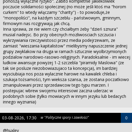
ponoszą wyłączne ryzyko". Zabito kompletnie jakiekolwiek
poczucie solidarności społecznej (no może jeśli ktoś ma "horom
curkem" to wtedy włączamy "charity") - to powoduje,że
"monopoliści", na każdym szczeblu - państwowym, gminnym,
firmowym nas rozgrywają jak chcą.
Inna sprawa, ze nie wiem czy chciałbym żeby "dzień sznura"
musial nadejsc. Bo przy obecnych mozliwosciach szczucia i
wykrzywiania rzeczywistosci przez media podejrzewam, ze
zamiast "wieszania kapitalistow" mielibysmy napuszczenie jednej
grupy zwyklakow na druga w ramach sztucznie wyolbrzymionych
podzialow narodowo-rasowo-religijnych. Paradoksalnie - im wiecej
ludkow awansuje powyzej 1-2 szczebla "piramidy Maslowa" (ze
tak sie posluze niezobowiazujaco ta koncepcja), im bardziej
wysciubiaja nos poza wylacznie harowe na kawalek chleba i
szukaja tożsamości, tym wieksza szansa, ze zostana poczatkowo
zmanipulowani przez sprzedawcow tego typu marzen. I
postepujac wbrew swojemu interesowi zaczna uderzac w
podobnych sobie (tylko mowiacych w innym jezyku lub bedacych
innego wyznania)
03-08-2026, 17:30
w "Polityczne spory i zawiłości"
0
@huxley