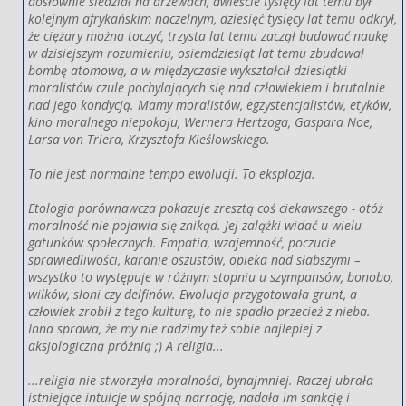
dosłownie siedział na drzewach, dwieście tysięcy lat temu był
kolejnym afrykańskim naczelnym, dziesięć tysięcy lat temu odkrył,
że ciężary można toczyć, trzysta lat temu zaczął budować naukę
w dzisiejszym rozumieniu, osiemdziesiąt lat temu zbudował
bombę atomową, a w międzyczasie wykształcił dziesiątki
moralistów czule pochylających się nad człowiekiem i brutalnie
nad jego kondycją. Mamy moralistów, egzystencjalistów, etyków,
kino moralnego niepokoju, Wernera Hertzoga, Gaspara Noe,
Larsa von Triera, Krzysztofa Kieślowskiego.
To nie jest normalne tempo ewolucji. To eksplozja.
Etologia porównawcza pokazuje zresztą coś ciekawszego - otóż
moralność nie pojawia się znikąd. Jej zalążki widać u wielu
gatunków społecznych. Empatia, wzajemność, poczucie
sprawiedliwości, karanie oszustów, opieka nad słabszymi –
wszystko to występuje w różnym stopniu u szympansów, bonobo,
wilków, słoni czy delfinów. Ewolucja przygotowała grunt, a
człowiek zrobił z tego kulturę, to nie spadło przecież z nieba.
Inna sprawa, że my nie radzimy też sobie najlepiej z
aksjologiczną próżnią ;) A religia...
...religia nie stworzyła moralności, bynajmniej. Raczej ubrała
istniejące intuicje w spójną narrację, nadała im sankcję i