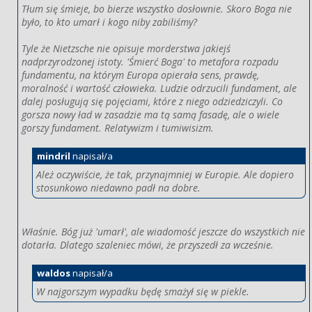
Tłum się śmieje, bo bierze wszystko dosłownie. Skoro Boga nie
było, to kto umarł i kogo niby zabiliśmy?
Tyle że Nietzsche nie opisuje morderstwa jakiejś
nadprzyrodzonej istoty. 'Śmierć Boga' to metafora rozpadu
fundamentu, na którym Europa opierała sens, prawdę,
moralność i wartość człowieka. Ludzie odrzucili fundament, ale
dalej posługują się pojęciami, które z niego odziedziczyli. Co
gorsza nowy ład w zasadzie ma tą samą fasadę, ale o wiele
gorszy fundament. Relatywizm i tumiwisizm.
mindril
napisał/a
Ależ oczywiście, że tak, przynajmniej w Europie. Ale dopiero
stosunkowo niedawno padł na dobre.
Właśnie. Bóg już 'umarł', ale wiadomość jeszcze do wszystkich nie
dotarła. Dlatego szaleniec mówi, że przyszedł za wcześnie.
waldos
napisał/a
W najgorszym wypadku będę smażył się w piekle.