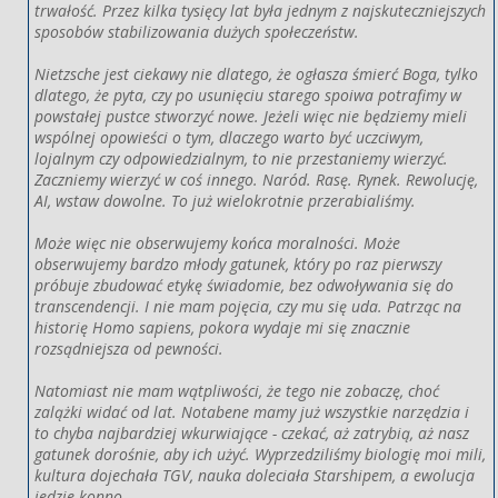
trwałość. Przez kilka tysięcy lat była jednym z najskuteczniejszych
sposobów stabilizowania dużych społeczeństw.
Nietzsche jest ciekawy nie dlatego, że ogłasza śmierć Boga, tylko
dlatego, że pyta, czy po usunięciu starego spoiwa potrafimy w
powstałej pustce stworzyć nowe. Jeżeli więc nie będziemy mieli
wspólnej opowieści o tym, dlaczego warto być uczciwym,
lojalnym czy odpowiedzialnym, to nie przestaniemy wierzyć.
Zaczniemy wierzyć w coś innego. Naród. Rasę. Rynek. Rewolucję,
AI, wstaw dowolne. To już wielokrotnie przerabialiśmy.
Może więc nie obserwujemy końca moralności. Może
obserwujemy bardzo młody gatunek, który po raz pierwszy
próbuje zbudować etykę świadomie, bez odwoływania się do
transcendencji. I nie mam pojęcia, czy mu się uda. Patrząc na
historię Homo sapiens, pokora wydaje mi się znacznie
rozsądniejsza od pewności.
Natomiast nie mam wątpliwości, że tego nie zobaczę, choć
zalążki widać od lat. Notabene mamy już wszystkie narzędzia i
to chyba najbardziej wkurwiające - czekać, aż zatrybią, aż nasz
gatunek dorośnie, aby ich użyć. Wyprzedziliśmy biologię moi mili,
kultura dojechała TGV, nauka doleciała Starshipem, a ewolucja
jedzie konno.