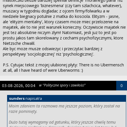
miasteczku bedzie bardziej spelnial definicje 'moralnego pana' niz
synek miejscowego 'biznesmena' (czy tam szlachcica, whatever),
muszacy w tygodniu dogladac z ojcem firmy/folwarku a w
niedziele biegnacy potulnie z matka do kosciola. Elityzm - jasne,
ale 'elityzm mentalny', ktory czasem moze miec przelozenie na
majatek, ale to nie jest warunek konieczny. Oczywiscie majatek nie
jest tez absolutnie niczym zlym! Natomiast, jesli juz to jest po
prostu jakos tam skorelowany z cechami psychofizycznymi, ktore
Nietzsche chwalil.
Ale byc moze musze odswiezyc i przeczytac bardziej z
perspektywy 'socjologicznej' niz 'psychologicznej'.
P.S. Cytujac tekst z mojej ulubionej plyty: There is no Ubermensch
at all, all I have heard of were Uberworms :)
03-08-2026, 00:04
w "Polityczne spory i zawiłości"
0
sunders
napisał/a
Moim zdaniem ta rozmowa ma jeszcze poziom, który został na
razie pominięty.
Dużo tutaj wymagamy od gatunku, który jeszcze chwilę temu