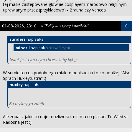
tej masie zastepowane glownie cosplayem 'narodowo-religijnym'
uprawianym przez (przykladowo) - Brauna czy Vancea.
01-08-2026, 23:10
w "Polityczne spory i zawiłości"
0
sunders
napisał/a
mindril
napisał/a
rozwiń cytat
Świat jest tym czym chcesz żeby był ;)
W sumie to cos podobnego mialem odpisac na to co poniżej "Also
Sprach Huxleytustra" :)
huxley
napisał/a
Bo myśmy go zabili
Ale zobacz jakie to daje mozliwosci, nie ma co plakac. To Wiedza
Radosna jest ;)