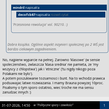
mindril
napisał/a
decofcb87
napisał/a
rozwiń cytat
'Przesniona rewolucja' vol. 90210. :)
Dobra książka. Ogólnie aspekt inzynieri społecznej po 2 WŚ jest
bardzo ciekawym zagadnieniem.
No, najpierw wyparcie na pełnej. Zarowno 'klasowe' (w sensie
spoleczenstwo, zwlaszcza 'klasa srednia' nie pamieta, ze 'my
wszyscy z chlopstwa') jak i 'etniczne' ('tu nigdy nikogo poza
Polakami nie bylo').
A potem poszukiwanie tozsamosci i bunt. Na to wchodzi prawica
podsuwajac latwe rozwiazania. I mamy Brauna powyzej 10proc.
Pisalismy o tym sporo ostatnio, wiec troche nie ma sensu
zanudzac innych :)
31-07-2026, 14:50
w "Polityczne spory i zawiłości"
1