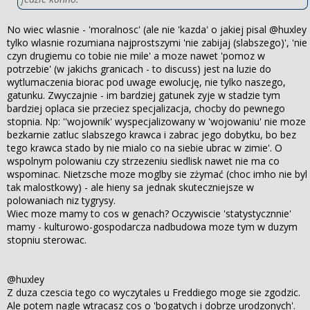
No wiec wlasnie - 'moralnosc' (ale nie 'kazda' o jakiej pisal @huxley
tylko wlasnie rozumiana najprostszymi 'nie zabijaj (slabszego)', 'nie
czyn drugiemu co tobie nie mile' a moze nawet 'pomoz w
potrzebie' (w jakichs granicach - to discuss) jest na luzie do
wytlumaczenia biorac pod uwage ewolucję, nie tylko naszego,
gatunku. Zwyczajnie - im bardziej gatunek zyje w stadzie tym
bardziej oplaca sie przeciez specjalizacja, chocby do pewnego
stopnia. Np: ''wojownik' wyspecjalizowany w 'wojowaniu' nie moze
bezkarnie zatluc slabszego krawca i zabrac jego dobytku, bo bez
tego krawca stado by nie mialo co na siebie ubrac w zimie'. O
wspolnym polowaniu czy strzezeniu siedlisk nawet nie ma co
wspominac. Nietzsche moze moglby sie zżymać (choc imho nie byl
tak malostkowy) - ale hieny sa jednak skuteczniejsze w
polowaniach niz tygrysy.
Wiec moze mamy to cos w genach? Oczywiscie 'statystycznnie'
mamy - kulturowo-gospodarcza nadbudowa moze tym w duzym
stopniu sterowac.
@huxley
Z duza czescia tego co wyczytales u Freddiego moge sie zgodzic.
Ale potem nagle wtracasz cos o 'bogatych i dobrze urodzonych'.