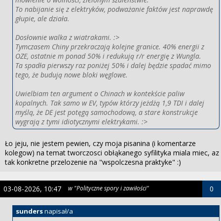
To nabijanie się z elektryków, podważanie faktów jest naprawdę
głupie, ale działa.
Dosłownie walka z wiatrakami. :>
Tymczasem Chiny przekraczają kolejne granice. 40% energii z
OZE, ostatnie m ponad 50% i redukują r/r energię z Wungla.
Ta spadła pierwszy raz poniżej 50% i dalej będzie spadać mimo
tego, że budują nowe bloki węglowe.
Uwielbiam ten argument o Chinach w kontekście paliw
kopalnych. Tak samo w EV, typów którzy jeżdżą 1,9 TDI i dalej
myślą, że DE jest potęgą samochodową, a stare konstrukcje
wygrają z tymi idiotycznymi elektrykami. :>
Ło jeju, nie jestem pewien, czy moja pisanina (i komentarze
kolegow) na temat tworczosci obłąkanego syfilityka miala miec, az
tak konkretne przelozenie na "wspolczesna praktyke" :)
03-08-2026, 10:47
w "Polityczne spory i zawiłości"
0
sunders
napisał/a