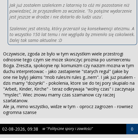
Jak już zostałem szaleńcem z latarnią to cóż mi pozostanie niż
powiedzieć, że przyszedłem za wcześnie. 'To potężne wydarzenie
jest jeszcze w drodze i nie dotarło do ludzi uszu'.
Szaleniec jest ateistą, który przeraził się konsekwencji ateizmu. A
to wszystko 150 lat temu i nie wygląda by zmieniło się cokolwiek.
Dalej tak samo aktualne :D
Oczywiscie, zgoda ze bylo w tym wszystkim wiele przestrogi
odnosnie tego czym sie moze skonczyc proznia po usmierceniu
Boga. Zreszta, spokojnie np: komunizm czy nazizm mozna w tym
duchu interpretowac - jako zastapienie "starych regul" (jakie by
one nie byly) jakims "mob rules/ni rules g...nem". I jak juz pisalem -
dzis mamy "dożynki" - pokolenia, ktore sie do tej pory skupialo na
"Arbeit, Kinder, Kirche" - teraz odkrywaja "wolny czas" i zaczynaja
"myslec". Wiec znowu mamy czas szamanow czy raczej
szarlatanow.
Ale ja, mimo wszystko, widze w tym - oprocz zagrozen - rowniez
ogromna szanse
02-08-2026, 09:38
w "Polityczne spory i zawiłości"
0