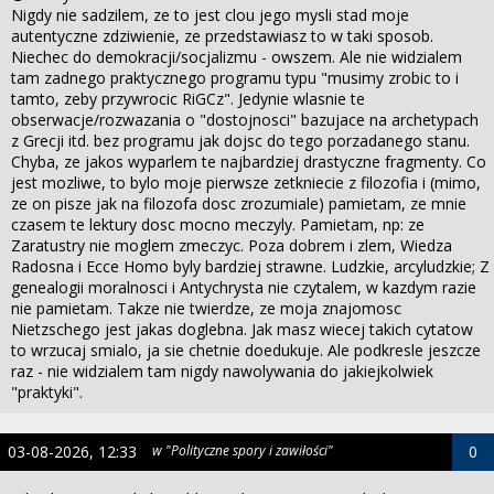
Nigdy nie sadzilem, ze to jest clou jego mysli stad moje
autentyczne zdziwienie, ze przedstawiasz to w taki sposob.
Niechec do demokracji/socjalizmu - owszem. Ale nie widzialem
tam zadnego praktycznego programu typu "musimy zrobic to i
tamto, zeby przywrocic RiGCz". Jedynie wlasnie te
obserwacje/rozwazania o "dostojnosci" bazujace na archetypach
z Grecji itd. bez programu jak dojsc do tego porzadanego stanu.
Chyba, ze jakos wyparlem te najbardziej drastyczne fragmenty. Co
jest mozliwe, to bylo moje pierwsze zetkniecie z filozofia i (mimo,
ze on pisze jak na filozofa dosc zrozumiale) pamietam, ze mnie
czasem te lektury dosc mocno meczyly. Pamietam, np: ze
Zaratustry nie moglem zmeczyc. Poza dobrem i zlem, Wiedza
Radosna i Ecce Homo byly bardziej strawne. Ludzkie, arcyludzkie; Z
genealogii moralnosci i Antychrysta nie czytalem, w kazdym razie
nie pamietam. Takze nie twierdze, ze moja znajomosc
Nietzschego jest jakas doglebna. Jak masz wiecej takich cytatow
to wrzucaj smialo, ja sie chetnie doedukuje. Ale podkresle jeszcze
raz - nie widzialem tam nigdy nawolywania do jakiejkolwiek
"praktyki".
03-08-2026, 12:33
w "Polityczne spory i zawiłości"
0