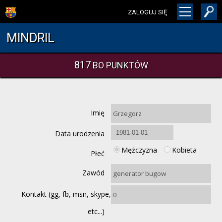
ZALOGUJ SIĘ
MINDRIL
817
BO PUNKTÓW
Imię
Data urodzenia
Mężczyzna
Kobieta
Płeć
Zawód
Kontakt (gg, fb, msn, skype,
etc...)