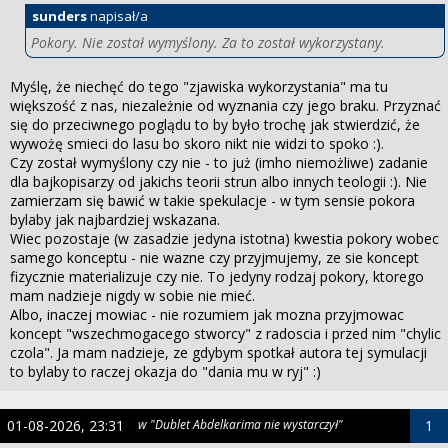
sunders
napisał/a
Pokory. Nie został wymyślony. Za to został wykorzystany.
Myślę, że niechęć do tego "zjawiska wykorzystania" ma tu
większość z nas, niezależnie od wyznania czy jego braku. Przyznać
się do przeciwnego poglądu to by było trochę jak stwierdzić, że
wywożę smieci do lasu bo skoro nikt nie widzi to spoko :).
Czy został wymyślony czy nie - to już (imho niemożliwe) zadanie
dla bajkopisarzy od jakichs teorii strun albo innych teologii :). Nie
zamierzam się bawić w takie spekulacje - w tym sensie pokora
bylaby jak najbardziej wskazana.
Wiec pozostaje (w zasadzie jedyna istotna) kwestia pokory wobec
samego konceptu - nie wazne czy przyjmujemy, ze sie koncept
fizycznie materializuje czy nie. To jedyny rodzaj pokory, ktorego
mam nadzieje nigdy w sobie nie mieć.
Albo, inaczej mowiac - nie rozumiem jak mozna przyjmowac
koncept "wszechmogacego stworcy" z radoscia i przed nim "chylic
czola". Ja mam nadzieje, ze gdybym spotkał autora tej symulacji
to bylaby to raczej okazja do "dania mu w ryj" :)
01-08-2026, 23:31
w "Dublet Abdelkarima nie wystarczył"
1