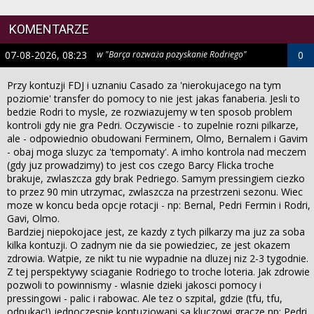
KOMENTARZE
07-08-2026, 08:23
w "Barça rozważa pozyskanie Rodriego"
0
Przy kontuzji FDJ i uznaniu Casado za 'nierokujacego na tym
poziomie' transfer do pomocy to nie jest jakas fanaberia. Jesli to
bedzie Rodri to mysle, ze rozwiazujemy w ten sposob problem
kontroli gdy nie gra Pedri. Oczywiscie - to zupelnie rozni pilkarze,
ale - odpowiednio obudowani Ferminem, Olmo, Bernalem i Gavim
- obaj moga sluzyc za 'tempomaty'. A imho kontrola nad meczem
(gdy juz prowadzimy) to jest cos czego Barcy Flicka troche
brakuje, zwlaszcza gdy brak Pedriego. Samym pressingiem ciezko
to przez 90 min utrzymac, zwlaszcza na przestrzeni sezonu. Wiec
moze w koncu beda opcje rotacji - np: Bernal, Pedri Fermin i Rodri,
Gavi, Olmo.
Bardziej niepokojace jest, ze kazdy z tych pilkarzy ma juz za soba
kilka kontuzji. O zadnym nie da sie powiedziec, ze jest okazem
zdrowia. Watpie, ze nikt tu nie wypadnie na dluzej niz 2-3 tygodnie.
Z tej perspektywy sciaganie Rodriego to troche loteria. Jak zdrowie
pozwoli to powinnismy - wlasnie dzieki jakosci pomocy i
pressingowi - palic i rabowac. Ale tez o szpital, gdzie (tfu, tfu,
odpukac!) jednoczesnie kontuzjowani sa kluczowi gracze np: Pedri,