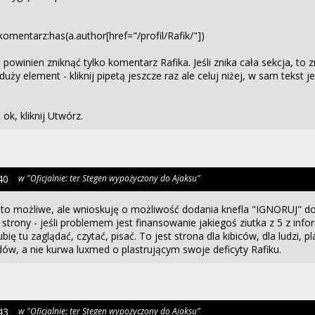
komentarz:has(a.author[href="/profil/Rafik/"])
- powinien zniknąć tylko komentarz Rafika. Jeśli znika cała sekcja, to 
uży element - kliknij pipetą jeszcze raz ale celuj niżej, w sam tekst j
 ok, kliknij Utwórz.
40
w "Oficjalnie: ter Stegen wypożyczony do Ajaksu"
y to możliwe, ale wnioskuję o możliwość dodania knefla "IGNORUJ" d
strony - jeśli problemem jest finansowanie jakiegoś ziutka z 5 z infor
ubię tu zaglądać, czytać, pisać. To jest strona dla kibiców, dla ludzi, p
w, a nie kurwa luxmed o plastrującym swoje deficyty Rafiku.
43
w "Oficjalnie: ter Stegen wypożyczony do Ajaksu"