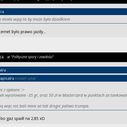
ł/a
 miała wąsy to by może była dziadkiem
ternet było prawo jazdy...
24
w "Polityczne spory i zawiłości"
ał/a
apisał/a
rozwiń cytat
e z apkami :>
k wycelowane -35 gr, oraz 50 zł w Mastercard w punktach za tankowan
ę więc nie boli mnie aż tak drogie paliwo trumpa.
, bo gaz spadł na 2.85 xD