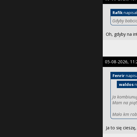
Rafik
napisa
Gdyby babcia
Oh, gdyby na in
05-08-2026, 11:
Fenrir
napis
waldos
n
Ja kombiunuj
Mam na piąte
Mało km robi
Ja to się cieszę