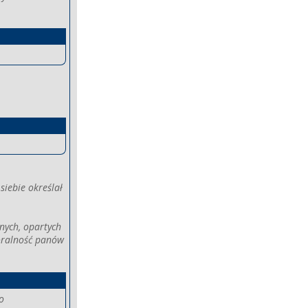
siebie określał
nych, opartych
moralność panów
o