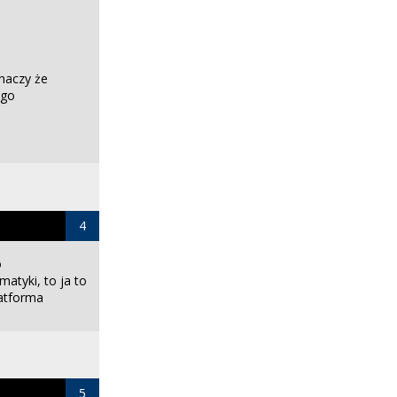
znaczy że
ego
4
o
matyki, to ja to
latforma
5