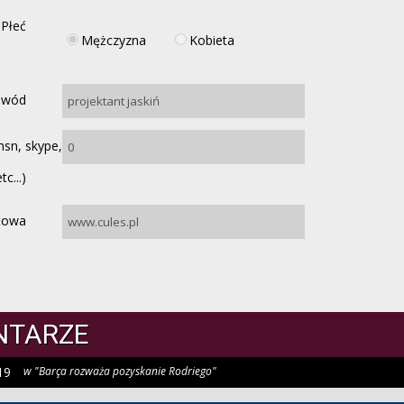
Płeć
Mężczyzna
Kobieta
awód
msn, skype,
etc...)
etowa
NTARZE
19
w "Barça rozważa pozyskanie Rodriego"