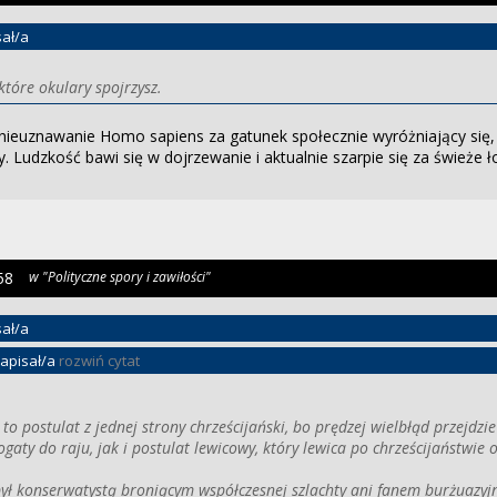
ał/a
które okulary spojrzysz.
ieuznawanie Homo sapiens za gatunek społecznie wyróżniający się, 
. Ludzkość bawi się w dojrzewanie i aktualnie szarpie się za świeże ło
58
w "Polityczne spory i zawiłości"
ał/a
apisał/a
rozwiń cytat
to postulat z jednej strony chrześcijański, bo prędzej wielbłąd przejdzi
bogaty do raju, jak i postulat lewicowy, który lewica po chrześcijaństwie o
był konserwatystą broniącym współczesnej szlachty ani fanem burżuazyj