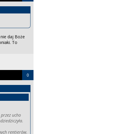
nie daj Boże
niaki. To
0
e przez ucho
dziedziczyła.
nych rentierów.