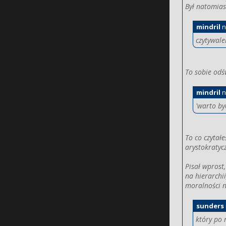
Był natomiast
mindril
n
czytywale
To sobie odś
mindril
n
'warto b
To co czytał
arystokraty
Pisał wprost
na hierarchi
moralności n
sunders
który po 