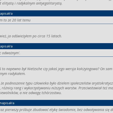
 elitystą i radykalnym antyegalitarystą.
apisał/a
m to ze 20 lat temu
wież, ja odświeżyłem po circa 15 latach.
apisał/a
yc odważnym'.
eś to napewno był Nietzsche czy jakaś jego wersja kołczyingowa? On sam 
cznym radykałem.
, że podnoszenie typu człowieka było dziełem społeczeństw arystokratycz
i, różnicy rang i wykorzystywaniu niższych warstw. Przeciwstawiał też 
iewolników, a nie odwagę tchórzostwu.
napisał/a
raz pierwszy próbuje zbudować etykę świadomie, bez odwoływania się d