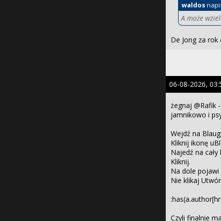
waldos
napi
A może wziel
De Jong za rok 
06-08-2026, 03:
żegnaj @Rafik 
jamnikowo i ps
Wejdź na Blaugr
Kliknij ikonę uB
Najedź na cały 
Kliknij.
Na dole pojawi 
Nie klikaj Utwó
:has(a.author[hr
Czyli finalnie m