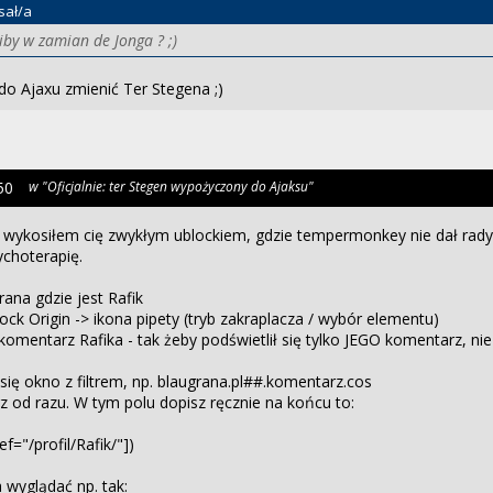
sał/a
iby w zamian de Jonga ? ;)
do Ajaxu zmienić Ter Stegena ;)
50
w "Oficjalnie: ter Stegen wypożyczony do Ajaksu"
- wykosiłem cię zwykłym ublockiem, gdzie tempermonkey nie dał rad
ychoterapię.
ana gdzie jest Rafik
lock Origin -> ikona pipety (tryb zakraplacza / wybór elementu)
komentarz Rafika - tak żeby podświetlił się tylko JEGO komentarz, nie
się okno z filtrem, np. blaugrana.pl##.komentarz.cos
rz od razu. W tym polu dopisz ręcznie na końcu to:
ef="/profil/Rafik/"])
a wyglądać np. tak: