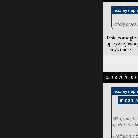
huxley
napis
Zależy przez 
Mnie pomogło n
uprzywilejowany
kiedyś minie.
03-08-2026, 00:
huxley
napis
mindril
n
Wtrącam, bo 
igielne, niż 
Freddie nie 