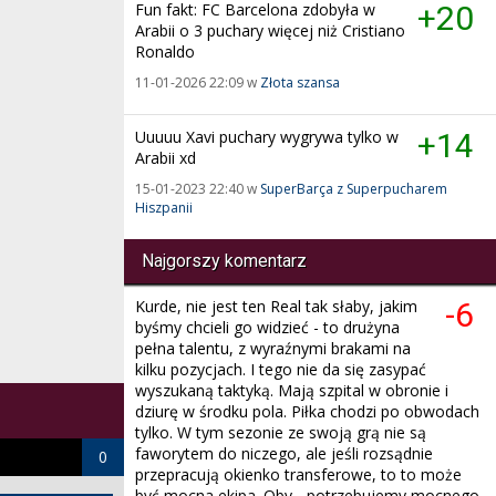
Fun fakt: FC Barcelona zdobyła w
+20
Arabii o 3 puchary więcej niż Cristiano
Ronaldo
11-01-2026 22:09 w
Złota szansa
Uuuuu Xavi puchary wygrywa tylko w
+14
Arabii xd
15-01-2023 22:40 w
SuperBarça z Superpucharem
Hiszpanii
Najgorszy komentarz
Kurde, nie jest ten Real tak słaby, jakim
-6
byśmy chcieli go widzieć - to drużyna
pełna talentu, z wyraźnymi brakami na
kilku pozycjach. I tego nie da się zasypać
wyszukaną taktyką. Mają szpital w obronie i
dziurę w środku pola. Piłka chodzi po obwodach
tylko. W tym sezonie ze swoją grą nie są
faworytem do niczego, ale jeśli rozsądnie
0
przepracują okienko transferowe, to to może
być mocna ekipa. Oby - potrzebujemy mocnego