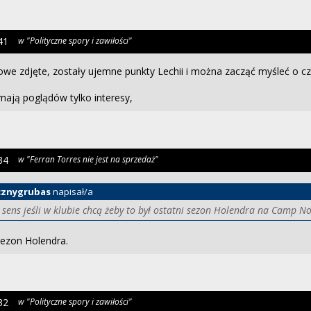
41
w "Polityczne spory i zawiłości"
owe zdjęte, zostały ujemne punkty Lechii i można zacząć myśleć o 
 mają poglądów tylko interesy,
34
w "Ferran Torres nie jest na sprzedaż"
cznygrubas
napisał/a
 sens jeśli w klubie chcą żeby to był ostatni sezon Holendra na Camp N
 sezon Holendra.
32
w "Polityczne spory i zawiłości"