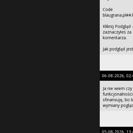
Code
blaugrana.pl##.
Kliknij Podgląd 
zaznaczyłeś za d
komentarza.
Jak podgląd jest
06-08-2026, 02:
Ja nie wiem cz
funkcjonalności 
sfinansuję, bo l
wymiany poglądó
05-08-2026, 13: