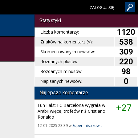
ZALOGUJ SIĘ
Statystyki
1120
Liczba komentarzy:
538
Znaków na komentarz (≈):
309
Skomentowanych newsów:
220
Rozdanych plusów:
98
Rozdanych minusów:
0
Napisanych newsów:
Najlepsze komentarze
Fun Fakt: FC Barcelona wygrała w
+27
Arabii więcej trofeów niż Cristiano
Ronaldo
12-01-2025 23:39 w
Super mistrzowie