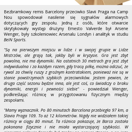
Bezbramkowy remis Barcelony przeciwko Slavii Praga na Camp
Nou spowodował nasilenie się sygnałów alarmowych
dotyczących gry zespołu. Jedną z osób, które otwarcie
skrytykowały występ drużyny Ernesto Valverde był Arsene
Wenger, były szkoleniowiec Arsenalu Londyn i analityk w studiu
BeIN Sports
.
"Są na pierwszym miejscu w lidze i w swojej grupie w Lidze
Mistrzów, ale grają tak, jakby byli w kryzysie. Gra jest zbyt
powolna, nie ma dynamiki. Na ostatnich 30 metrach gra jest zbyt
indywidualna i za każdym razem, gdy tracą piłkę, można odczuć, że
rywal za chwilę ruszy z groźnym kontratakiem, ponieważ nie są w
stanie powstrzymach szybkich przeciwników. Jestem pewien, że
druga część sezonu będzie inna, ale jest coś, co świadczy o braku
dynamiki, energii i pewności siebie
" - powiedział Wenger,
podkreślając różnicę w przygotowaniu fizycznym między
zespołami.
"Mamy wyznacznik. Po 80 minutach Barcelona przebiegła 97 km, a
Slavia Praga 109. To aż 12 kilometrów. Nigdy nie widziałem takiej
różnicy w ciągu 80 minut. Ta różnica pokazuje, że Barca została
pokonana fizycznie i nie miała wystarczającej szybkości. W