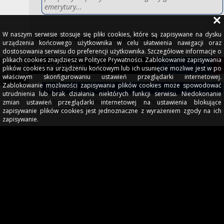
emerytury...
W naszym serwisie stosuje się pliki cookies, które są zapisywane na dysku
Może miał na myśli Messiego w United
urządzenia końcowego użytkownika w celu ułatwienia nawigacji oraz
dostosowania serwisu do preferencji użytkownika. Szczegółowe informacje o
plikach cookies znajdziesz w Polityce Prywatności. Zablokowanie zapisywania
7 lat temu
cytuj
-
0
+
!
barcelona4ever
plików cookies na urządzeniu końcowym lub ich usunięcie możliwe jest w po
właściwym skonfigurowaniu ustawień przeglądarki internetowej.
Zablokowanie możliwości zapisywania plików cookies może spowodować
terroriser
napisał/a
utrudnienia lub brak działania niektórych funkcji serwisu. Niedokonanie
Jedyny poważny kandydat to Allegri.
zmian ustawień przeglądarki internetowej na ustawienia blokujące
zapisywanie plików cookies jest jednoznaczne z wyrażeniem zgody na ich
zapisywanie.
Ten sam styl co Valverde. Tyle, że ma "lepsze" nazwisko.
7 lat temu
cytuj
-
0
+
!
barcelona4ever
venom
napisał/a
Generalnie Wenger na ławce Barcelony to byłby jakiś
chichot historii. Cale Zycie polewka z niego i jego
Arsenału jako wiecznych przegrywow, dziwnych
transferów i stawiania na niezaleczonych piłkarzy A dziś