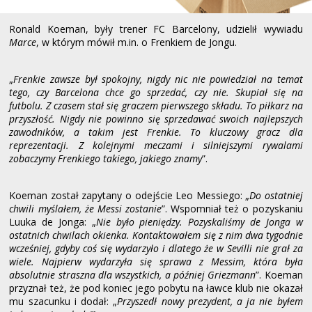
Ronald Koeman, były trener FC Barcelony, udzielił wywiadu
Marce
, w którym mówił m.in. o Frenkiem de Jongu.
„
Frenkie zawsze był spokojny, nigdy nic nie powiedział na temat
tego, czy Barcelona chce go sprzedać, czy nie. Skupiał się na
futbolu. Z czasem stał się graczem pierwszego składu. To piłkarz na
przyszłość. Nigdy nie powinno się sprzedawać swoich najlepszych
zawodników, a takim jest Frenkie. To kluczowy gracz dla
reprezentacji. Z kolejnymi meczami i silniejszymi rywalami
zobaczymy Frenkiego takiego, jakiego znamy
”.
Koeman został zapytany o odejście Leo Messiego: „
Do ostatniej
chwili myślałem, że Messi zostanie
”. Wspomniał też o pozyskaniu
Luuka de Jonga: „
Nie było pieniędzy. Pozyskaliśmy de Jonga w
ostatnich chwilach okienka. Kontaktowałem się z nim dwa tygodnie
wcześniej, gdyby coś się wydarzyło i dlatego że w Sevilli nie grał za
wiele. Najpierw wydarzyła się sprawa z Messim, która była
absolutnie straszna dla wszystkich, a później Griezmann
”. Koeman
przyznał też, że pod koniec jego pobytu na ławce klub nie okazał
mu szacunku i dodał: „
Przyszedł nowy prezydent, a ja nie byłem