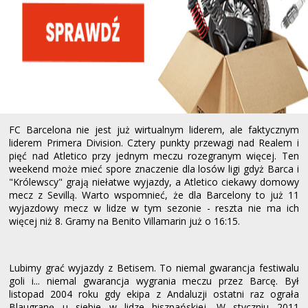
FC Barcelona nie jest już wirtualnym liderem, ale faktycznym
liderem Primera Division. Cztery punkty przewagi nad Realem i
pięć nad Atletico przy jednym meczu rozegranym więcej. Ten
weekend może mieć spore znaczenie dla losów ligi gdyż Barca i
"Królewscy" grają niełatwe wyjazdy, a Atletico ciekawy domowy
mecz z Sevillą. Warto wspomnieć, że dla Barcelony to już 11
wyjazdowy mecz w lidze w tym sezonie - reszta nie ma ich
więcej niż 8. Gramy na Benito Villamarin już o 16:15.
Lubimy grać wyjazdy z Betisem. To niemal gwarancja festiwalu
goli i... niemal gwarancja wygrania meczu przez Barcę. Był
listopad 2004 roku gdy ekipa z Andaluzji ostatni raz ograła
Blaugranę u siebie w lidze hiszpańskiej. W styczniu 2011