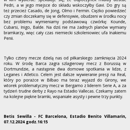
Pedri, a w jego miejsce do składu wskoczyłby Gavi. Do gry są
też przecież Casado, de Jong, Olmo i Fermin. Ciężko powiedzieć
czy zmian doczekamy się w defensywie, obudzeni w środku nocy
bez problemu wymieniamy podstawową czwórkę: Kounde,
Cubarsi, Inigo, Balde. Na dziś nie ma żadnych planów wymiany
bramkarzy, więc cały czas niemiecki szkoleniowiec ufa Inakiemu
Penii.
Tylko cztery mecze dzielą nas od piłkarskiego zamknięcia 2024
roku. W środę Barca zagra szlagierowy mecz z Borussią w
Dortmundzie, a następnie dwa domowe spotkania w lidze, z
Leganes i Atletico. Celem jest dalsze wywieranie presji na Real,
który po porażce w Bilbao ma teraz wyjazd do Girony, we
wtorek problematyczny mecz w Bergamo z liderem Serie A, a za
tydzień trudne derby z Rayo na Estadio Vallecas. Czekamy zatem
na kolejne piękne bramki, wspaniałe asysty i pewne trzy punkty.
Betis Sewilla - FC Barcelona, Estadio Benito Villamarin,
07.12.2024 godz.16:15