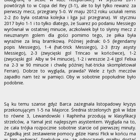
powtórzyli to w Copa del Rey (3-1), ale to był tylko rewanż za
pierwszy mecz, przegrany 5-0. W maju 2012 roku uciułali remis
2-2 (to była ostatnia kolejka i liga już przegrana). W styczniu
2017 było 1-1 i to tylko dlatego, że Suarez po podaniu Messiego
wyrównał w ostatniej minucie, aczkolwiek był to słynny mecz z
nieuznanym golem dla gości pomimo tego, że piłka była
wyraźnie za linią bramkową. Później jednak: 0-5 (legendarny
popis Messiego), 1-4 (hat-trick Messiego), 2-3 (trzy asysty
Messiego), 2-3 (zwycięski gol Trincao w końcówce), 1-2
(zwycięski gol Alby w 94 minucie), 1-2 i wreszcie 2-4 (gol Felixa
na 2-3 w 90 minucie i chwilę później hat-tricka skompletował
Ferran). Dobrze to wygląda, prawda? Wiele z tych meczów
zapadło nam też w pamięci. Oby w sobotnie popołudnie było
podobnie.
Są ku temu szanse gdyż Barca zażegnała listopadowy kryzys
przekonującym 1-5 na Majorce. Średnia strzelonych goli w lidze
to równe 3, Lewandowski i Raphinha przodują w klasyfikacji
strzelców, a Yamal jest najlepszym asystentem. Wygląda na to,
że cała trójka rozpocznie sobotnie starcie od pierwszej minuty.
Zagadką jest zestawienie pomocy gdzie Hansi Flick w końcu ma
w kim wybierać. Spekuluje się, że odpoczynek miałby dostać