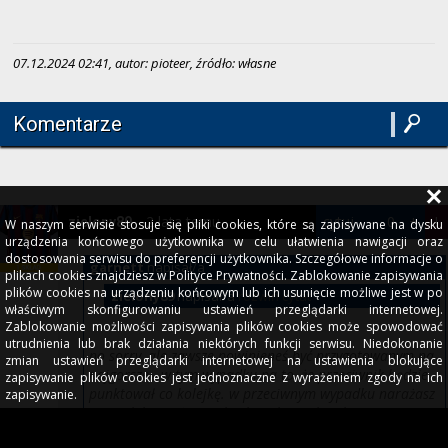
07.12.2024 02:41, autor: pioteer, źródło: własne
Komentarze
2 lata temu
cytuj
-
0
+
!
zielony89
W naszym serwisie stosuje się pliki cookies, które są zapisywane na dysku
urządzenia końcowego użytkownika w celu ułatwienia nawigacji oraz
dostosowania serwisu do preferencji użytkownika. Szczegółowe informacje o
garnett
napisał/a
plikach cookies znajdziesz w Polityce Prywatności. Zablokowanie zapisywania
plików cookies na urządzeniu końcowym lub ich usunięcie możliwe jest w po
zielony89
napisał/a
rozwiń cytat
właściwym skonfigurowaniu ustawień przeglądarki internetowej.
Zablokowanie możliwości zapisywania plików cookies może spowodować
utrudnienia lub brak działania niektórych funkcji serwisu. Niedokonanie
no sorry, ale zawsze powinieneś być przygotowanym na
zmian ustawień przeglądarki internetowej na ustawienia blokujące
najgorsze - w tym wypadku na to, że przeciwnik będzie
zapisywanie plików cookies jest jednoznaczne z wyrażeniem zgody na ich
punktował co kolejkę. w przeciwnym wypadku narażasz
zapisywanie.
się na lekceważenie i brak maksymalnej koncentracji ze
swojej strony.