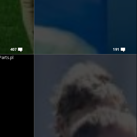
407
191