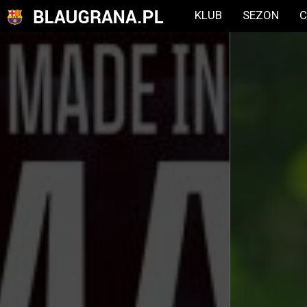
KLUB
SEZON
C