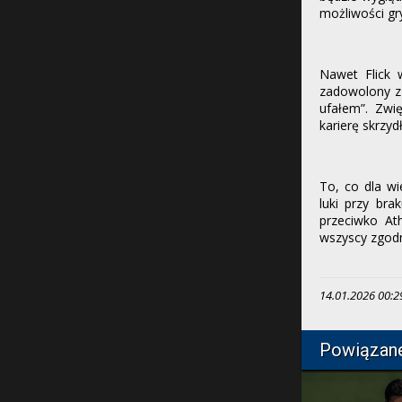
możliwości gr
Nawet Flick 
zadowolony z 
ufałem”. Zwi
karierę skrzy
To, co dla wi
luki przy br
przeciwko Ath
wszyscy zgodn
14.01.2026 00:29,
Powiązan