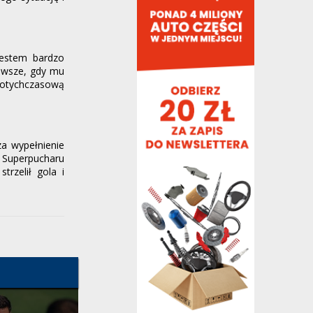
słabo spina. City od dawna oferowało mu
bardzo dużą...
Kobe,
4 minuty temu
, w "Barça rozważa
pozyskanie Rodriego"
Jestem bardzo
Było już. Na środku obrony grają Cuba i
zawsze, gdy mu
Maldini. Z ławki są Dun, Araujo, Cortes i...
dotychczasową
Andresito10,
6 minut temu
, w "Barça rozważa
pozyskanie Rodriego"
I na taką kasę zasługuje.
za wypełnienie
Andresito10,
8 minut temu
, w "Barça rozważa
pozyskanie Rodriego"
 Superpucharu
trzelił gola i
Co do rodriego to jest to absurdalny
transfer. Nie idziemy po stopera, po
bocznego obrońcę, po...
wariat3000,
8 minut temu
, w "Barça rozważa
pozyskanie Rodriego"
ale wiesz ze zarobi dokladnie tyle co w
city czyli ok 8mln euro netto.
LARRY,
9 minut temu
, w "Barça rozważa
pozyskanie Rodriego"