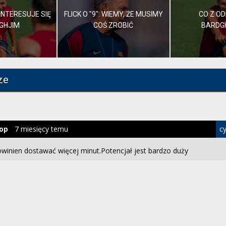
NTERESUJE SIĘ
FLICK O "9": WIEMY, ŻE MUSIMY
CO Z O
GHJIM
COŚ ZROBIĆ
BARDG
ze
7 miesięcy temu
cy
lop
winien dostawać więcej minut.Potencjał jest bardzo duży