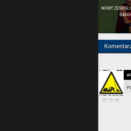
NOWY ZESPÓŁ I
BARD
Komentar
o
Po