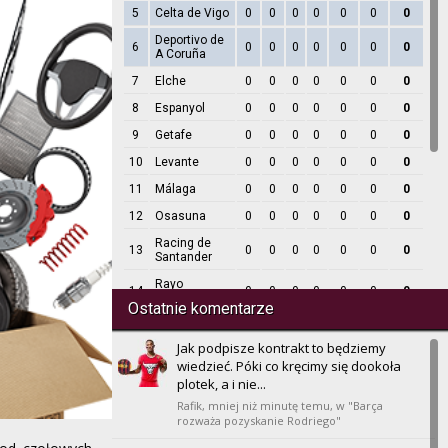
5
Celta de Vigo
0
0
0
0
0
0
0
Deportivo de
6
0
0
0
0
0
0
0
A Coruña
7
Elche
0
0
0
0
0
0
0
8
Espanyol
0
0
0
0
0
0
0
9
Getafe
0
0
0
0
0
0
0
10
Levante
0
0
0
0
0
0
0
11
Málaga
0
0
0
0
0
0
0
12
Osasuna
0
0
0
0
0
0
0
Racing de
13
0
0
0
0
0
0
0
Santander
Rayo
14
0
0
0
0
0
0
0
Vallecano
Ostatnie komentarze
15
Real Betis
0
0
0
0
0
0
0
Jak podpisze kontrakt to będziemy
16
Real Madrid
0
0
0
0
0
0
0
wiedzieć. Póki co kręcimy się dookoła
Real
plotek, a i nie...
17
0
0
0
0
0
0
0
Sociedad
Rafik,
mniej niż minutę temu
, w "Barça
18
Sevilla
rozważa pozyskanie Rodriego"
0
0
0
0
0
0
0
19
Valencia
0
0
0
0
0
0
0