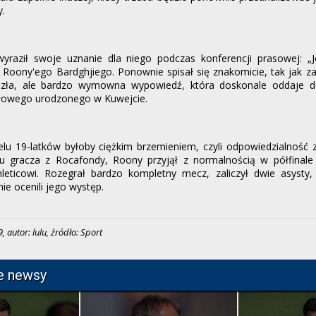
y.
wyraził swoje uznanie dla niego podczas konferencji prasowej: „
Roony'ego Bardghjiego. Ponownie spisał się znakomicie, tak jak 
ęzła, ale bardzo wymowna wypowiedź, która doskonale oddaje 
dłowego urodzonego w Kuwejcie.
elu 19-latków byłoby ciężkim brzemieniem, czyli odpowiedzialność 
aku gracza z Rocafondy, Roony przyjął z normalnością w półfinale
leticowi. Rozegrał bardzo kompletny mecz, zaliczył dwie asysty, s
ie ocenili jego występ.
 autor: lulu, źródło: Sport
e newsy