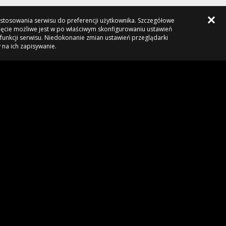
rozstrzelania naszego Prezydenta przez
faszystowską żandarmerię....
dostosowania serwisu do preferencji użytkownika. Szczegółowe
fcmariusz,
20 minut temu
, w "Barça rozważa
ięcie możliwe jest w po właściwym skonfigurowaniu ustawień
pozyskanie Rodriego"
funkcji serwisu. Niedokonanie zmian ustawień przeglądarki
 na ich zapisywanie.
Romero to był tak wkręcany w ziemię w
tamtym sezonie, że aż przykro patrzeć
było.
pornograficznygrubas,
22 minuty temu
, w
"Barça rozważa pozyskanie Rodriego"