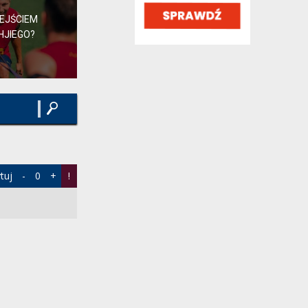
Rodri wypełnia z automatu lukę po De
DEJŚCIEM
Jongu i Casado. Nikt mu nie da tu
tygodniówki z City, ale...
HJIEGO?
Rafik,
12 minut temu
, w "Barça rozważa
pozyskanie Rodriego"
FDJ rzekomo odmówił wtedy gry, co
popsuło relacje między panami
wariat3000,
13 minut temu
, w "Barça rozważa
pozyskanie Rodriego"
Jprdl co za cyrk przed pałacem. Jakieś
pseudopublicystyczne pogaduszki
zwolenników Batyra...
tuj
-
0
+
!
yeste,
14 minut temu
, w "Polityczne spory i
zawiłości"
Myślę,że to nie był przypadek,że Flick gdy
gonił wynik w dwumeczu z Atleti w LM
wyszedł bez...
waldos,
15 minut temu
, w "Barça rozważa
pozyskanie Rodriego"
Dzisiaj obchodzimy 90 rocznicę