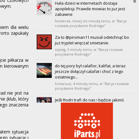
 od czołowych
Hala dzieci w internetach dostaja
rowym.
20
Villarreal
apopleksji. Prawde mowiac to juz jest
0
0
0
0
0
0
0
zabawne
fenderek,
mniej niż minutę temu
, w "Barça
rozważa pozyskanie Rodriego"
kiem dla wielu
Porto zapukały
Za to @piroman11 musial odetchnąć bo
juz tryplet wręczal smietanie.
szpieg,
3 minuty temu
, w "Barça rozważa
pozyskanie Rodriego"
ie piłkarza w
do tej pory był calafior, kalifat, a teraz
wym kierowanym
jeszcze dołączył calafat i choć z tego
ostatniego...
fcmariusz,
4 minuty temu
, w "Barça rozważa
pozyskanie Rodriego"
ad nie jest na
e (klub, który
Jeśli Rodri trafi do nas i będzie jakimś
dnego znaczenia
cudem zdrowy to będzie to transfer
dekady. To on...
kardas,
4 minuty temu
, w "Barça rozważa
pozyskanie Rodriego"
Latem sytuacja
Co też dziwne bo mu się to finansowo
ego sytuację i