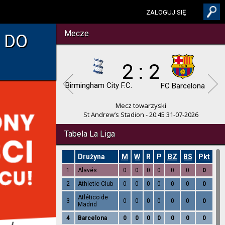
ZALOGUJ SIĘ
Mecze
 DO
2 : 2
Birmingham City F.C.
FC Barcelona
Mecz towarzyski
St Andrew’s Stadion - 20:45 31-07-2026
Tabela La Liga
Drużyna
M
W
R
P
BZ
BS
Pkt
1
Alavés
0
0
0
0
0
0
0
2
Athletic Club
0
0
0
0
0
0
0
Atlético de
3
0
0
0
0
0
0
0
Madrid
4
Barcelona
0
0
0
0
0
0
0