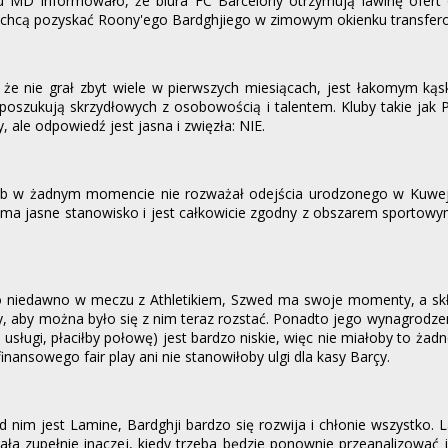
mu MD informowało, że biura FC Barcelony otrzymują lawinę ofert
e chcą pozyskać Roony'ego Bardghjiego w zimowym okienku transfe
e nie grał zbyt wiele w pierwszych miesiącach, jest łakomym kąs
 poszukują skrzydłowych z osobowością i talentem. Kluby takie jak 
, ale odpowiedź jest jasna i zwięzła: NIE.
lub w żadnym momencie nie rozważał odejścia urodzonego w Kuwejc
ck ma jasne stanowisko i jest całkowicie zgodny z obszarem sporto
o niedawno w meczu z Athletikiem, Szwed ma swoje momenty, a skł
y, aby można było się z nim teraz rozstać. Ponadto jego wynagrodzeni
 usługi, płaciłby połowę) jest bardzo niskie, więc nie miałoby to ża
inansowego fair play ani nie stanowiłoby ulgi dla kasy Barçy.
 nim jest Lamine, Bardghji bardzo się rozwija i chłonie wszystko. 
ała zupełnie inaczej, kiedy trzeba będzie ponownie przeanalizować j