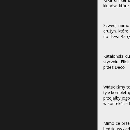
Kilka dni te
klubów, któr
Szwed, mimo ż
drużyn, które
do drzwi Barçy
Kataloński k
styczniu. Fli
przez Deco.
Widzieliśmy t
tyle kompletn
przejąłby jego
w kontekście f
Mimo że przed
będzie wygląd