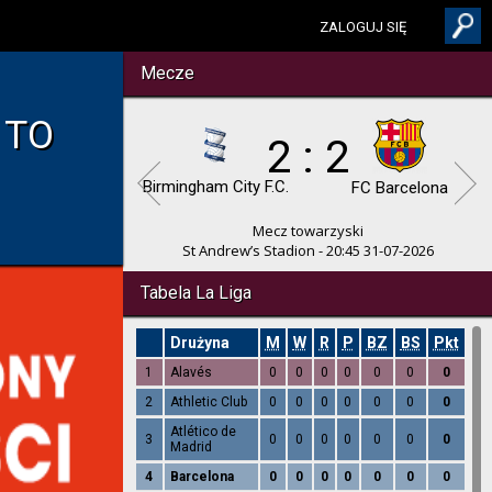
ZALOGUJ SIĘ
Mecze
 TO
2 : 2
Birmingham City F.C.
FC Barcelona
Mecz towarzyski
St Andrew’s Stadion - 20:45 31-07-2026
Tabela La Liga
Drużyna
M
W
R
P
BZ
BS
Pkt
1
Alavés
0
0
0
0
0
0
0
2
Athletic Club
0
0
0
0
0
0
0
Atlético de
3
0
0
0
0
0
0
0
Madrid
4
Barcelona
0
0
0
0
0
0
0