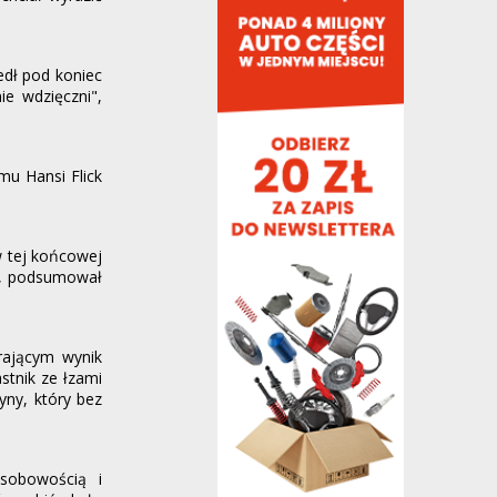
napisałem, że kapkę za gorąco, ale takie
dziejsze 33-34 tym...
Tomasinho,
12 minut temu
, w "Polityczne
spory i zawiłości"
edł pod koniec
ie wdzięczni",
Sytuacja z „9” robi się tragiczna, z jednej
strony nie ma opcji na rynku, główny cel...
shaq34,
15 minut temu
, w "Oficjalnie: ter
Stegen wypożyczony do Ajaksu"
mu Hansi Flick
La Liga skończyłaby podobnie gdyby
spełniło się tutejsze marzenie czyli
likwidacja RM :) ...
w tej końcowej
marbar,
16 minut temu
, w "Oficjalnie: ter
ł”, podsumował
Stegen wypożyczony do Ajaksu"
Neo-rojalizm na pełnej
darekk,
18 minut temu
, w "Polityczne spory i
ającym wynik
zawiłości"
stnik ze łzami
yny, który bez
Umówmy się wiekszosc z nas ma klimę w
aucie i pracy, a coraz więcej w
domu/mieszkaniu. Leżę...
Tomasinho,
19 minut temu
, w "Polityczne
sobowością i
spory i zawiłości"