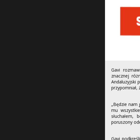
Gavi rozmaw
znacznej różn
Andaluzyjski p
przypomniał, ż
„Będzie nam g
mu wszystkie
słuchałem, b
poruszony od
Gavi podkreśl