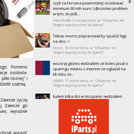
czyli za Ferrana powinniśmy oczekiwać
20
Villarreal
minimum 90 mln euro :) @xziolex problem
0
0
0
0
0
0
0
w tym, że jeśli...
maxinho88,
2 minuty temu
, w "Oficjalnie: ter
Stegen wypożyczony do Ajaksu"
Tebas mocno popracował by spuścić ligę
na dno :>
Fenrir,
10 minut temu
, w "Oficjalnie: ter
Stegen wypożyczony do Ajaksu"
wczoraj gdzies widzialem ze koles pisal o
iego. Pomimo
sparingu milanu z interem ze ogladal na
acje osobiste.
tik toku ze...
piłki nożnej” i
LARRY,
11 minut temu
, w "Oficjalnie: ter
elili szatnię.
Stegen wypożyczony do Ajaksu"
byłem kilka dni w Hiszpanii i widziałem
. Zawsze życzę
tylu chłopaków ( i dziewcząt też) w
ej. Zawsze go
koszulkach...
avi, wyraźnie
koriolan2,
11 minut temu
, w "Oficjalnie: ter
Stegen wypożyczony do Ajaksu"
U mnie wczoraj było 38. Dlatego
chciał wyrazić