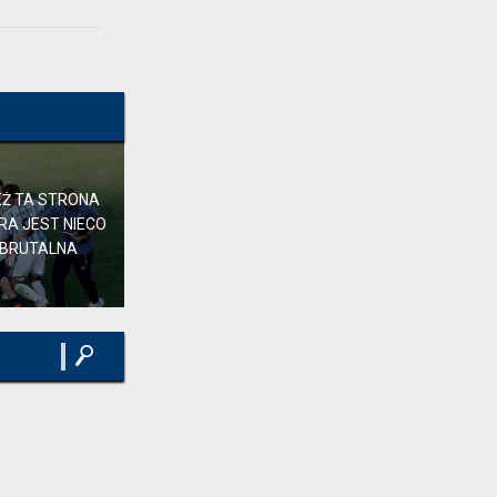
z ta roznica ze...
LARRY,
24 minuty temu
, w "Oficjalnie: ter
Stegen wypożyczony do Ajaksu"
Tego nie ogląda nikt poza lokalsami.
Szersze zainteresowanie to tylko big2 :>
Fenrir,
24 minuty temu
, w "Oficjalnie: ter
Stegen wypożyczony do Ajaksu"
TEŻ TA STRONA
RA JEST NIECO
 BRUTALNA