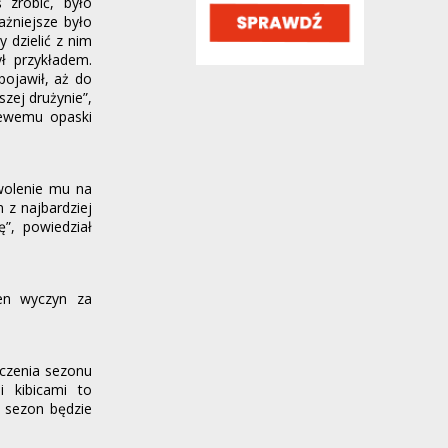
 zrobić, było
ważniejsze było
tu artykuł chyba sprzed 18 miesięcy
 dzielić z nim
[Zobacz link]
ł przykładem.
koriolan2,
22 minuty temu
, w "Oficjalnie: ter
ojawił, aż do
Stegen wypożyczony do Ajaksu"
zej drużynie”,
Lewemu opaski
Np. tylko wówczas gdy jest pozytywna
opinia sądów obu instancji, jeśli były dwie
instancje,...
Lucho,
23 minuty temu
, w "Polityczne spory i
wolenie mu na
zawiłości"
 z najbardziej
”, powiedział
Coś wartego wyciągnięcia czy szrot? W
sumie mozna negocjować rabaty: 1)
wielosztuki jak w...
makatal17,
23 minuty temu
, w "Oficjalnie: ter
ten wyczyn za
Stegen wypożyczony do Ajaksu"
Wywrócił się raz na rowerze ;)
darekk,
24 minuty temu
, w "Polityczne spory i
czenia sezonu
zawiłości"
 kibicami to
y sezon będzie
bo tam nie ma co ogladac. nie ma zadnej
rywalizcji. podobnie jak w bunddeswerze