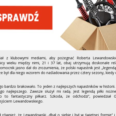
iał z klubowymi mediami, aby pożegnać Roberta Lewandowsk
icy wieku między nimi, 21 i 37 lat, obaj utrzymują doskonałe rel
omocnik jasno dał do zrozumienia, że ​​polski napastnik jest „legendą 
e był dla niego wzorem do naśladowania przez cztery sezony, kiedy dzi
o bardzo brakowało. To jeden z najlepszych napastników w historii
go najlepszego. Zawsze służył mi radą. Jest legendą piłki nożn
o to fantastyczny piłkarz. Szkoda, że ​​odchodzi”, powiedział G
ejściem Lewandowskiego.
ił również, że Lewandowski „dbał o siebie i był w świetnej formie” i 