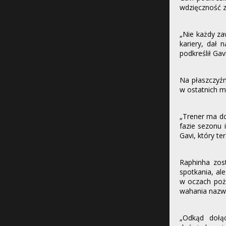
wdzięczność z
„Nie każdy za
kariery, dał 
podkreślił Gavi
Na płaszczyźn
w ostatnich m
„Trener ma do
fazie sezonu 
Gavi, który te
Raphinha zo
spotkania, al
w oczach poże
wahania nazwa
„Odkąd dołą