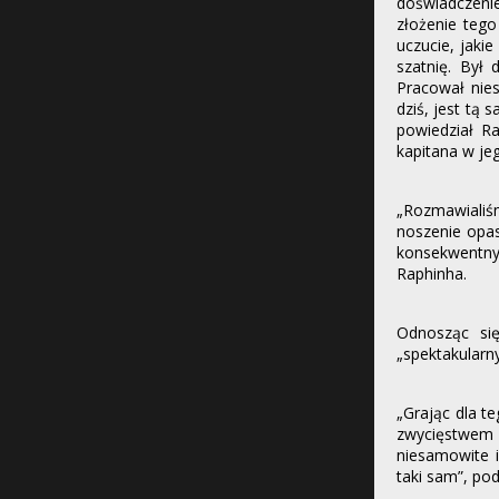
doświadczeni
złożenie tego 
uczucie, jaki
szatnię. Był
Pracował nie
dziś, jest tą
powiedział R
kapitana w je
„Rozmawialiś
noszenie opas
konsekwentny
Raphinha.
Odnosząc się
„spektakularn
„Grając dla 
zwycięstwem
niesamowite i
taki sam”, p