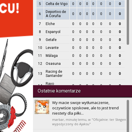
5
Celta de Vigo
0
0
0
0
0
0
0
Deportivo de
6
0
0
0
0
0
0
0
A Coruña
7
Elche
0
0
0
0
0
0
0
8
Espanyol
0
0
0
0
0
0
0
9
Getafe
0
0
0
0
0
0
0
10
Levante
0
0
0
0
0
0
0
11
Málaga
0
0
0
0
0
0
0
12
Osasuna
0
0
0
0
0
0
0
Racing de
13
0
0
0
0
0
0
0
Santander
Rayo
14
0
0
0
0
0
0
0
Vallecano
Ostatnie komentarze
15
Real Betis
0
0
0
0
0
0
0
Wy macie swoje wytłumaczenie,
16
Real Madrid
0
0
0
0
0
0
0
oczywiście spiskowe, ale to jest trend
Real
niestety dla piłki...
17
0
0
0
0
0
0
0
Sociedad
marbar,
minutę temu
, w "Oficjalnie: ter Stegen
18
Sevilla
wypożyczony do Ajaksu"
0
0
0
0
0
0
0
19
Valencia
0
0
0
0
0
0
0