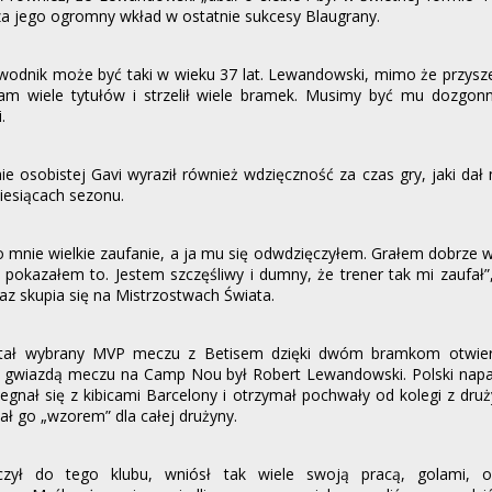
a jego ogromny wkład w ostatnie sukcesy Blaugrany.
wodnik może być taki w wieku 37 lat. Lewandowski, mimo że przysz
nam wiele tytułów i strzelił wiele bramek. Musimy być mu dozgonn
.
ie osobistej Gavi wyraził również wdzięczność za czas gry, jaki dał 
iesiącach sezonu.
 mnie wielkie zaufanie, a ja mu się odwdzięczyłem. Grałem dobrze 
i pokazałem to. Jestem szczęśliwy i dumny, że trener tak mi zaufa
raz skupia się na Mistrzostwach Świata.
stał wybrany MVP meczu z Betisem dzięki dwóm bramkom otwier
e gwiazdą meczu na Camp Nou był Robert Lewandowski. Polski napa
gnał się z kibicami Barcelony i otrzymał pochwały od kolegi z druż
ł go „wzorem” dla całej drużyny.
czył do tego klubu, wniósł tak wiele swoją pracą, golami, o