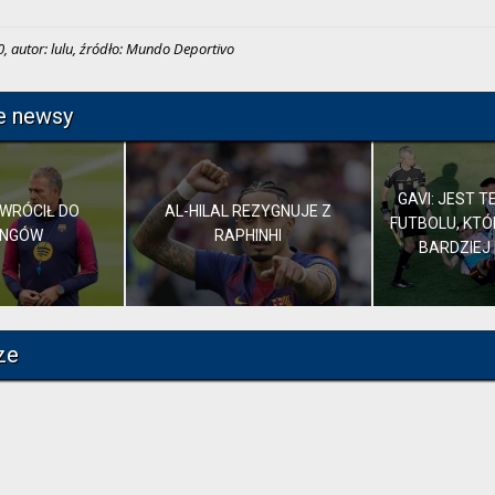
, autor: lulu, źródło: Mundo Deportivo
e newsy
GAVI: JEST 
WRÓCIŁ DO
AL-HILAL REZYGNUJE Z
FUTBOLU, KTÓ
INGÓW
RAPHINHI
BARDZIEJ
ze