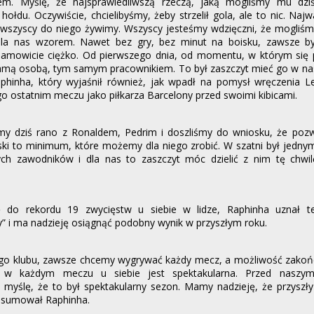
em. Myślę, że najsprawiedliwszą rzeczą, jaką mogliśmy mu dziś
hołdu. Oczywiście, chcielibyśmy, żeby strzelił gola, ale to nic. Naj
e wszyscy do niego żywimy. Wszyscy jesteśmy wdzięczni, że mogliśmy
 dla nas wzorem. Nawet bez gry, bez minut na boisku, zawsze by
samowicie ciężko. Od pierwszego dnia, od momentu, w którym się p
 samą osobą, tym samym pracownikiem. To był zaszczyt mieć go w nas
aphinha, który wyjaśnił również, jak wpadł na pomysł wręczenia 
go ostatnim meczu jako piłkarza Barcelony przed swoimi kibicami.
my dziś rano z Ronaldem, Pedrim i doszliśmy do wniosku, że poz
ki to minimum, które możemy dla niego zrobić. W szatni był jednym
ch zawodników i dla nas to zaszczyt móc dzielić z nim tę chwilę
 do rekordu 19 zwycięstw u siebie w lidze, Raphinha uznał 
y” i ma nadzieję osiągnąć podobny wynik w przyszłym roku.
tego klubu, zawsze chcemy wygrywać każdy mecz, a możliwość zakoń
 w każdym meczu u siebie jest spektakularna. Przed naszymi
 myślę, że to był spektakularny sezon. Mamy nadzieję, że przyszł
odsumował Raphinha.