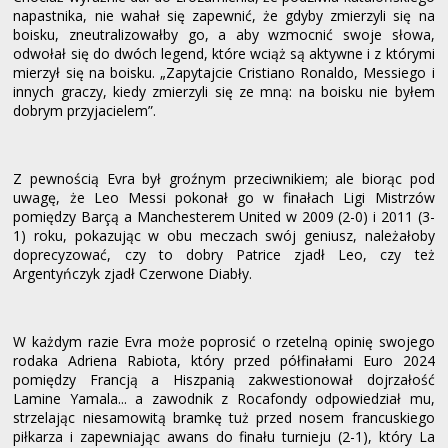
napastnika, nie wahał się zapewnić, że gdyby zmierzyli się na
boisku, zneutralizowałby go, a aby wzmocnić swoje słowa,
odwołał się do dwóch legend, które wciąż są aktywne i z którymi
mierzył się na boisku. „Zapytajcie Cristiano Ronaldo, Messiego i
innych graczy, kiedy zmierzyli się ze mną: na boisku nie byłem
dobrym przyjacielem”.
Z pewnością Evra był groźnym przeciwnikiem; ale biorąc pod
uwagę, że Leo Messi pokonał go w finałach Ligi Mistrzów
pomiędzy Barçą a Manchesterem United w 2009 (2-0) i 2011 (3-
1) roku, pokazując w obu meczach swój geniusz, należałoby
doprecyzować, czy to dobry Patrice zjadł Leo, czy też
Argentyńczyk zjadł Czerwone Diabły.
W każdym razie Evra może poprosić o rzetelną opinię swojego
rodaka Adriena Rabiota, który przed półfinałami Euro 2024
pomiędzy Francją a Hiszpanią zakwestionował dojrzałość
Lamine Yamala... a zawodnik z Rocafondy odpowiedział mu,
strzelając niesamowitą bramkę tuż przed nosem francuskiego
piłkarza i zapewniając awans do finału turnieju (2-1), który La