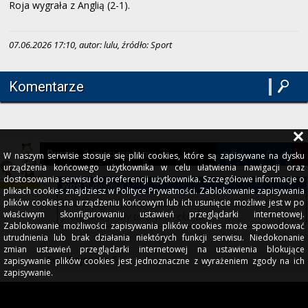
Roja wygrała z Anglią (2-1).
07.06.2026 17:10, autor: lulu, źródło: Sport
Komentarze
2 miesiące temu
cytuj
-
0
+
!
Durzy
W naszym serwisie stosuje się pliki cookies, które są zapisywane na dysku
urządzenia końcowego użytkownika w celu ułatwienia nawigacji oraz
dostosowania serwisu do preferencji użytkownika. Szczegółowe informacje o
wpg
napisał/a
plikach cookies znajdziesz w Polityce Prywatności. Zablokowanie zapisywania
plików cookies na urządzeniu końcowym lub ich usunięcie możliwe jest w po
Evra przegrał jeszcze finały LM w 2004 i 2015. 4
właściwym skonfigurowaniu ustawień przeglądarki internetowej.
przegrane finały to chyba rekord.
Zablokowanie możliwości zapisywania plików cookies może spowodować
utrudnienia lub brak działania niektórych funkcji serwisu. Niedokonanie
zmian ustawień przeglądarki internetowej na ustawienia blokujące
Ewa Pajor ma 5...
zapisywanie plików cookies jest jednoznaczne z wyrażeniem zgody na ich
zapisywanie.
2 miesiące temu
cytuj
-
0
+
!
arcadius