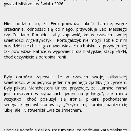
gwiazd Mistrzostw Świata 2026.
Nie chodzi o to, że Evra podważa jakość Lamine; wręcz
przeciwnie, odnosząc się do niego, przywołuje Leo Messiego
czy Cristiano Ronaldo... aby zapewnić, że w czasach swojej
świetności Argentyńczyk i Portugalczyk nie mogli sobie z nim
poradzić i nie chcieli go nawet widzieć na boisku... a przynajmniej
tak powiedział Patrice w wypowiedzi dla brytyjskiej stacji ESPN,
choć oczywiście z odrobiną ironii.
Były obrońca zapewnił, że w czasach swojej piłkarskiej
świetności, w pojedynku jeden na jednego zjadłby go żywcem.
Były piłkarz Manchesteru United przyznaje, że „Lamine Yamal
jest mistrzem w sytuacjach jeden na jednego”, ale mimo
wszystko, choć posłużył się ironią, piłkarz pochodzenia
senegalskiego był stanowczy: „Przykro mi, Lamine, bardzo cię
lubię, ale…”, stwierdził Evra ze śmiechem.
Chociaż wyraźnie dał do zrozumienia, że podziwia katalońskiego