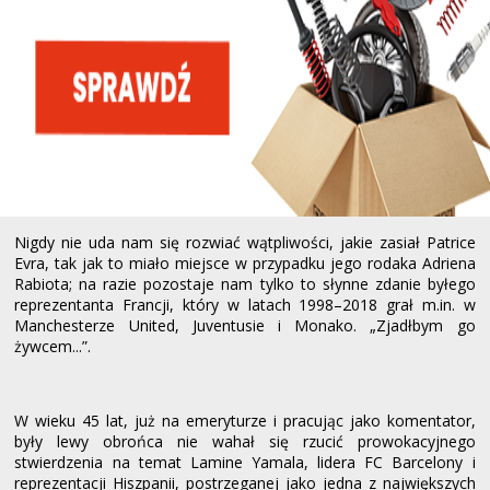
Nigdy nie uda nam się rozwiać wątpliwości, jakie zasiał Patrice
Evra, tak jak to miało miejsce w przypadku jego rodaka Adriena
Rabiota; na razie pozostaje nam tylko to słynne zdanie byłego
reprezentanta Francji, który w latach 1998–2018 grał m.in. w
Manchesterze United, Juventusie i Monako. „Zjadłbym go
żywcem...”.
W wieku 45 lat, już na emeryturze i pracując jako komentator,
były lewy obrońca nie wahał się rzucić prowokacyjnego
stwierdzenia na temat Lamine Yamala, lidera FC Barcelony i
reprezentacji Hiszpanii, postrzeganej jako jedna z największych