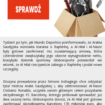
Tydzień po tym, jak Mundo Deportivo poinformowało, że Arabia
Saudyjska wznowiła starania o Raphinhę, a Al-Hilal i Al-Nassr
były gotowe zaoferować mu oszałamiającą umowę, która
czterokrotnie zwiększyłaby jego obecne wynagrodzenie netto,
brazylijski dziennik sportowy Globoesporte potwierdził we
wtorek, że Al Hilal rzeczywiście zabiega o Raphinhę i podał nowe
szczegóły.
Drużyna prowadzona przez Simone Inzhagiego chce odzyskać
tytuł mistrza Arabii Saudyjskiej i, aby zdetronizować Al-Nassr
Cristiano Ronaldo, uczyniła swoim głównym celem pozyskanie
skrzydłowego FC Barcelony, którego próbowali sprowadzić już
dwa sezony temu. Globoesporte donosi, że Al Hilal jest gotowe
zaoferować skrzydłowemu Barcelony 170 milionów euro, aby