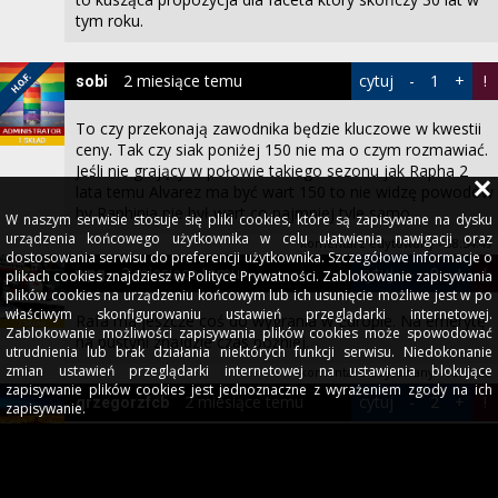
tym roku.
2 miesiące temu
cytuj
-
1
+
!
sobi
To czy przekonają zawodnika będzie kluczowe w kwestii
ceny. Tak czy siak poniżej 150 nie ma o czym rozmawiać.
Jeśli nie grający w połowie takiego sezonu jak Rapha 2
lata temu Alvarez ma być wart 150 to nie widzę powodów
by Raphinia nie był wart co najmniej tyle samo.
W naszym serwisie stosuje się pliki cookies, które są zapisywane na dysku
urządzenia końcowego użytkownika w celu ułatwienia nawigacji oraz
komentarz edytowany - 08:54:49
dostosowania serwisu do preferencji użytkownika. Szczegółowe informacje o
2 miesiące temu
cytuj
-
0
+
!
wpg
plikach cookies znajdziesz w Polityce Prywatności. Zablokowanie zapisywania
plików cookies na urządzeniu końcowym lub ich usunięcie możliwe jest w po
właściwym skonfigurowaniu ustawień przeglądarki internetowej.
Rafa ma jeszcze coś do wygrania w Europie. Na emerytę
Zablokowanie możliwości zapisywania plików cookies może spowodować
na pustyni znajdzie czas później.
utrudnienia lub brak działania niektórych funkcji serwisu. Niedokonanie
zmian ustawień przeglądarki internetowej na ustawienia blokujące
komentarz edytowany - 08:11:38
zapisywanie plików cookies jest jednoznaczne z wyrażeniem zgody na ich
2 miesiące temu
cytuj
-
2
+
!
grzegorzfcb
zapisywanie.
yeste
napisał/a
Wszystko zależy od ceny. Dwa Gordony jestem w stanie