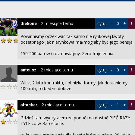
2 miesiące temu
cytuj
-
0
+
!
the8one
Powinniśmy oczekiwać tak samo nie rynkowej kwoty
odsetpnego jak nierynkowa ma/mogłaby być jego pensja.
150-200 batów i rozmawiajmy. Zero frajerzenia.
2 miesiące temu
cytuj
-
0
+
!
anteusz
Wiek, 2 lata kontraktu, i obniżka formy. jak dostaniemy
100 mln, to będzie dobrze.
2 miesiące temu
cytuj
-
1
+
!
attacker
Gdzieś tam wyczytałem że ponoć ma dostać PIĘĆ RAZY
TYLE co w Barcelonie.
to kusząca propozycja dla faceta który skończy 30 lat w