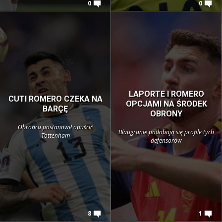
0
0
LAPORTE I ROMERO
CUTI ROMERO CZEKA NA
OPCJAMI NA ŚRODEK
BARÇĘ
OBRONY
Obrońca postanowił opuścić
Blaugranie podobają się profile tych
Tottenham
defensorów
8
1