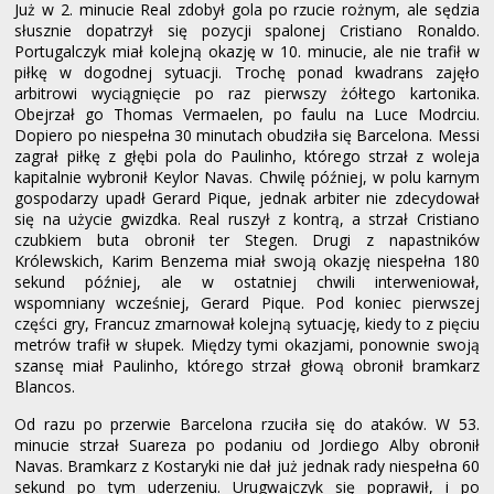
Już w 2. minucie Real zdobył gola po rzucie rożnym, ale sędzia
słusznie dopatrzył się pozycji spalonej Cristiano Ronaldo.
Portugalczyk miał kolejną okazję w 10. minucie, ale nie trafił w
piłkę w dogodnej sytuacji. Trochę ponad kwadrans zajęło
arbitrowi wyciągnięcie po raz pierwszy żółtego kartonika.
Obejrzał go Thomas Vermaelen, po faulu na Luce Modrciu.
Dopiero po niespełna 30 minutach obudziła się Barcelona. Messi
zagrał piłkę z głębi pola do Paulinho, którego strzał z woleja
kapitalnie wybronił Keylor Navas. Chwilę później, w polu karnym
gospodarzy upadł Gerard Pique, jednak arbiter nie zdecydował
się na użycie gwizdka. Real ruszył z kontrą, a strzał Cristiano
czubkiem buta obronił ter Stegen. Drugi z napastników
Królewskich, Karim Benzema miał swoją okazję niespełna 180
sekund później, ale w ostatniej chwili interweniował,
wspomniany wcześniej, Gerard Pique. Pod koniec pierwszej
części gry, Francuz zmarnował kolejną sytuację, kiedy to z pięciu
metrów trafił w słupek. Między tymi okazjami, ponownie swoją
szansę miał Paulinho, którego strzał głową obronił bramkarz
Blancos.
Od razu po przerwie Barcelona rzuciła się do ataków. W 53.
minucie strzał Suareza po podaniu od Jordiego Alby obronił
Navas. Bramkarz z Kostaryki nie dał już jednak rady niespełna 60
sekund po tym uderzeniu. Urugwajczyk się poprawił, i po