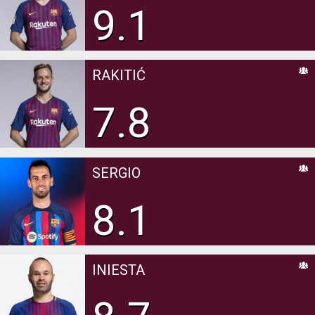
9.1
RAKITIĆ
7.8
SERGIO
8.1
INIESTA