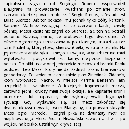
kapitalnym zagraniu od Sergiego Roberto wyprowadził
Blaugranę na prowadzenie. Kwadrans po zmianie stron,
czerwoną kartkę powinien obejrzeć Sergio Ramos, który uderzył
Luisa Suareza. Arbiter pokazał mu jednak tylko żółty kartonik.
Sanchez Martinez wyciągnął za to czerwoną kartkę chwilę
później. Messi kapitalnie zagrał do Suareza, ale ten nie potrafił
pokonać Navasa, mimo, że próbował tego dwukrotnie. W
efekcie ogromnego zamieszania w polu karnym, znalazł się też
tam Paulinho, który głową skierował piłkę w stronę bramki. Na
jej drodze stanęła ręka Daniego Carvajala, więc arbiter nie miał
wątpliwości – podyktował rzut karny, i wyrzucił Hiszpana z
boiska. Do piłki ustawionej jedenaście metrów od bramki Realu
podszedł Leo Messi, który nie dał żadnych szans bramkarzowi
gospodarzy. To zmieniło diametralnie plan Zinedine’a Zidane’a,
który wprowadził Nacho, w miejsce Karima Benzemy, aby
uzupełnić luki w obronie. W kolejnych fragmentach meczu,
zarówno jedni i drudzy mieli swoje okazje, ale kapitalnie bronili
bramkarze, lub napastnicy nie wykorzystywali dogodnych
sytuacji. Gdy wydawało się, że mecz zakończy się
dwubramkowym zwycięstwem Blaugrany, na prawym skrzydle
Messi ograł Marcelo, i zagrał piłkę na dwunasty metr do
niepilnowanego Aleixa Vidala. Hiszpański zawodnik, chwilę po
wejściu na boisko, ustalił wynik rywalizacji!