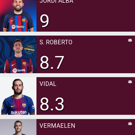
JORDI ALBA
9
S. ROBERTO
8.7
VIDAL
8.3
VERMAELEN